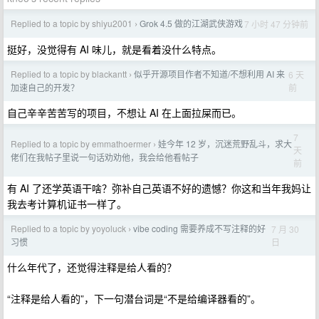
Replied to a topic by shiyu2001
Grok 4.5 做的江湖武侠游戏
7 小时 47 分钟前
›
挺好，没觉得有 AI 味儿，就是看着没什么特点。
Replied to a topic by blackantt
似乎开源项目作者不知道/不想利用 AI 来
6 天
›
前
加速自己的开发？
自己辛辛苦苦写的项目，不想让 AI 在上面拉屎而已。
7
Replied to a topic by emmathoermer
娃今年 12 岁，沉迷荒野乱斗，求大
›
天
佬们在我帖子里说一句话劝劝他，我会给他看帖子
前
有 AI 了还学英语干啥？弥补自己英语不好的遗憾？你这和当年我妈让
我去考计算机证书一样了。
Replied to a topic by yoyoluck
vibe coding 需要养成不写注释的好
7 月 30
›
日
习惯
什么年代了，还觉得注释是给人看的？
“注释是给人看的”，下一句潜台词是“不是给编译器看的”。