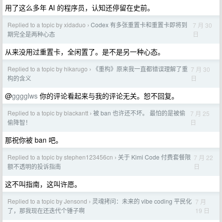
用了这么多年 AI 的程序员，认知还停留在史前。
Replied to a topic by xidaduo
Codex 有多张重置卡和重置卡即将到
7 月 30
›
日
期完全是两种心态
从来没用过重置卡，全闲置了。是不是另一种心态。
Replied to a topic by hikarugo
《重构》原来我一直都错误理解了重
7 月 30
›
日
构的含义
@
gggglws
你的评论看起来与我的评论无关。恕不回复。
Replied to a topic by blackantt
被 ban 也许还不坏。 最怕的是被偷
7 月 25
›
日
偷降智！
那祝你被 ban 吧。
Replied to a topic by stephen123456cn
关于 Kimi Code 付费套餐限
7 月 22
›
日
额不透明的投诉指南
这不叫指南，这叫许愿。
Replied to a topic by Jensond
灵魂拷问：未来的 vibe coding 平民化
7 月
›
19 日
了，那我现在还迭代个锤子啊