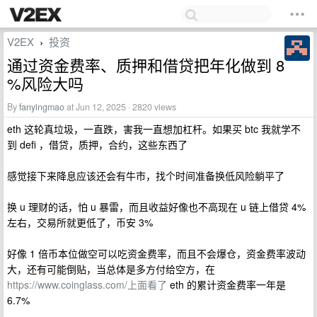
V2EX
投资
›
通过资金费率、质押和借贷把年化做到 8
%风险大吗
By
fanyingmao
at Jun 12, 2025 · 2820 views
eth 这轮真垃圾，一直跌，害我一直想加杠杆。如果买 btc 我就学不
到 defi ，借贷，质押，合约，这些东西了
感觉接下来降息应该还会有牛市，找个时间准备换低风险躺平了
换 u 理财的话，怕 u 暴雷，而且收益好像也不高现在 u 链上借贷 4%
左右，交易所就更低了，币安 3%
好像 1 倍币本位做空可以吃资金费率，而且不会爆仓，资金费率波动
大，还有可能倒贴，当总体是多方付给空方，在
https://www.coinglass.com/上面看了
eth 的累计资金费率一年是
6.7%