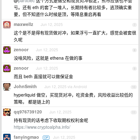
@
particlec
这个方式是做空和现货对冲锁定，熊市应该也不会
亏。还有 eth 的套了一堆人，长期持有者比较多，逃顶确实重
要，但不知道什么时候是顶，等降息重启再看
maxwellz
Jun 12, 2025
7
这个是不是得有现货做对冲，如果浮亏一直扩大，感觉会被套很
久呢
zenoor
Jun 12, 2025
8
没啥风险，这就是 ethena 在做的事
zenoor
Jun 12, 2025
9
而且 beth 直接就可以做保证金
JohnSmith
Jun 12, 2025 via Android
10
hyperliquid 做空，买现货对冲，吃资金费，风险收益比较低的
策略， 都是链上的
qq976739120
Jun 12, 2025
11
持有现货的话考虑下收取期权权利金呢
https://www.cryptoalpha.info/
fanyingmao
Jun 12, 2025
OP
12