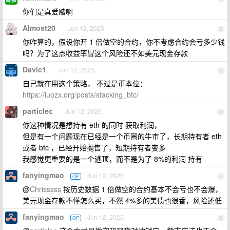
你们是真爱赌啊
Almost20
Jun 12, 2025
2
你咋算的，假设你开 1 倍做空的合约，你不考虑合约会亏多少钱
吗？为了这点收益率冒这个风险还不如美元现金存款
Davic1
Jun 12, 2025
3
自己就在用这个策略， 不过是币本位：
https://luozx.org/posts/stacking_btc/
particlec
Jun 12, 2025
4
你这种情况是想持有 eth 的同时 获取利润，
但是有一个问题现在已经是一个币圈的牛市了，长期持有者 eth
或者 btc ，已经开始抛售了，短期持有者变多
我感觉更重要的是一个逃顶，而不是为了 8%的利润 持有
fanyingmao
Jun 12, 2025
OP
5
@
Chrisssss
按历史数据 1 倍做空的合约基本不会亏也不会爆，
美元现金存款不懂怎么买，不然 4%多的美债也很香，风险还低
fanyingmao
Jun 12, 2025
OP
6