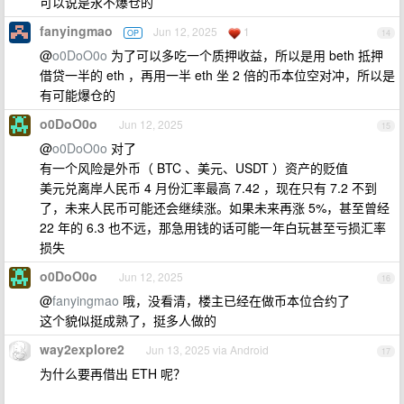
可以说是永不爆仓的
fanyingmao
Jun 12, 2025
1
OP
14
@
o0DoO0o
为了可以多吃一个质押收益，所以是用 beth 抵押
借贷一半的 eth ，再用一半 eth 坐 2 倍的币本位空对冲，所以是
有可能爆仓的
o0DoO0o
Jun 12, 2025
15
@
o0DoO0o
对了
有一个风险是外币（ BTC 、美元、USDT ）资产的贬值
美元兑离岸人民币 4 月份汇率最高 7.42 ，现在只有 7.2 不到
了，未来人民币可能还会继续涨。如果未来再涨 5%，甚至曾经
22 年的 6.3 也不远，那急用钱的话可能一年白玩甚至亏损汇率
损失
o0DoO0o
Jun 12, 2025
16
@
fanyingmao
哦，没看清，楼主已经在做币本位合约了
这个貌似挺成熟了，挺多人做的
way2explore2
Jun 13, 2025 via Android
17
为什么要再借出 ETH 呢？