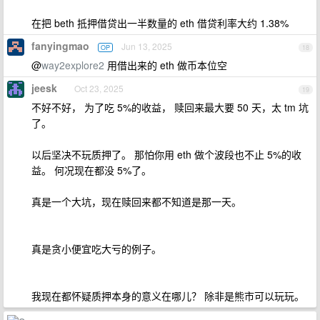
在把 beth 抵押借贷出一半数量的 eth 借贷利率大约 1.38%
fanyingmao
Jun 13, 2025
OP
18
@
way2explore2
用借出来的 eth 做币本位空
jeesk
Oct 23, 2025
19
不好不好， 为了吃 5%的收益， 赎回来最大要 50 天，太 tm 坑
了。
以后坚决不玩质押了。 那怕你用 eth 做个波段也不止 5%的收
益。 何况现在都没 5%了。
真是一个大坑，现在赎回来都不知道是那一天。
真是贪小便宜吃大亏的例子。
我现在都怀疑质押本身的意义在哪儿？ 除非是熊市可以玩玩。