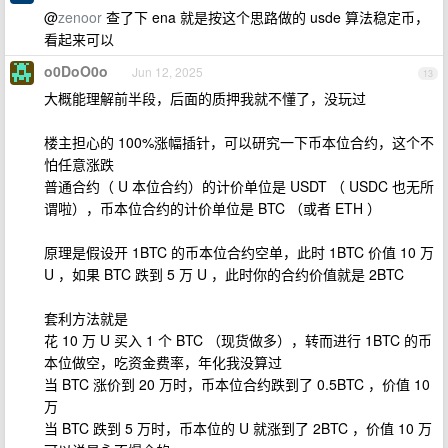
@
zenoor
查了下 ena 就是按这个思路做的 usde 算法稳定币，
看起来可以
o0DoO0o
Jun 12, 2025
13
大概能理解前半段，后面的质押我就不懂了，没玩过
楼主担心的 100%涨幅插针，可以研究一下币本位合约，这个不
怕任意涨跌
普通合约（ U 本位合约）的计价单位是 USDT （ USDC 也无所
谓啦），币本位合约的计价单位是 BTC （或者 ETH ）
原理是假设开 1BTC 的币本位合约空单，此时 1BTC 价值 10 万
U ，如果 BTC 跌到 5 万 U ，此时你的合约价值就是 2BTC
套利方法就是
花 10 万 U 买入 1 个 BTC （现货做多），转而进行 1BTC 的币
本位做空，吃资金费率，年化我没算过
当 BTC 涨价到 20 万时，币本位合约跌到了 0.5BTC ，价值 10
万
当 BTC 跌到 5 万时，币本位的 U 就涨到了 2BTC ，价值 10 万