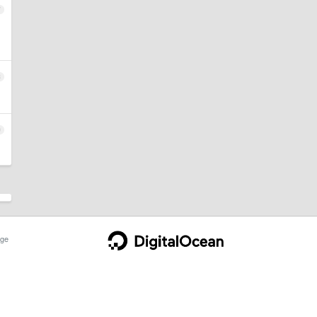
7
8
9
ge