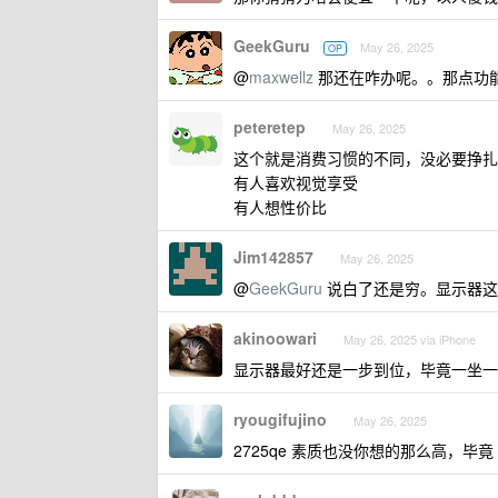
GeekGuru
May 26, 2025
OP
@
maxwellz
那还在咋办呢。。那点功
peteretep
May 26, 2025
这个就是消费习惯的不同，没必要挣扎
有人喜欢视觉享受
有人想性价比
Jim142857
May 26, 2025
@
GeekGuru
说白了还是穷。显示器这
akinoowari
May 26, 2025 via iPhone
显示器最好还是一步到位，毕竟一坐一
ryougifujino
May 26, 2025
2725qe 素质也没你想的那么高，毕竟 