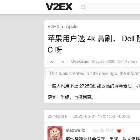
V2EX
Apple
›
苹果用户选 4k 高刷， Dell 
C 呀
GeekGuru
·
May 26, 2025
· 5040 views
This topic created in 439 days ago, the info
一般人也用不上 2725QE 那么高的屏幕素质，办公
便宜一半呢，也挺划算。
29 replies
•
2025-05-27 17:31:53 +08:00
maxwellz
1
May 26, 2025
那你猜猜为啥会便宜一半呢，以人傻钱