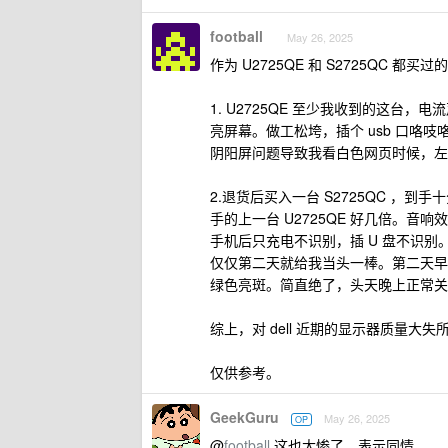
football
May 26, 2025
作为 U2725QE 和 S2725QC 都买
1. U2725QE 至少我收到的这台
亮屏幕。做工松垮，插个 usb 口
阴阳屏问题导致我看白色网页时候，左
2.退货后买入一台 S2725QC 
手的上一台 U2725QE 好几倍。音响
手机后只充电不识别，插 U 盘不识
仅仅第二天就给我当头一棒。第二天早
绿色亮斑。简直绝了，头天晚上正常关
综上，对 dell 近期的显示器质量
仅供参考。
GeekGuru
May 26, 2025
OP
@
football
这也太惨了，表示同情。。