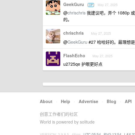
GeekGuru
May 27, 2025
OP
@
chrischris
我建议吧，弄个 1080p 
的。
chrischris
May 27, 2025
@
GeekGuru
#27 哈哈好的。最理想是
FlashEcho
May 27, 2025
u2725qe 护眼更好点
About
·
Help
·
Advertise
·
Blog
·
API
创意工作者们的社区
World is powered by solitude
VERSION: 3.9.8.5 · 46ms ·
UTC 05:54
·
PVG 13:54
·
LAX 2