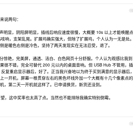
1
过的来说两句：
，电流声明显，阴阳屏明显，插线后响应速度很慢，大概要 10s 以上才能唤醒
咯吱咯吱响，支架乱晃。扩展坞确实强大，但除了扩展坞，个人认为一无是处
侧是暖色右侧是冷色，坚持了两天发现实在无法忍受，退了。
，到手十分惊艳，完美屏，通透、洁白、白色网页十分舒服。个人认为观感比我到
效果很不错，完全可替代 200 元以内的桌面音响。但 USB Hub 不管用，插
别。反复重启显示器后，好了。正当我兴奋地以为终于买到满意的显示器后
上一开机，屏幕一根贯穿左右的黑色坏线外加一个大概有十几个像素点的
机，第二天一开机就这样了。已申请换货，新货还没到。
大失所望，这中奖率也太高了点。当然也不能排除我确实特别倒霉。
1
。