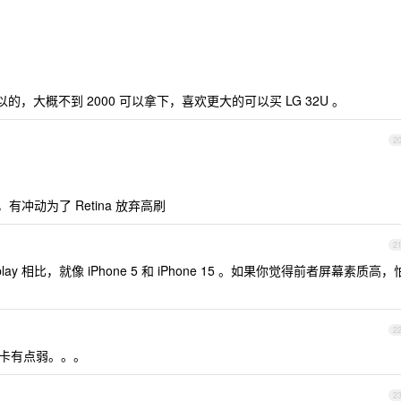
也可以的，大概不到 2000 可以拿下，喜欢更大的可以买 LG 32U 。
2
y ，有冲动为了 Retina 放弃高刷
2
splay 相比，就像 iPhone 5 和 iPhone 15 。如果你觉得前者屏幕素质高，
2
显卡有点弱。。。
2