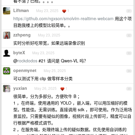
看不清了已经。。。。
Liftman
May 23, 2025
1
31
https://github.com/ngxson/smolvlm-realtime-webcam
用这个项
目跑我楼上的模型比较简单。。
zzhpeng
May 23, 2025
32
实时分析好吃带宽，如果远端录像识别
byteX
May 23, 2025
33
@
rockdodos
#21 请问是 Qwen-VL 吗？
openmynet
May 25, 2025
34
可以测试下用 clip 做零样本分类
yuxian
May 26, 2025
1
35
很简单，分为多部分。方便吹牛 B ；
1 ，在终端，使用通用的 YOLO ，嵌入端，可以用压缩好的模
型。性能佳。无需训练。直接调用 sdk ，即可使用。作为泛用场
景监控。只需要有疑似的图像，视频片段上传即可，精度可以自
行根据严格模式调节。
2 ，在服务端，处理终端上传的疑似数据。优先使用自训练的