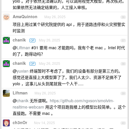
yolo 。对于依然无法确认的，可以调用视觉大模型，再次核对。
如果依然无法确定结果的，人工接入审核。
AmaQuinton
May 26, 2025
36
项目上用过某个研究院提供的 api ，用于道路违停和火灾预警实
时监测
chanlk
May 26, 2025
OP
37
@
Liftman
#31 要用 mac 才能跑吗，我有个老 mac ，Intel 时代
的了，跑得动吗？
chanlk
May 26, 2025
OP
38
@
yuxian
终端暂时不考虑了，我们的设备有部分是第三方的。
感觉还是直接上大模型算了了，我们人太少、资源不足搞不了
yolo ，这事儿从头到尾就我一个人干.....
Liftman
May 26, 2025
39
@
chanlk
无所谓啊。
https://github.com/ngxson/smolvlm-
realtime-webcam
用这个项目跑我楼上的模型比较简单。。这个
直接跑。不需要 mac 。
ch3nOr
Nov 14, 2025
40