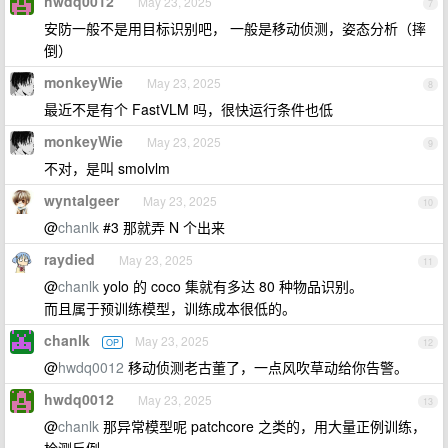
hwdq0012
May 23, 2025
7
安防一般不是用目标识别吧， 一般是移动侦测，姿态分析（摔
倒）
monkeyWie
May 23, 2025
8
最近不是有个 FastVLM 吗，很快运行条件也低
monkeyWie
May 23, 2025
9
不对，是叫 smolvlm
wyntalgeer
May 23, 2025
10
@
chanlk
#3 那就弄 N 个出来
raydied
May 23, 2025
11
@
chanlk
yolo 的 coco 集就有多达 80 种物品识别。
而且属于预训练模型，训练成本很低的。
chanlk
May 23, 2025
OP
12
@
hwdq0012
移动侦测老古董了，一点风吹草动给你告警。
hwdq0012
May 23, 2025
13
@
chanlk
那异常模型呢 patchcore 之类的，用大量正例训练，