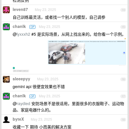
检测反例
leven87
May 23, 2025
14
自己训练最灵活，或者找一个别人的模型，自己调参
chanlk
May 23, 2025
OP
15
@
lyxxxh2
#5 是实际场景，从网上找出来的。给你看一个示例。
sleeepyy
May 23, 2025
16
gemini api 很便宜效果也不错
chanlk
May 23, 2025
OP
17
@
raydied
安防场景不是很适用，里面很多的衣服鞋子、运动物
品、家庭电器什么的。
byteX
May 23, 2025
18
收藏一下 期待 小而美的解决方案