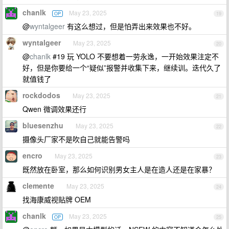
chanlk
May 23, 2025
OP
19
@
wyntalgeer
有这么想过，但是怕弄出来效果也不好。
wyntalgeer
May 23, 2025
20
@
chanlk
#19 玩 YOLO 不要想着一劳永逸，一开始效果注定不
好，但是你要给一个“疑似”报警并收集下来，继续训。迭代久了
就值钱了
rockdodos
May 23, 2025
21
Qwen 微调效果还行
bluesenzhu
May 23, 2025
22
摄像头厂家不是吹自己就能告警吗
encro
May 23, 2025
23
既然放在卧室，那么如何识别男女主人是在造人还是在家暴？
clemente
May 23, 2025
24
找海康威视贴牌 OEM
chanlk
May 23, 2025
OP
25