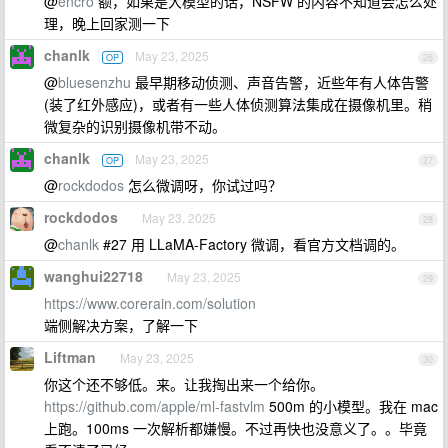
@
encro
额，如果是大模型的话，NSFW 的内容不知道会怎么处
理，晚上回家测一下
chanlk
May 23, 2025
OP
26
@
bluesenzhu
最早期移动侦测、声音告警，近些年有人体告警
(装了红外感应)，或者有一些人体侦测算法集成在摄像机里。稍
微复杂的识别摄像机带不动。
chanlk
May 23, 2025
OP
27
@
rockdodos
怎么微调呀，你试过吗？
rockdodos
May 23, 2025
28
@
chanlk
#27 用 LLaMA-Factory 微调，看官方文档调的。
wanghui22718
May 23, 2025
29
https://www.corerain.com/solution
端侧解决方案，了解一下
Liftman
May 23, 2025
30
你这个还不够低。来。让我掏出来一个给你。
https://github.com/apple/ml-fastvlm
500m 的小模型。我在 mac
上跑。100ms 一次解析都嫌慢。不过再快也没意义了。。毕竟