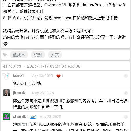
1. 自己部署开源模型，Qwen2.5 VL 系列和 Janus-Pro ，7B 和 32B
都试了，感觉效果不佳
2. 调 Api ，试了几家，发现 aws nova 在价格和效果上都很不错
我纯后端开发，计算机视觉和大模型方面是个小白
站内的大佬有在这方面有经验的吗，有什么经验可以分享一下，谢谢
你~
低成本
识别
方案
41 replies
•
2025-11-17 09:37:33 +08:00
kuro1
May 23, 2025
1
1
YOLO 自己训练
jimrok
May 23, 2025
2
你这个方向不是图像识别和事态感知的内容吗，军工和自动驾驶
行业的人能帮你判断一下吧。
chanlk
May 23, 2025
OP
3
@
kuro1
我看 YOLO 很多的应用场景在 B 端，聚焦的场景很单
一，我们这个是家用的场景，用户可能放在卧室、客厅、户外都