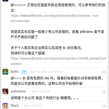
@
anyclue
正常社区版是非商业用途使用的，可以参考他们的协
议：
https://www.jetbrains.com/legal/docs/toolbox/license_non-
commercial/
但是其实社区版一般很少有公司去管的，就看 jetbrains 查不查
严不严格的问题了
关于个人购买和企业购买以及其他 lic 对比情况。
具体的可以看这个链接：
https://www.jetbrains.com/store/comparison.html#LicenseCom
parison
bellx
May 16, 2025 via iPhone
OP
13
@
none
jb 家有免费的 ide 吗，我看好些都是针对非商用免费，
但是对公司是要收费的，这种公司也不给用的😭
xubeiyou
May 16, 2025
14
说明是个大公司 我这个传统行业 随便用。。。
Rat3
May 16, 2025
15