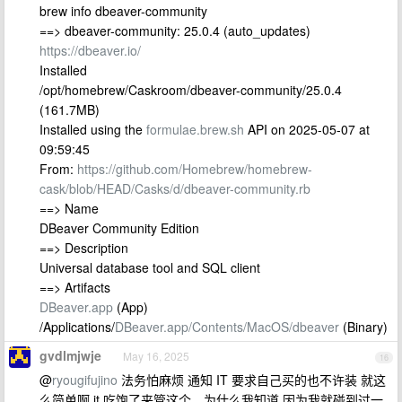
brew info dbeaver-community
==> dbeaver-community: 25.0.4 (auto_updates)
https://dbeaver.io/
Installed
/opt/homebrew/Caskroom/dbeaver-community/25.0.4
(161.7MB)
Installed using the
formulae.brew.sh
API on 2025-05-07 at
09:59:45
From:
https://github.com/Homebrew/homebrew-
cask/blob/HEAD/Casks/d/dbeaver-community.rb
==> Name
DBeaver Community Edition
==> Description
Universal database tool and SQL client
==> Artifacts
DBeaver.app
(App)
/Applications/
DBeaver.app/Contents/MacOS/dbeaver
(Binary)
gvdlmjwje
May 16, 2025
16
@
ryougifujino
法务怕麻烦 通知 IT 要求自己买的也不许装 就这
么简单啊 it 吃饱了来管这个，为什么我知道 因为我就碰到过一