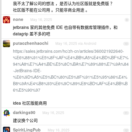
我不太了解公司的想法 ，是否认为社区版就是免费版 ？
社区版不能在公司用 。只能非商业用途 。
none
May 16, 2025
9
jetbrains 家的其他免费 IDE 也自带有数据库管理插件，和
datagrip 差不多的吧
putaozhenhaochi
May 16, 2025 via Android
10
https://sales.jetbrains.com/hc/zh-cn/articles/360021922640-
%E6%88%91%E5%8F%AF%E4%BB%A5%E4%BD%BF%E7%
94%A8%E7%A4%BE%E5%8C%BA%E7%89%88%E7%9A%84
-JetBrains-IDE-
%E6%9D%A5%E5%BC%80%E5%8F%91%E5%95%86%E4%
B8%9A%E4%B8%93%E6%9C%89%E8%BD%AF%E4%BB%B
6%E5%90%97
idea 社区版能商用
darkings90
May 16, 2025
11
建议换个公司
SpiritLingPub
May 16, 2025
12