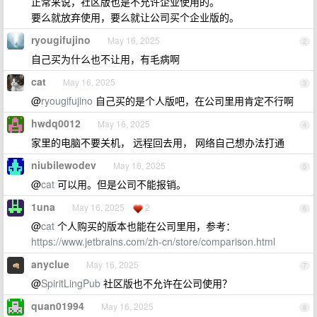
正常来说，社区版也是不允许企业使用的。
要么就放弃使用，要么就让公司买个企业版的。
ryougifujino
May 16, 2025
2
自己买为什么也不让用，有毛病啊
cat
May 16, 2025
3
@
ryougifujino
自己买的是个人版吧，在公司里用肯定不行啊
hwdq0012
May 16, 2025
4
家里的电脑不要关机， 远程回去用， 网络自己想办法打通
niubilewodev
May 16, 2025
5
@
cat
可以用。但是公司不能报销。
1una
May 16, 2025
2
6
@
cat
个人购买的版本也能在公司里用，参考：
https://www.jetbrains.com/zh-cn/store/comparison.html
anyclue
May 16, 2025
7
@
SpiritLingPub
社区版也不允许在公司使用？
quan01994
May 16, 2025
8