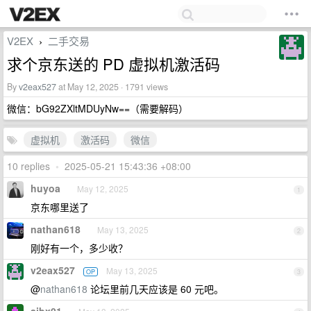
V2EX
二手交易
›
求个京东送的 PD 虚拟机激活码
By
v2eax527
at May 12, 2025 · 1791 views
微信：bG92ZXltMDUyNw==（需要解码）
虚拟机
激活码
微信
10 replies
•
2025-05-21 15:43:36 +08:00
huyoa
May 12, 2025
1
京东哪里送了
nathan618
May 13, 2025
2
刚好有一个，多少收？
v2eax527
May 13, 2025
OP
3
@
nathan618
论坛里前几天应该是 60 元吧。