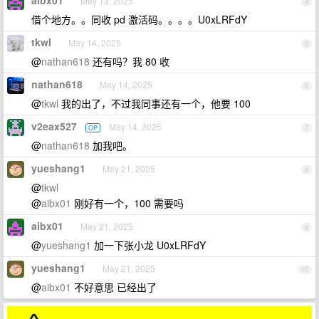
aibx01
May 13, 2025
4
借个地方。。同收 pd 激活码。。。。U0xLRFdY
tkwl
May 14, 2025
5
@
nathan618
还有吗？我 80 收
nathan618
May 14, 2025
6
@
tkwl
我的出了，不过我同事还有一个，他要 100
v2eax527
May 14, 2025
OP
7
@
nathan618
加我吧。
yueshang1
May 21, 2025
8
@
tkwl
@
aibx01
刚好有一个，100 需要吗
aibx01
May 21, 2025
9
@
yueshang1
加一下张小龙 U0xLRFdY
yueshang1
May 21, 2025
10
@
aibx01
不好意思 已经出了