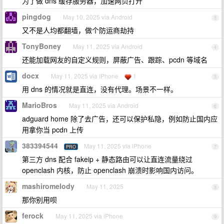
为了做 dns 缓存服务器，加速网页打开
pingdog
May 10, 2025 via Android
3
又不是人均都翻墙，做个防运商劫持
TonyBoney
May 11, 2025 via Android
4
还能加载网友的自定义规则，屏蔽广告、跟踪、pcdn 等域名
docx
May 11, 2025 via iPhone
1
5
用 dns 的情况就是直连，没有代理。场景不一样。
MarioBros
May 11, 2025 via Android
6
adguard home 除了去广告，还可以保护私隐，例如防止国内应
用拿你当 pcdn 上传
383394544
May 11, 2025 via iPhone
PRO
7
第三方 dns 配合 fakeip + 静态路由可以让直连流量绕过
openclash 内核，防止 openclash 崩溃时影响国内访问。
mashiromelody
May 11, 2025
8
那你别用呗
ferock
May 11, 2025 via iPhone
9