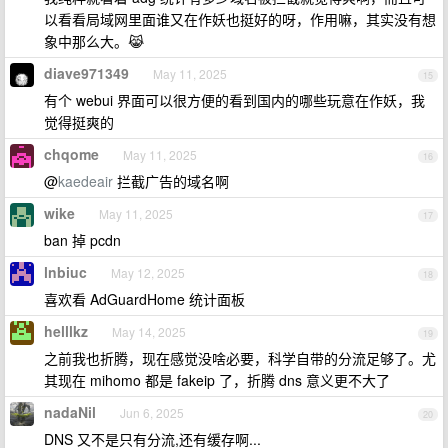
以看看局域网里面谁又在作妖也挺好的呀，作用嘛，其实没有想
象中那么大。😹
diave971349
May 11, 2025
15
有个 webui 界面可以很方便的看到国内的哪些玩意在作妖，我
觉得挺爽的
chqome
May 11, 2025
16
@
kaedeair
拦截广告的域名啊
wike
May 11, 2025
17
ban 掉 pcdn
lnbiuc
May 12, 2025
18
喜欢看 AdGuardHome 统计面板
helllkz
May 14, 2025
19
之前我也折腾，现在感觉没啥必要，科学自带的分流足够了。尤
其现在 mihomo 都是 fakeip 了，折腾 dns 意义更不大了
nadaNil
Jun 6, 2025
20
DNS 又不是只有分流,还有缓存啊...