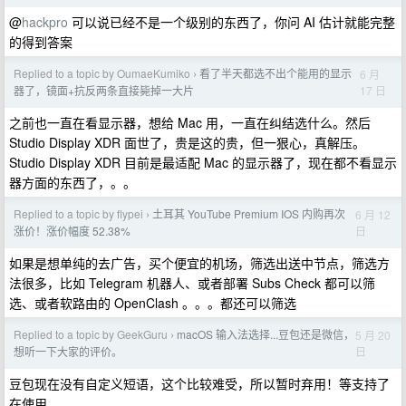
@
hackpro
可以说已经不是一个级别的东西了，你问 AI 估计就能完整
的得到答案
Replied to a topic by OumaeKumiko
看了半天都选不出个能用的显示
6 月
›
17 日
器了，镜面+抗反两条直接毙掉一大片
之前也一直在看显示器，想给 Mac 用，一直在纠结选什么。然后
Studio Display XDR 面世了，贵是这的贵，但一狠心，真解压。
Studio Display XDR 目前是最适配 Mac 的显示器了，现在都不看显示
器方面的东西了，。。
Replied to a topic by flypei
土耳其 YouTube Premium IOS 内购再次
6 月 12
›
日
涨价！涨价幅度 52.38%
如果是想单纯的去广告，买个便宜的机场，筛选出送中节点，筛选方
法很多，比如 Telegram 机器人、或者部署 Subs Check 都可以筛
选、或者软路由的 OpenClash 。。。都还可以筛选
Replied to a topic by GeekGuru
macOS 输入法选择...豆包还是微信，
5 月 20
›
日
想听一下大家的评价。
豆包现在没有自定义短语，这个比较难受，所以暂时弃用！等支持了
在使用