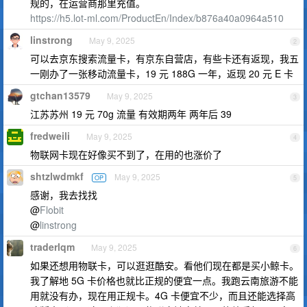
规的，在运营商那里充值。
https://h5.lot-ml.com/ProductEn/Index/b876a40a0964a510
linstrong
May 9, 2025
2
可以去京东搜索流量卡，有京东自营店，有些卡还有返现，我五
一刚办了一张移动流量卡，19 元 188G 一年，返现 20 元 E 卡
gtchan13579
May 9, 2025
3
江苏苏州 19 元 70g 流量 有效期两年 两年后 39
fredweili
May 9, 2025
4
物联网卡现在好像买不到了，在用的也涨价了
shtzlwdmkf
May 9, 2025
OP
5
感谢，我去找找
@
Flobit
@
linstrong
traderlqm
May 9, 2025
6
如果还想用物联卡，可以逛逛酷安。看他们现在都是买小鲸卡。
我了解地 5G 卡价格也就比正规的便宜一点。我跑云南旅游不能
用就没有办，现在用正规卡。4G 卡便宜不少，而且还能选择高