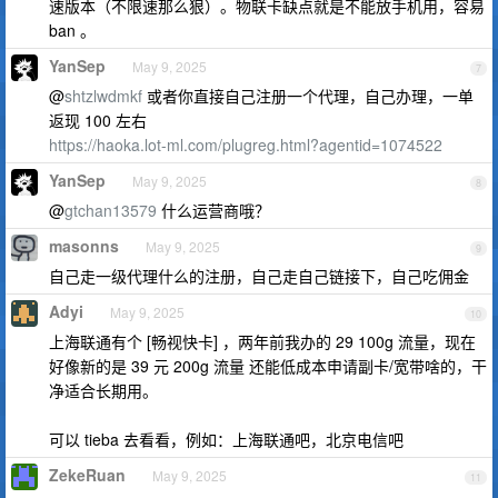
速版本（不限速那么狠）。物联卡缺点就是不能放手机用，容易
ban 。
YanSep
May 9, 2025
7
@
shtzlwdmkf
或者你直接自己注册一个代理，自己办理，一单
返现 100 左右
https://haoka.lot-ml.com/plugreg.html?agentid=1074522
YanSep
May 9, 2025
8
@
gtchan13579
什么运营商哦？
masonns
May 9, 2025
9
自己走一级代理什么的注册，自己走自己链接下，自己吃佣金
Adyi
May 9, 2025
10
上海联通有个 [畅视快卡] ，两年前我办的 29 100g 流量，现在
好像新的是 39 元 200g 流量 还能低成本申请副卡/宽带啥的，干
净适合长期用。
可以 tieba 去看看，例如：上海联通吧，北京电信吧
ZekeRuan
May 9, 2025
11