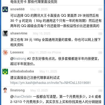
电信无穷卡 那些代理里面没找到
snow668
May 10, 2025
12
可以选择 QQ 的腾讯大王卡直接去 QQ 里面弄 29 块钱然后有
30 个 g 的定向（ 50g 的通用这个只有一年的有效期）然后还有
两年的 QQ 超级会员每个月还能领一款权益性价比还是很高的
shawn4me
May 10, 2025
13
浙江也有 39 元 185g 全国通用流量的套餐，你也可以网上搜下
相关资料
Leeeeex
May 11, 2025 via iPhone
14
@
linstrong
#2 京东好像有点坑，很多套餐都是半年内很便宜，
超过半年就涨价。
alibababababa
May 11, 2025
15
建议直接自己注册代理拿返利试试
https://ym.kashijiehaoka.cn/invite?s=NiHOsLL5319681
linstrong
May 12, 2025
16
@
chanChristin
一般都会写清楚，第一个月费用多少，2-6 或者
2-12/13 个月费用多少，其实京东上买和你找其他人的分销链接