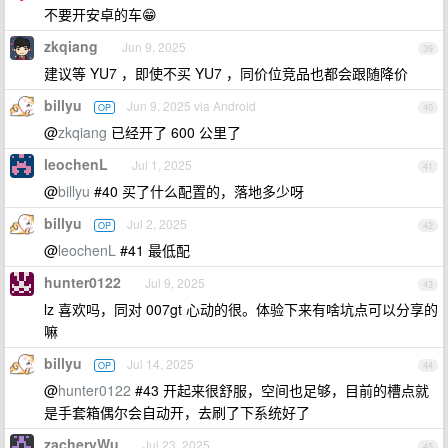
不要开安卓的车😁
zkqiang
Jun 9, 2025
39
建议等 YU7 ，即使不买 YU7 ，同价位竞品也都会跟随降价
billyu
Jun 9, 2025 via Android
OP
40
@
zkqiang
已经开了 600 公里了
leochenL
Jul 1, 2025
41
@
billyu
#40 买了什么配置的，落地多少呀
billyu
Jul 2, 2025
OP
42
@
leochenL
#41 最低配
hunter0122
Jul 9, 2025
43
lz 喜欢吗，同对 007gt 心动的很。体验下来有啥坑点可以分享的
嘛
billyu
Jul 14, 2025
OP
44
@
hunter0122
#43 开起来很舒服，空间也足够，目前的槽点就
是手套箱偶尔会自动开，去刷了下系统好了
zacheryWu
Jul 23, 2025
45