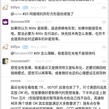
billyu
May 6, 2025
OP
28
@
zorui
#23 阿维塔的异形方形盘劝退我了
SorcererXW
May 6, 2025
29
如果你认为 800v 是刚需，请选择换电车型；如果你能接受充
电，那没必要为 800v 支付溢价，快充技术再怎么发展，也并不
会提高你此时这辆车的补能效率。
billyu
May 6, 2025
OP
30
@
SorcererXW
#29 怎么理解，极氪现在充电不是很快吗
insomnia97
May 8, 2025
31
感觉没有卖爆，极氪最近又是换领导又是私有化，还要切换回经
销商模式，感觉可以再等等。或者做好充足的心理建设无视背刺
exnes
May 10, 2025
32
最近也有在看极氪 7X ，007GT 店里也坐了下，尺寸满意的话其
实挺 OK 的。但是要做好更新换代的思想准备，下半年必定上新
Thor 芯片（但指望极氪的智驾是有点给自己找不自在，高速和
AEB 两个场景 OK 其实就能满足大多数要求了）我有点在等
007GT 的新升级的双层玻璃、操控、CCD 减震能用在 7X 上。