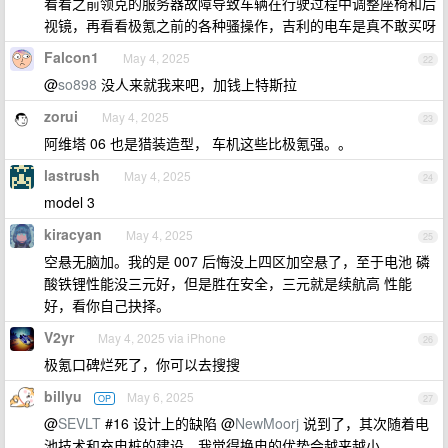
看看之前领克的服务器故障导致车辆在行驶过程中调整座椅和后
视镜，再看看极氪之前的各种骚操作，吉利的电车是真不敢买呀
Falcon1
May 4, 2025
22
@
so898
没人来就我来吧，加钱上特斯拉
zorui
May 4, 2025
23
阿维塔 06 也是猎装造型， 车机这些比极氪强。。
lastrush
May 4, 2025
24
model 3
kiracyan
May 4, 2025
25
空悬无脑加。我的是 007 后悔没上四区加空悬了，至于电池 磷
酸铁锂性能没三元好，但是胜在安全，三元就是续航高 性能
好，看你自己抉择。
V2yr
May 4, 2025 via iPhone
26
极氪口碑烂死了，你可以去搜搜
billyu
May 6, 2025
OP
27
@
SEVLT
#16 设计上的缺陷 @
NewMoorj
说到了，其次随着电
池技术和充电桩的建设，我觉得换电的优势会越来越小。