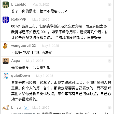
LiLaoMo
May 3, 2025
1
看了下你的需求，根本不需要 800V
RotkPPP
May 3, 2025
2
007gt 高调上市，但是感觉都还没怎么发喜报，而且选配太多，
我觉得还不如极氪 001 。如果不着急用车，建议等几个月，估
计这些选配到时候都会送。 当然现阶段也能买，车是好车
wanguorui123
May 3, 2025
3
不如等 YU7 上市后再决定
Aspx
May 3, 2025
4
先买先享受，后买享折扣
quietDown
May 3, 2025
5
看出来你已经看上这车了，那我觉得就可以买，不用听其他人的
意见。你个人的第一台车，那肯定是要买自己喜欢的，而不是听
其他人给你分析各类优缺点，每个车都有自己的优缺点，自己心
动才是最难得的。
billyu
May 3, 2025
OP
6
@
q727729853
#1 我觉得 800v 是趋势，即使现在用不上，但