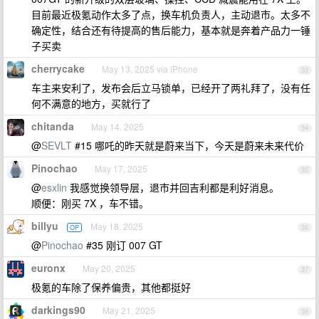
目前最近极氪动作太多了点，换车机负责人，主动退市。太多不
确定性，结合还有待提高的售后能力，基本就是奔着产品力一锤
子买卖
cherrycake
May 13, 2025 via iPhone
33
车主来安利了，发布会后立马锁单，已经开了两礼拜了，没有任
何不满意的地方，买就行了
chitanda
May 14, 2025
34
@
SEVLT
#15 哪吒的昨天就是蔚来当下，今天是蔚来未来代价
Pinochao
May 17, 2025
35
@
esxlin
我感觉换领导层，退市并回吉利都是利好消息。
顺便：刚买 7X ，车不错。
billyu
May 18, 2025
OP
36
@
Pinochao
#35 刚订 007 GT
euronx
May 20, 2025
37
极氪的车除了保养偏贵，其他都挺好
darkings90
May 21, 2025
38