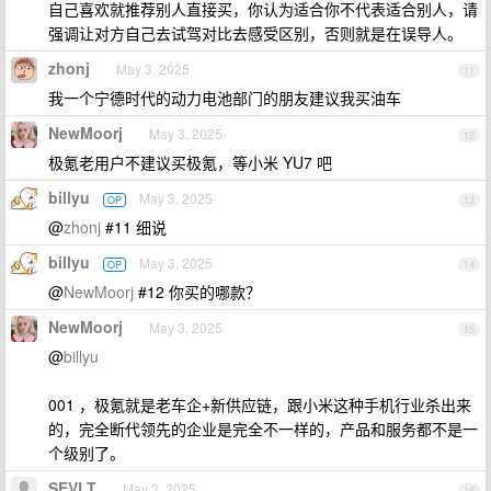
自己喜欢就推荐别人直接买，你认为适合你不代表适合别人，请
强调让对方自己去试驾对比去感受区别，否则就是在误导人。
zhonj
May 3, 2025
11
我一个宁德时代的动力电池部门的朋友建议我买油车
NewMoorj
May 3, 2025
12
极氪老用户不建议买极氪，等小米 YU7 吧
billyu
May 3, 2025
OP
13
@
zhonj
#11 细说
billyu
May 3, 2025
OP
14
@
NewMoorj
#12 你买的哪款？
NewMoorj
May 3, 2025
15
@
billyu
001 ，极氪就是老车企+新供应链，跟小米这种手机行业杀出来
的，完全断代领先的企业是完全不一样的，产品和服务都不是一
个级别了。
SEVLT
May 3, 2025
16