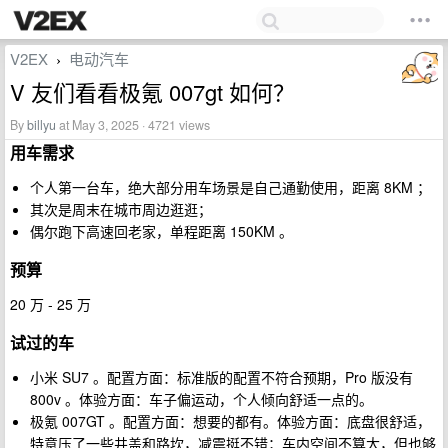
V2EX
电动汽车
›
V 友们看看极氪 007gt 如何？
By
billyu
at May 3, 2025 · 4721 views
用车需求
个人第一台车，绝大部分用车场景是自己通勤使用，距离 8KM ；
其次是周末在城市周边逛逛；
偶尔跑下高速回老家，单程距离 150KM 。
预算
20 万 - 25 万
试过的车
小米 SU7 。配置方面：标准版的配置不符合预期，Pro 版没有
800v 。体验方面：车子偏运动，个人倾向舒适一点的。
极氪 007GT 。配置方面：想要的都有。体验方面：底盘很舒适，
特意压了一些井盖和路坎，减震挺不错；车内空间不算大，但也够