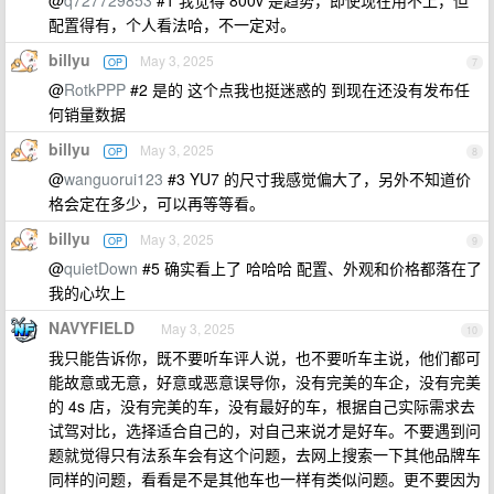
配置得有，个人看法哈，不一定对。
billyu
May 3, 2025
OP
7
@
RotkPPP
#2 是的 这个点我也挺迷惑的 到现在还没有发布任
何销量数据
billyu
May 3, 2025
OP
8
@
wanguorui123
#3 YU7 的尺寸我感觉偏大了，另外不知道价
格会定在多少，可以再等等看。
billyu
May 3, 2025
OP
9
@
quietDown
#5 确实看上了 哈哈哈 配置、外观和价格都落在了
我的心坎上
NAVYFIELD
May 3, 2025
10
我只能告诉你，既不要听车评人说，也不要听车主说，他们都可
能故意或无意，好意或恶意误导你，没有完美的车企，没有完美
的 4s 店，没有完美的车，没有最好的车，根据自己实际需求去
试驾对比，选择适合自己的，对自己来说才是好车。不要遇到问
题就觉得只有法系车会有这个问题，去网上搜索一下其他品牌车
同样的问题，看看是不是其他车也一样有类似问题。更不要因为