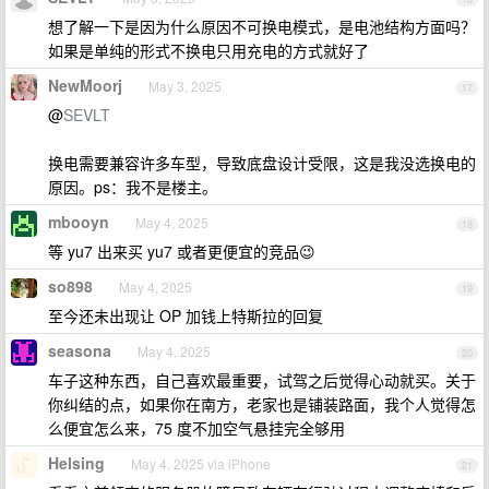
想了解一下是因为什么原因不可换电模式，是电池结构方面吗？
如果是单纯的形式不换电只用充电的方式就好了
NewMoorj
May 3, 2025
17
@
SEVLT
换电需要兼容许多车型，导致底盘设计受限，这是我没选换电的
原因。ps：我不是楼主。
mbooyn
May 4, 2025
18
等 yu7 出来买 yu7 或者更便宜的竞品😉
so898
May 4, 2025
19
至今还未出现让 OP 加钱上特斯拉的回复
seasona
May 4, 2025
20
车子这种东西，自己喜欢最重要，试驾之后觉得心动就买。关于
你纠结的点，如果你在南方，老家也是铺装路面，我个人觉得怎
么便宜怎么来，75 度不加空气悬挂完全够用
Helsing
May 4, 2025 via iPhone
21