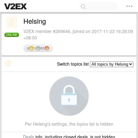
Helsing
V2EX member #269646, joined on 2017-11-23 16:28:09
ONLINE
+08:00
8
1
83
Switch topics list
Per Helsing's settings, the topics list is hidden
Deals
info, including closed deals, is not hidden