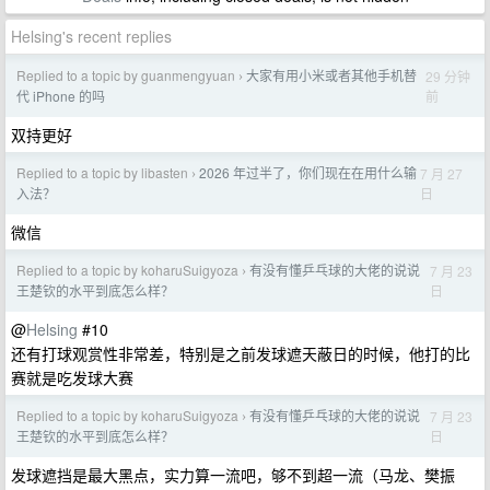
Helsing's recent replies
Replied to a topic by guanmengyuan
大家有用小米或者其他手机替
29 分钟
›
前
代 iPhone 的吗
双持更好
Replied to a topic by libasten
2026 年过半了，你们现在在用什么输
7 月 27
›
日
入法？
微信
Replied to a topic by koharuSuigyoza
有没有懂乒乓球的大佬的说说
7 月 23
›
日
王楚钦的水平到底怎么样？
@
Helsing
#10
还有打球观赏性非常差，特别是之前发球遮天蔽日的时候，他打的比
赛就是吃发球大赛
Replied to a topic by koharuSuigyoza
有没有懂乒乓球的大佬的说说
7 月 23
›
日
王楚钦的水平到底怎么样？
发球遮挡是最大黑点，实力算一流吧，够不到超一流（马龙、樊振