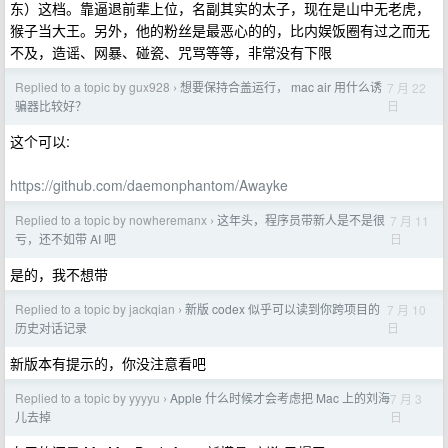
东）这档。靠逼退前辈上位，名副其实的太子，现在是山中无老虎，
猴子当大王。另外，他的粉丝是最恶心的的，比内娱饭圈有过之而无
不及，造谣、网暴、碰瓷、咒骂等等，非常没有下限
Replied to a topic by gux928
想要保持合盖运行， mac air 用什么诱
7 月 22
›
日
骗器比较好？
这个可以:
https://github.com/daemonphantom/Awayke
Replied to a topic by nowheremanx
这年头，程序员带新人是不是很
7 月 11
›
日
亏，还不如带 AI 吧
是的，我不想带
Replied to a topic by jackqian
新版 codex 似乎可以读到你跨项目的
7 月 10
›
日
历史对话记录
新版本有提示的，你没注意看吧
Replied to a topic by yyyyu
Apple 什么时候才会考虑把 Mac 上的刘海
7 月 3
›
日
儿去掉