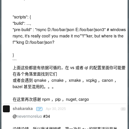
"scripts": {
"build": ...,
"pre-build" : "rsync D:/foo/bar/json E:/foo/bar/json3" # windows
rsync, it's really cool! you made it mo**f**ker, but where is the
f**king D:/foo/bar/json?
}
```
上面这些都是有依据可循的，在 vs 或者 qt 的配置里面你可能要
在各个角落里面找到它们
或者会遇到 qmake ，cmake ，xmake ，vcpkg ，canon ，
bazel 甚至混用的。。。
在这里再次感谢 npm ，pip ，nuget, cargo
shakaraka
Apr 30, 2025
OP
35
@
nevermoreluo
#34
没错没错，所以我才很疑惑，第一次与 c++的同事进行开发。