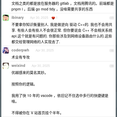
文档之类的都是放在服务器的 gitlab ，文档用腾讯的。前端都是
pnpm i ，后端 go mod tidy ，没啥需要共享的东西
ibinary
Apr 30, 2025
1
17
不要拿你知识衡量别人. 我是做逆向 驱动 C++的. 我也不会用共
享. 有些人会有些人不会很正常. 但你要说会 C++ 不会相关系统
api.这个就是有问题的. 你那些涉及到网络设备路由什么的.这些
都交给管理网络的人实现去了.
coderpwh
Apr 30, 2025
18
术业有专攻
weixind
Apr 30, 2025
19
优越感来的莫名其妙。
按照你的逻辑。
我用了快 10 年的 vscode ，依旧记不住选中多行的快捷键是
啥。
不得被你在 V 站首页挂个半年。