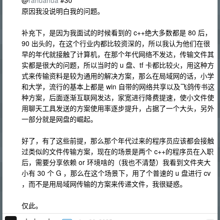
@
rahuahua
#30
原因我没说明白我的问题。
补充下，是因为我面试的时候看到的 c++绝大多数都是 80 后，
90 出头的，在这个行业内都比较资深的，所以我认为他们在很
早的年代就接触了计算机，在那个年代网络不发达，传输文件其
实都是很大的问题，所以当时的 u 盘、tf 卡都比较火，用这种方
式来传输资料是较为通用的解决方案，那么在局域网的话，小学
和大学，流行的基本上都是 win 自带的网络共享以及飞鸽传书这
种方案，后面逐渐互联网发达，家宽进行降费提速，使小文件使
用聊天工具发送的方案使用率逐步提升，占据了一个大头，另外
一部分就是网盘的崛起。
好了，有了这些前提，那么那个年代过来的程序员应该都会接触
过类似的文件传输方案，现在的场景是两个 c++的程序员在入职
后，需要分享依赖 or 环境啥的（我也不清楚）我看到文件夹大
小有 30 个 G ，那么在这个场景下，用了个普速的 u 盘进行 cv
，而不是用局域网传输的方案来传递文件，我很疑惑。
仅此。