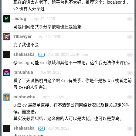
现在的话太古老了，跨平台也不太好，推荐这个：localsend ，
v2 也有人分享过
mcfog
Apr 30, 2025
27
可是用网络共享分享依赖也还是抽象
79lawyer
Apr 30, 2025
28
完了我也不会
shakaraka
Apr 30, 2025 via iPhone
OP
29
@
mcfog
可能 c++领域和其他不一样吧，这个我无法作出评价。
rahuahua
Apr 30, 2025
30
看了半天没搞明白这个跟 c++有关系，你是不是被 c++或者之前
写 c++的人伤害过
rainbowhu
Apr 30, 2025
31
u 盘 cv 最简单直接，在不清楚公司网络状况以及相关规定的时
候，最靠谱。
其实没必要纠结，这么做的人可以是大佬，也可以是菜鸟。
shakaraka
Apr 30, 2025
OP
32