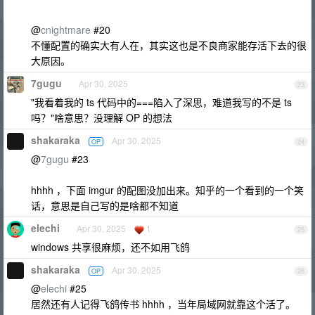
@
cnightmare
#20
不懂配置的确实大有人在，其实这也是不良商家能存活下去的很
大原因。
7gugu
Apr 30, 2025
23
"我看着我的 ts 代码中的===陷入了深思，难道我写的不是 ts
吗？"啥意思？没理解 OP 的想法
shakaraka
Apr 30, 2025
OP
24
@
7gugu
#23
hhhh ，下面 imgur 的配图没加出来。知乎的一个看到的一个笑
话，意思是自己写的是啥都不知道
elechi
Apr 30, 2025
1
25
windows 共享很麻烦，还不如用飞鸽
shakaraka
Apr 30, 2025
OP
26
@
elechi
#25
居然还有人记得飞鸽传书 hhhh ，当年局域网就靠这个活了。