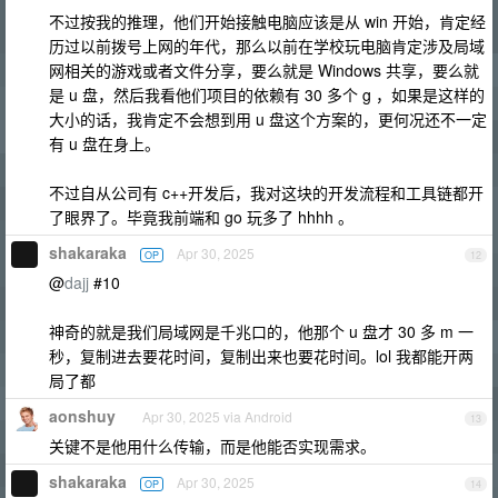
不过按我的推理，他们开始接触电脑应该是从 win 开始，肯定经
历过以前拨号上网的年代，那么以前在学校玩电脑肯定涉及局域
网相关的游戏或者文件分享，要么就是 Windows 共享，要么就
是 u 盘，然后我看他们项目的依赖有 30 多个 g ，如果是这样的
大小的话，我肯定不会想到用 u 盘这个方案的，更何况还不一定
有 u 盘在身上。
不过自从公司有 c++开发后，我对这块的开发流程和工具链都开
了眼界了。毕竟我前端和 go 玩多了 hhhh 。
shakaraka
Apr 30, 2025
OP
12
@
dajj
#10
神奇的就是我们局域网是千兆口的，他那个 u 盘才 30 多 m 一
秒，复制进去要花时间，复制出来也要花时间。lol 我都能开两
局了都
aonshuy
Apr 30, 2025 via Android
13
关键不是他用什么传输，而是他能否实现需求。
shakaraka
Apr 30, 2025
OP
14