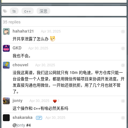
ts
c++
深思
35 replies
hahaha121
Apr 30, 2025
1
开共享泄露了怎么办
GKD
Apr 30, 2025
2
我也不会。
chouvel
Apr 30, 2025
3
没我这离谱，我们这公网就只有 10m 的龟速，甲方仓库只能一
台设备登一个人登录，都是用微信传输项目来协调开发进度。开
发直接沟通也用微信，一开始还很抗拒，用了几个月也就不管
了。
jonty
Apr 30, 2025
1
4
这个操作和 c++有啥必然关系吗
shakaraka
Apr 30, 2025
OP
5
@
jonty
#4