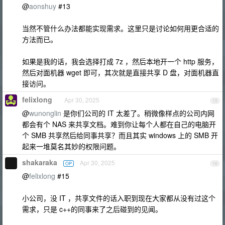
@
aonshuy
#13
当然不管什么办法都能实现需求。这里只是讨论如何用更合适的
方法而已。
如果是我的话，我会选择打成 7z ，然后本地开一个 http 服务，
然后对面机器 wget 即可，其次就是直接共享 D 盘，对面机器直
接访问。
felixlong
Apr 30, 2025
15
@
wunonglin
是你们公司的 IT 太差了。稍微像样点的公司内网
都会有个 NAS 来共享文档。难到你让每个人都在自己的电脑开
个 SMB 共享然后给同事共享？而且其实 windows 上的 SMB 开
起来一堆莫名其妙的权限问题。
shakaraka
Apr 30, 2025
OP
16
@
felixlong
#15
小公司，没 IT ，共享文件的话入职到现在大家都从没有过这个
需求，只是 c++的同事来了之后碰到的见闻。