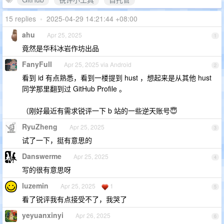
15 replies
•
2025-04-29 14:21:44 +08:00
ahu
Apr 25, 2025
1
竟然是华科冰岩作坊出品
FanyFull
Apr 25, 2025 via Android
2
看到 id 有点熟悉，看到一楼提到 hust ，想起来是从其他 hust
同学那里翻到过 GitHub Profile 。
（刚好最近有需求锐评一下 b 站的一些逆天账号😇
RyuZheng
Apr 25, 2025
3
试了一下，挺有意思的
Danswerme
Apr 25, 2025
4
写的很有意思呀
luzemin
Apr 25, 2025
1
5
看了锐评我有点接受不了，我哭了
yeyuanxinyi
Apr 26, 2025
6