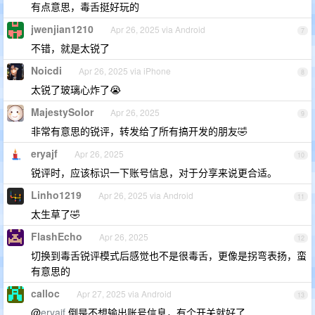
有点意思，毒舌挺好玩的
jwenjian1210
Apr 26, 2025 via Android
7
不错，就是太锐了
Noicdi
Apr 26, 2025 via iPhone
8
太锐了玻璃心炸了😭
MajestySolor
Apr 26, 2025
9
非常有意思的锐评，转发给了所有搞开发的朋友🤣
eryajf
Apr 26, 2025
10
锐评时，应该标识一下账号信息，对于分享来说更合适。
Linho1219
Apr 26, 2025 via Android
11
太生草了🤣
FlashEcho
Apr 26, 2025
12
切换到毒舌锐评模式后感觉也不是很毒舌，更像是拐弯表扬，蛮
有意思的
calloc
Apr 27, 2025 via Android
13
@
eryajf
倒是不想输出账号信息，有个开关就好了