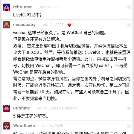
rebounce
Apr 24, 2025
4
LiveKit 可以不？
musicbaby
Apr 24, 2025
5
5
wechat 这样已经很久了。是 WeChat 自己的问题。
但是现在还真有办法解决。
方法： 首先重新绑中国手机号切换回微信，并确保微信版本至
少大于 8.0.56 。然后，等待系统推送出 LiveKit ，也就是设置理
能看到微信电话用弹窗接听那个选项。此时，再换回国外手机
号，切换回 WeChat ，即可获得一个满血版的 callkit ，不再受
WeChat 是否在后台的影响。
需注意的点，微信本身有风控，当你在国内外手机号之间切换的
时候，可能会遇到迁移延迟。通常第一次可以秒切，第二次可能
需要一星期到 10 天。如果在切，有些人可能就要三个月了。因
此，不要频繁来回切换。
uuhhme
Apr 24, 2025 via Android
6
5 楼是正确的解答。
WoodLake
Apr 24, 2025
7
@
musicbaby
请问如果 WeXin 切换到 WeChat 拥有了 CallKit