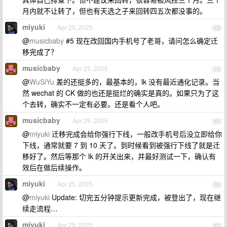
月内就不让转了，但也有天选之子来回转四五次都没事的。
miyuki
Apr 25, 2025
13
@
musicbaby
#5 现在改回国内手机号了老哥，请问怎么确定迁
移完成了？
musicbaby
Apr 25, 2025
14
@
WuSiYu
差的还挺多的，最基本的，lk 没有最近通化记录。当
然 wechat 的 CK 做的也还是挺烂的确实是真的。如果只为了这
个去转，确实不一定有必要。还是看个人吧。
musicbaby
Apr 25, 2025
15
@
miyuki
迁移完成会给你强行下线，一般改手机号后没立即给你
下线，通常就要 7 到 10 天了。到时候看到被强行下线了就是迁
移好了。然后等那个 lk 的开关出来，并最好测试一下，确认有
效后在做后续操作。
miyuki
Apr 25, 2025
16
@
miyuki
Update: 切完五分钟提示更新完成，被登出了，现在继
续走流程…
miyuki
Apr 25, 2025
17