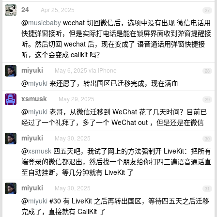
24
Apr 25, 2025
27
@
musicbaby
wechat 切回微信后，选项中没有出现 微信电话用
快捷弹窗接听，但是实际打电话是能在锁屏界面收到弹窗提醒接
听。然后切回 wechat 后，现在变成了 语音通话用弹窗快捷接
听，这个会变成 callkit 吗？
miyuki
May 6, 2025 via iPhone
28
@
miyuki
来还愿了，转出国区已迁移完成，现在满血
xsmusk
May 29, 2025
29
@
miyuki
老哥，从微信迁移到 WeChat 花了几天时间？目前已
经过了一个礼拜了，多了一个 WeChat out ，但是还是在微信
miyuki
May 30, 2025
30
@
xsmusk
四五天吧，我试了网上的方法强制开 LiveKit：把所有
端登录的微信都退出，然后找一个朋友给你打四三遍语音通话直
至自动挂断，等几分钟就有 LiveKit 了
miyuki
May 30, 2025
31
@
miyuki
#30 有 LiveKit 之后再转出国区，等待四五天之后迁移
完成了，直接就有 CallKit 了