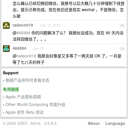
怎么确认已经切换回微信，我换号以后大概几十分钟强制下线登
出，提示迁移完成。现在依旧还是现实 wechat ，不是微信，怎
么破
radeon019
Sep 10, 2025
37
@
466994
你的问题解决了么？ 我貌似没成功。现在 90 天内没
法转回微信了。。。
466994
Jan 12
38
@
radeon019
我那会好像是又多等了一两天就 OK 了，一共是
等了七八天的样子
Support
根据产品序列号查看状态
›
有用链接
Apple 产品更新周期
›
Other World Computing 性能升级
›
Apple 软件 Beta 测试
›
© 2026 V2EX · 60ms · 3.9.8.5
About
·
Language