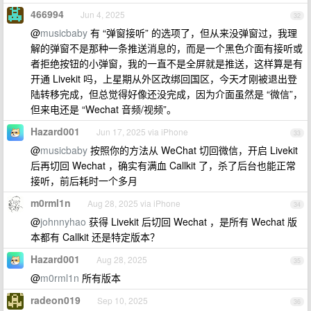
466994
Jun 4, 2025
32
@
musicbaby
有 “弹窗接听” 的选项了，但从来没弹窗过，我理
解的弹窗不是那种一条推送消息的，而是一个黑色介面有接听或
者拒绝按钮的小弹窗，我的一直不是全屏就是推送，这样算是有
开通 Livekit 吗，上星期从外区改绑回国区，今天才刚被退出登
陆转移完成，但总觉得好像还没完成，因为介面虽然是 “微信”，
但来电还是 “Wechat 音频/视频”。
Hazard001
Jun 17, 2025 via iPhone
33
@
musicbaby
按照你的方法从 WeChat 切回微信，开启 Livekit
后再切回 Wechat ，确实有满血 Callkit 了，杀了后台也能正常
接听，前后耗时一个多月
m0rml1n
Aug 28, 2025 via iPhone
34
@
johnnyhao
获得 Livekit 后切回 Wechat ，是所有 Wechat 版
本都有 Callkit 还是特定版本？
Hazard001
Aug 28, 2025
35
@
m0rml1n
所有版本
radeon019
Sep 10, 2025
36