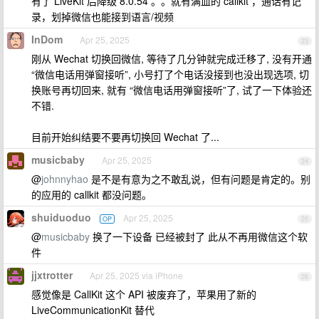
有了 LiveKit 后降级 8.0.54 。。就有满血的 callkit ，通话有记
录，划掉微信也能接到语言/视频
InDom
Apr 25, 2025
23
刚从 Wechat 切换回微信, 等待了几分钟就完成迁移了, 没有开通
“微信电话用弹窗接听”, 小号打了个电话没接到也没出现选项, 切
换账号再切回来, 就有 “微信电话用弹窗接听”了, 试了一下体验还
不错.
目前开始纠结要不要再切换回 Wechat 了...
musicbaby
Apr 25, 2025
24
@
johnnyhao
是不是有意为之不敢乱说，但有问题是肯定的。别
的应用的 callkit 都没问题。
shuiduoduo
Apr 25, 2025
OP
25
@
musicbaby
换了一下设备 已经被封了 此从不再用微信这个软
件
jjxtrotter
Apr 25, 2025 via iPhone
26
感觉像是 CallKit 这个 API 被废弃了，苹果用了新的
LiveCommunicationKit 替代