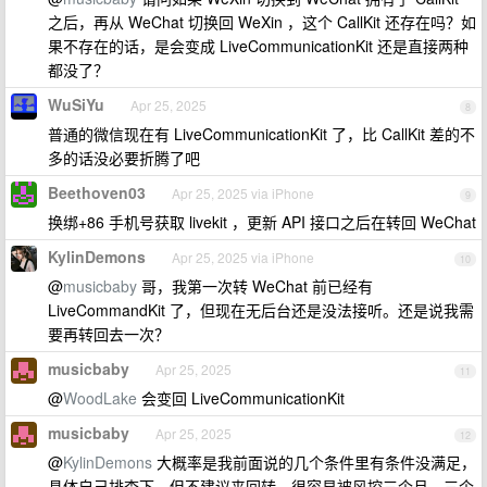
之后，再从 WeChat 切换回 WeXin ，这个 CallKit 还存在吗？如
果不存在的话，是会变成 LiveCommunicationKit 还是直接两种
都没了？
WuSiYu
Apr 25, 2025
8
普通的微信现在有 LiveCommunicationKit 了，比 CallKit 差的不
多的话没必要折腾了吧
Beethoven03
Apr 25, 2025 via iPhone
9
换绑+86 手机号获取 livekit ，更新 API 接口之后在转回 WeChat
KylinDemons
Apr 25, 2025 via iPhone
10
@
musicbaby
哥，我第一次转 WeChat 前已经有
LiveCommandKit 了，但现在无后台还是没法接听。还是说我需
要再转回去一次？
musicbaby
Apr 25, 2025
11
@
WoodLake
会变回 LiveCommunicationKit
musicbaby
Apr 25, 2025
12
@
KylinDemons
大概率是我前面说的几个条件里有条件没满足，
具体自己排查下。但不建议来回转，很容易被风控三个月。三个