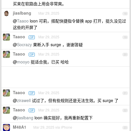
买来在软路由上用会非常爽。
jiaslbang
Mar 29, 2025
18
@
Taaoo
loon 可莉，搭配快捷指令替换 app 打开，挺久没见过
这些的开屏了
Taaoo
Mar 29, 2025
OP
19
@
Socrazy
果断入手 surge ，谢谢答疑
Taaoo
Mar 29, 2025
OP
20
@
mooyo
挺适合我，已买 哈哈
Taaoo
Mar 29, 2025
OP
21
@
zirawell
试过了，但有些规则还是无法生效。买 surge 了
Taaoo
Mar 29, 2025
OP
22
@
jiaslbang
loon 确实挺好，我再重新配置下
M48A1
Mar 29, 2025 via iPhone
23