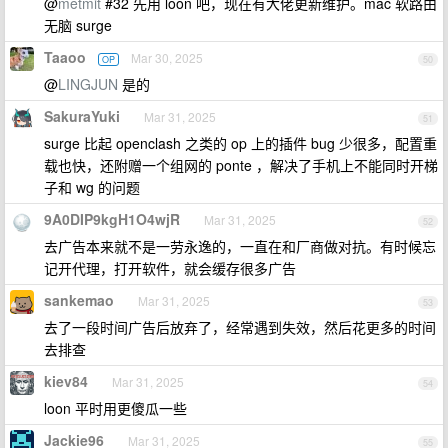
@
metmit
#32 先用 loon 吧，现在有大佬更新维护。mac 软路由
无脑 surge
Taaoo
Mar 30, 2025
OP
50
@
LINGJUN
是的
SakuraYuki
Mar 31, 2025
51
surge 比起 openclash 之类的 op 上的插件 bug 少很多，配置重
载也快，还附赠一个组网的 ponte ，解决了手机上不能同时开梯
子和 wg 的问题
9A0DIP9kgH1O4wjR
Mar 31, 2025
52
去广告本来就不是一劳永逸的，一直在和厂商做对抗。有时候忘
记开代理，打开软件，就会缓存很多广告
sankemao
Mar 31, 2025
53
去了一段时间广告后放弃了，经常遇到失效，然后花更多的时间
去排查
kiev84
Mar 31, 2025
54
loon 平时用更傻瓜一些
Jackie96
Mar 31, 2025
55