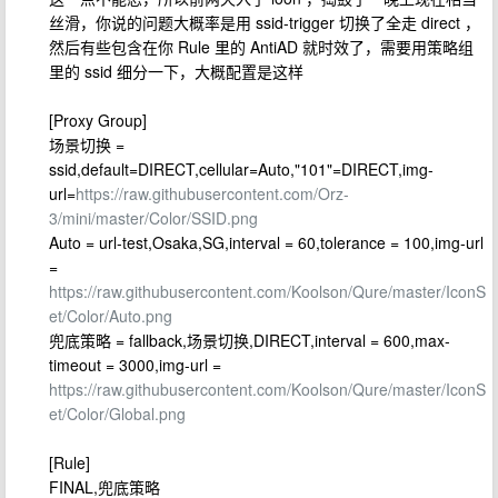
丝滑，你说的问题大概率是用 ssid-trigger 切换了全走 direct ，
然后有些包含在你 Rule 里的 AntiAD 就时效了，需要用策略组
里的 ssid 细分一下，大概配置是这样
[Proxy Group]
场景切换 =
ssid,default=DIRECT,cellular=Auto,"101"=DIRECT,img-
url=
https://raw.githubusercontent.com/Orz-
3/mini/master/Color/SSID.png
Auto = url-test,Osaka,SG,interval = 60,tolerance = 100,img-url
=
https://raw.githubusercontent.com/Koolson/Qure/master/IconS
et/Color/Auto.png
兜底策略 = fallback,场景切换,DIRECT,interval = 600,max-
timeout = 3000,img-url =
https://raw.githubusercontent.com/Koolson/Qure/master/IconS
et/Color/Global.png
[Rule]
FINAL,兜底策略