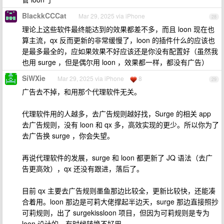
BlackkCCCat
Mar 29, 2025 via iPhone
28
理论上这些软件最终能达到的效果都差不多，而且 loon 现在也
算主流，qx 反而更新的非常缓慢了，loon 的插件什么的应该也
是最多最全的，应如果效果不好应该还是你没有配置好（虽然我
也用 surge ，但是偶尔用 loon ，效果都一样，都没有广告）
SiWXie
Mar 29, 2025 via iPhone
8
29
广告去不掉，和用那个代理软件无关。
代理软件用的人越多，去广告规则越好找，Surge 的相关 app
去广告规则，没有 loon 和 qx 多，高效实现的更少。所以你为了
去广告换 surge ，你会失望。
再说代理软件的发展，surge 和 loon 都更新了 JQ 语法（去广
告更高效），qx 还没有跟进，落后了。
目前 qx 主要去广告规则墨鱼那边比较全，更新比较快，还能凑
合着用。loon 那边是可莉大佬撑起半边天，surge 那边直接照抄
可莉规则，出了 surgekissloon 项目，但因为可莉规则是专为
loon 设计的，有时候转换不好用。