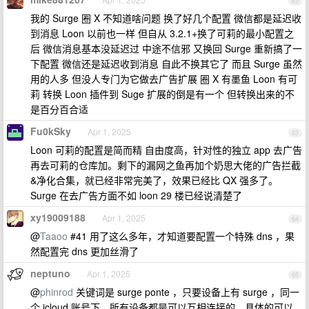
62
我的 Surge 圈 X 不知道啥问题 换了好几个配置 微信都是延迟收
到消息 Loon 以前也一样 但自从 3.2.1+换了可莉的最小配置之
后 微信消息基本没延迟过 中途不信邪 又换回 Surge 重新搞了一
下配置 微信还是延迟收到消息 自此不换其它了 而且 Surge 虽然
用的人多 但没人专门为它做去广告扩展 圈 X 有墨鱼 Loon 有可
莉 转换 Loon 插件到 Suge 扩展的倒是有一个 但转换出来的不
是百分百合适
Fu0kSky
Apr 1, 2025
63
Loon 可莉的配置是简而精 自由度高，针对性的独立 app 去广告
再去可莉的仓库加。剩下的漏网之鱼再加个奶思大佬的广告拦截
&净化合集，就已经非常完美了，效果已经比 QX 强多了。
Surge 在去广告方面不如 loon 29 楼已经说清楚了
xy19009188
Apr 1, 2025
64
@
Taaoo
#41 用了这么多年，才知道要配置一个特殊 dns ，果
然配置完 dns 更加丝滑了
neptuno
Apr 1, 2025
65
@
phinrod
关键词是 surge ponte ，只要设备上有 surge ，同一
个 icloud 账号下，所有设备都是可以互相连接的。具体的可以