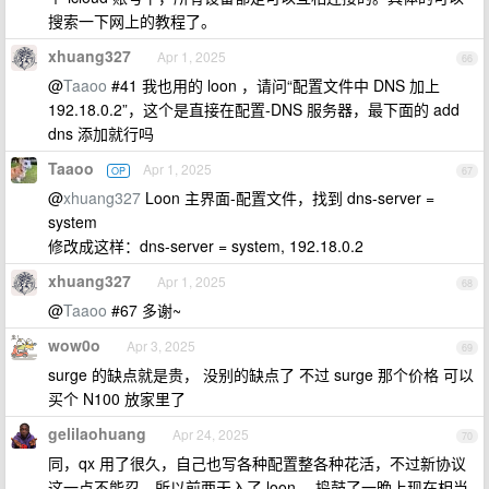
搜索一下网上的教程了。
xhuang327
Apr 1, 2025
66
@
Taaoo
#41 我也用的 loon ，请问“配置文件中 DNS 加上
192.18.0.2”，这个是直接在配置-DNS 服务器，最下面的 add
dns 添加就行吗
Taaoo
Apr 1, 2025
OP
67
@
xhuang327
Loon 主界面-配置文件，找到 dns-server =
system
修改成这样：dns-server = system, 192.18.0.2
xhuang327
Apr 1, 2025
68
@
Taaoo
#67 多谢~
wow0o
Apr 3, 2025
69
surge 的缺点就是贵， 没别的缺点了 不过 surge 那个价格 可以
买个 N100 放家里了
gelilaohuang
Apr 24, 2025
70
同，qx 用了很久，自己也写各种配置整各种花活，不过新协议
这一点不能忍，所以前两天入了 loon ，捣鼓了一晚上现在相当