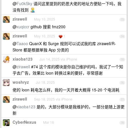
@
Fu0kSky
请问这里提到的奶思大佬的地址方便贴一下吗，我
没有找到
zirawell
May 10, 2025
73
@
xuqiccr
github 搜索 fmz200
zirawell
May 10, 2025
1
74
@
Taaoo
QuanX 和 Surge 规则可以试试我的库 zirawell/R-
Store 都是根据单独 App 分类的
xiaoba123
Jun 14, 2025 via iPhone
75
@
zirawell
#74 这个库的模块是你自己维护的吗，我试了一个知
乎去广告，效果比 loon 转换过来的要好，非常感谢
woshryz
Jul 18, 2025
76
佬的 loon 耗电怎么样，我的一天开着大概得 15-20 个电消耗
zirawell
Sep 18, 2025 via iPhone
77
@
xiaoba123
是的，大部分模块是我维护的，一部分是随上游更
新
CyberNexus
Mar 16
78