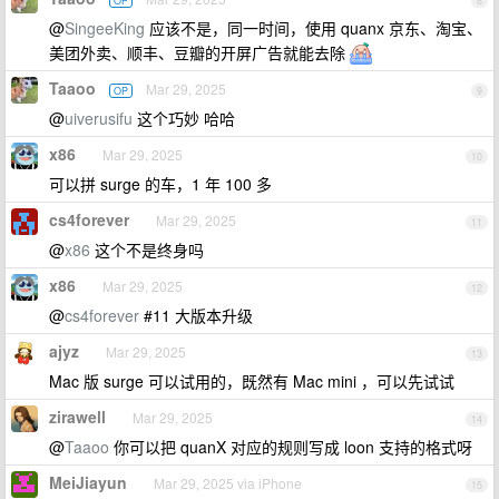
OP
8
@
SingeeKing
应该不是，同一时间，使用 quanx 京东、淘宝、
美团外卖、顺丰、豆瓣的开屏广告就能去除
Taaoo
Mar 29, 2025
OP
9
@
uiverusifu
这个巧妙 哈哈
x86
Mar 29, 2025
10
可以拼 surge 的车，1 年 100 多
cs4forever
Mar 29, 2025
11
@
x86
这个不是终身吗
x86
Mar 29, 2025
12
@
cs4forever
#11 大版本升级
ajyz
Mar 29, 2025
13
Mac 版 surge 可以试用的，既然有 Mac mini ，可以先试试
zirawell
Mar 29, 2025
14
@
Taaoo
你可以把 quanX 对应的规则写成 loon 支持的格式呀
MeiJiayun
Mar 29, 2025 via iPhone
15