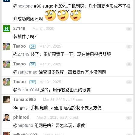
@
nextone
#36 surge 也没推广机制呀，几个回复也形成不了推
介成功的闭环啊
27149
Mar 31, 2025
56
装插件了吗？
Taaoo
Mar 31, 2025
OP
57
@
27149
装了，重新配置了一下，现在使用得很舒服
Taaoo
Mar 31, 2025
OP
58
@
sankemao
油管很多教程，跟着操作基本没问题
Taaoo
Mar 31, 2025
OP
59
@
SakuraYuki
是的，用作软路由真的很爽
Tomato995
Mar 31, 2025 via iPhone
60
Surge ，手机 电脑 tv 通用 远程控制不要太方便
phinrod
Mar 31, 2025 via Android
61
@
neptuno
组网是啥？要怎么玩，求教
mike881207
Apr 1, 2025