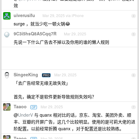
效
uiverusifu
Mar 29, 2025 via iPhone
4
surge ，就当少吃一顿火锅😂
9C3i5hsQ8A5Cqq7R
Mar 29, 2025
5
先说一下什么广告去不掉以及你用的谁的懒人规则
SingeeKing
Mar 29, 2025
PRO
6
「去广告经常无缘无故失效」
首先，确定不是软件更新导致规则失效吗？
Taaoo
Mar 29, 2025
OP
7
@
UnderV
与 quanx 相对比的话，京东、淘宝、美团外卖、顺
丰、豆瓣的开屏广告，这几个比较明显。使用的是可莉大佬的进
阶配置。以前经常折腾 quanx ，对于配置还是比较熟练。
Taaoo
Mar 29, 2025