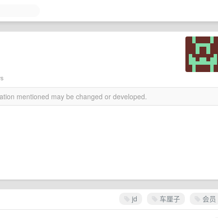
ws
rmation mentioned may be changed or developed.
jd
车厘子
会员