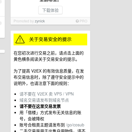
1
下载体验
Promoted by
zynick
PRO
2
在您初次进行交易之前，请点击上面的
黄色横条阅读关于交易安全的提示。
为了提高 V2EX 的有效信息质量，在发
布交易信息时，除了遵守安全提示中的
说明外，也请注意下面的规则：
请不要在 V2EX 卖 VPS / VPN
域名交易请发布到域名节点
请不要在这里交易发票
用「借楼」方式发布无关信息的账
号，会被降权
账号合租类主题请发布到
/go/cosub
二手交易是用于出售自用物件。请不