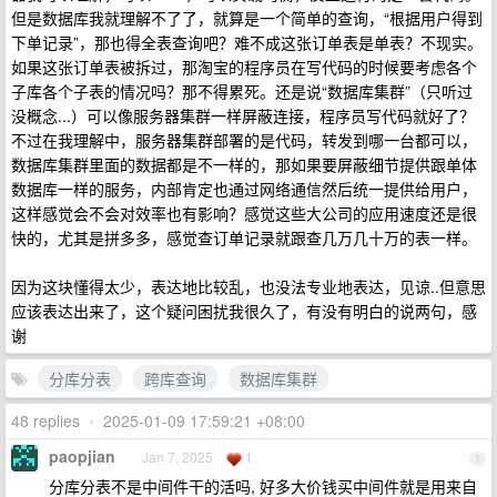
但是数据库我就理解不了了，就算是一个简单的查询，“根据用户得到
下单记录”，那也得全表查询吧？难不成这张订单表是单表？不现实。
如果这张订单表被拆过，那淘宝的程序员在写代码的时候要考虑各个
子库各个子表的情况吗？那不得累死。还是说“数据库集群”（只听过
没概念...）可以像服务器集群一样屏蔽连接，程序员写代码就好了？
不过在我理解中，服务器集群部署的是代码，转发到哪一台都可以，
数据库集群里面的数据都是不一样的，那如果要屏蔽细节提供跟单体
数据库一样的服务，内部肯定也通过网络通信然后统一提供给用户，
这样感觉会不会对效率也有影响？感觉这些大公司的应用速度还是很
快的，尤其是拼多多，感觉查订单记录就跟查几万几十万的表一样。
因为这块懂得太少，表达地比较乱，也没法专业地表达，见谅..但意思
应该表达出来了，这个疑问困扰我很久了，有没有明白的说两句，感
谢
分库分表
跨库查询
数据库集群
48 replies
•
2025-01-09 17:59:21 +08:00
paopjian
Jan 7, 2025
1
1
分库分表不是中间件干的活吗, 好多大价钱买中间件就是用来自