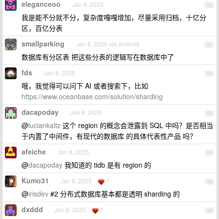
eleganceoo
Jan 8, 2025
10
我是能不分就不分，复杂度嘎嘎增加，尽量采用归档，十亿分
区，百亿分表
smallparking
Jan 8, 2025 via Android
11
数据库有分区表 把这些分表的逻辑写在数据库中了
fds
Jan 8, 2025
12
哦，我觉得可以问下 AI 或者搜索下，比如
https://www.oceanbase.com/solution/sharding
dacapoday
Jan 8, 2025
13
@
luciankaltz
这个 region 的概念会泄露到 SQL 中吗？是否相当
于内置了中间件，有现代的数据库 的具体代表性产品 吗？
afeiche
Jan 8, 2025
14
@
dacapoday
我知道的 tidb 是有 region 的
Kumo31
Jan 8, 2025
1
15
@
irisdev
#2 分布式数据库基本都是透明 sharding 的
dxddd
Jan 8, 2025
1
16