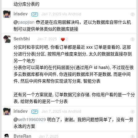
动分库分表的
irisdev
Jan 7, 2025 via Android
OP
2
@
paopjian
😳还是在应用层解决吗，还以为数据库自带什么机
制可以提供单体类似的数据库链接
SethShi
Jan 7, 2025
2
3
分实时和非实时吧, 你看订单都是最近 xxx 订单是查看的, 这部
分进行分表|分区, 按照用户维度来划分, 太久的数据就直接存到
另一个地方
分表你可以简单的在代码层面分(通过用户 id hash), 不过现在很
多云数据库都有中间件, 你连接的数据库并不是数据, 而是中间
件, 然后中间件来帮你实现读写分离, 智能分表
还有另一个方案就是, 订单数据冗余存储, 你给用户看的是一个分
表, 给财务看的是另一个分表
irisdev
Jan 7, 2025 via Android
OP
4
@
seth19960929
明白了，谢谢。我把问题想简单了，没有一劳
永逸的方案
ByteRan
Jan 7, 2025
5