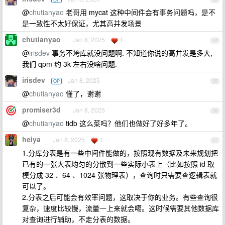
@
chutianyao
老哥用 mycat 这种中间件会有事务问题吗，是不
是一致性不太好保证，尤其高并发场景
chutianyao
Jan 8, 2025
1
34
@
irisdev
事务不垮库就没问题啊. 不知道你说的高并发是多大,
我们 qpm 约 3k 左右没啥问题.
irisdev
Jan 8, 2025
OP
35
@
chutianyao
懂了，谢谢
promiser3d
Jan 8, 2025
36
@
chutianyao
tidb 这么菜吗？他们也做好了好多年了。
heiya
Jan 8, 2025
1
37
1.分库分表是有一些中间件能做的，按照现有数据及未来规划把
已有的一张大表均匀的分散到一些实际小表上（比如按照 id 取
模分成 32 、64 、1024 张物理表），查询时只需要查逻辑表就
可以了。
2.分表之后可能会有效率问题，这取决于你的业务。有些查询很
复杂，速度比较慢，流量一上来就会噶。这时候需要其他数据库
对查询进行辅助，不走分表的数据。