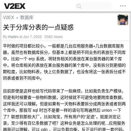
V2EX
数据库
›
关于分库分表的一点疑惑
By
irisdev
at Jan 7, 2025 · 5582 views
平时做的项目都比较小，一般都是几台应用服务器+几台数据库服务
器，虽然也有数据库拆分，但基本上都是把不同业务的表放在不同库
中，比如一个 erp 系统，将财务相关的表放在某台服务器的某个库
中，将仓库相关的表放在某台服务器的某个库中，没有拆分到更细的
颗粒度，比如物料表，快上亿条数据了，也没有将这一张表拆分成不
同表或者到不同库中。
目前即使是这样也给写代码带来了一些麻烦，比如我负责生产模块，
但是有时候要查一些物料数据，这时候就不可避免地要跨库查数据，
这样我还可以理解。但是如果有一天物料表要拆分成两张表或者到两
个库中，那我写 sql 时岂不是要一样的语句写两遍然后 union 一下
了？联想到那些大厂，比如淘宝，所有用户的“足迹”，就是浏览记
录，至少得有百亿条数据了吧？这种业务是怎么处理的呢...应用服务
器我可以理解，可以 cdn ，可以负载均衡，反正运行的是一套代码。