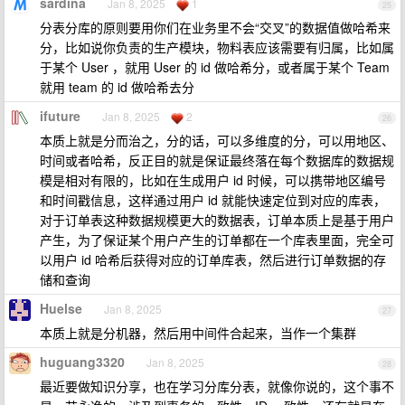
sardina
Jan 8, 2025
1
25
分表分库的原则要用你们在业务里不会“交叉”的数据值做哈希来
分，比如说你负责的生产模块，物料表应该需要有归属，比如属
于某个 User ，就用 User 的 id 做哈希分，或者属于某个 Team
就用 team 的 id 做哈希去分
ifuture
Jan 8, 2025
2
26
本质上就是分而治之，分的话，可以多维度的分，可以用地区、
时间或者哈希，反正目的就是保证最终落在每个数据库的数据规
模是相对有限的，比如在生成用户 id 时候，可以携带地区编号
和时间戳信息，这样通过用户 id 就能快速定位到对应的库表，
对于订单表这种数据规模更大的数据表，订单本质上是基于用户
产生，为了保证某个用户产生的订单都在一个库表里面，完全可
以用户 id 哈希后获得对应的订单库表，然后进行订单数据的存
储和查询
Huelse
Jan 8, 2025
27
本质上就是分机器，然后用中间件合起来，当作一个集群
huguang3320
Jan 8, 2025
28
最近要做知识分享，也在学习分库分表，就像你说的，这个事不