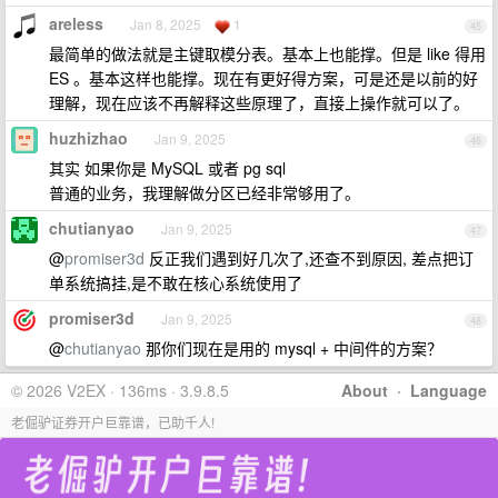
areless
Jan 8, 2025
1
45
最简单的做法就是主键取模分表。基本上也能撑。但是 like 得用
ES 。基本这样也能撑。现在有更好得方案，可是还是以前的好
理解，现在应该不再解释这些原理了，直接上操作就可以了。
huzhizhao
Jan 9, 2025
46
其实 如果你是 MySQL 或者 pg sql
普通的业务，我理解做分区已经非常够用了。
chutianyao
Jan 9, 2025
47
@
promiser3d
反正我们遇到好几次了,还查不到原因, 差点把订
单系统搞挂,是不敢在核心系统使用了
promiser3d
Jan 9, 2025
48
@
chutianyao
那你们现在是用的 mysql + 中间件的方案？
© 2026 V2EX · 136ms · 3.9.8.5
About
·
Language
老倔驴证券开户巨靠谱，已助千人!