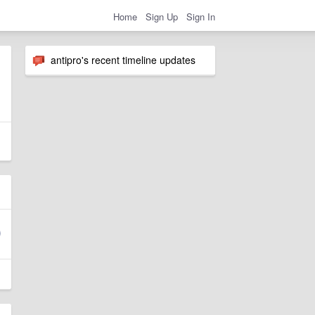
Home
Sign Up
Sign In
antipro's recent timeline updates