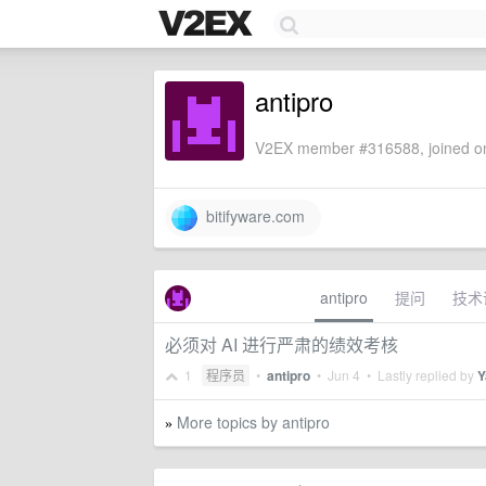
antipro
V2EX member #316588, joined on
bitifyware.com
antipro
提问
技术
必须对 AI 进行严肃的绩效考核
1
程序员
•
antipro
•
Jun 4
• Lastly replied by
Y
More topics by antipro
»