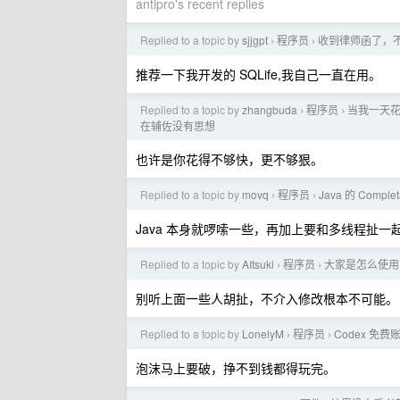
antipro's recent replies
Replied to a topic by
sjjgpt
程序员
收到律师函了，
›
›
推荐一下我开发的 SQLife,我自己一直在用。
Replied to a topic by
zhangbuda
程序员
当我一天花
›
›
在辅佐没有思想
也许是你花得不够快，更不够狠。
Replied to a topic by
movq
程序员
Java 的 Comp
›
›
Java 本身就啰嗦一些，再加上要和多线程扯
Replied to a topic by
AItsuki
程序员
大家是怎么使用
›
›
别听上面一些人胡扯，不介入修改根本不可能。
Replied to a topic by
LonelyM
程序员
Codex 免
›
›
泡沫马上要破，挣不到钱都得玩完。