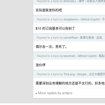
Replied to a topic by
SilenceLL
硬件
站里没人看老
›
›
实际是联发科的吧
Replied to a topic by
songtianlun
GitHub Copilot
今
›
›
$10 的订阅基本可以告别了
Replied to a topic by
carverReal
美酒与美食
话说，
›
›
偶尔去一次，贵死了。
Replied to a topic by
bocchiair
GitHub Copilot
看起来
›
›
涨价啰
Replied to a topic by
TimLang
Google
占比大幅提升
›
›
需要深刻业务理解的地方还是不太行的，好多地
More replies by antipro
»