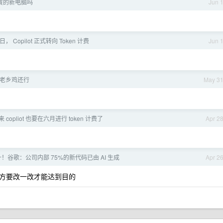
黄的新电脑吗
Jun 
日， Copilot 正式转向 Token 计费
Jun 
老乡鸡还行
May 3
 copliot 也要在六月进行 token 计费了
Apr 2
！谷歌：公司内部 75%的新代码已由 AI 生成
Apr 2
方要改一改才能达到目的