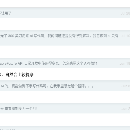
不让用了
Jul 2
光了 300 美刀用来 ai 写代码，我的问题还是没有得到解决，我意识到 ai 只有
Jul 1
letableFuture API 日常开发中使用得多么，怎么感觉这个 API 很怪
Jun 1
一起，自然会比较复杂
 AI 的，真能做到不手写代码吗，在我手里感觉是个智障。。。
Jun 
费账号 重置周期变为一个月！
Jun 