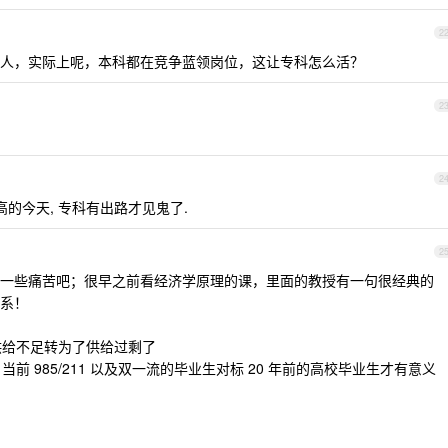
2
人，实际上呢，本科都在竞争蓝领岗位，这让专科怎么活？
2
2
高的今天, 专科有出路才见鬼了.
2
一些痛苦吧；很早之前看经济学原理的课，里面的教授有一句很经典的
系！
供给不足转为了供给过剩了
前 985/211 以及双一流的毕业生对标 20 年前的高校毕业生才有意义