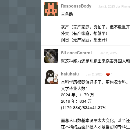
ResponseBody
Jan 2, 2025 via iPhon
三条路
灰产（无产家庭，穷怕了，但不敢重开
外卖（有产家庭，想躺平）
润日（无产家庭，想重开）
SiLenceControL
Jan 2, 2025
就这种能力还是别跑出来祸害外国人和
hafuhafu
1
Jan 2, 2025
本科学历都贬值好多了，更何况专科。
大学毕业人数：
2024 年：1179 万
2019 年：834 万
(1179-834)/834≈41.37%
而总人口数基本没啥太大变化，甚至还
在本科的后面那批人才是当初的专科生..