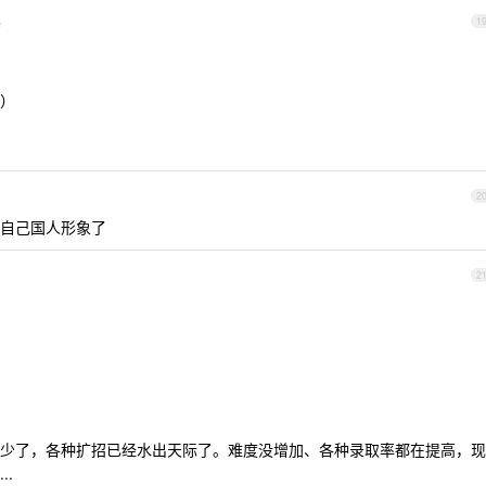
e
1
）
2
自己国人形象了
2
少了，各种扩招已经水出天际了。难度没增加、各种录取率都在提高，现
.