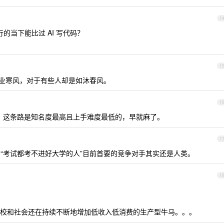
1
行的当下能比过 AI 写代码？
1
业寒风，对于有些人却是如沐春风。
1
了，这条路是知名度最高且上手难度最低的，早就麻了。
1
比，“考试都考不进好大学的人”目前首要的竞争对手其实还是人类。
1
校和社会还在持续不断地增加低收入低消费的生产型牛马。。。