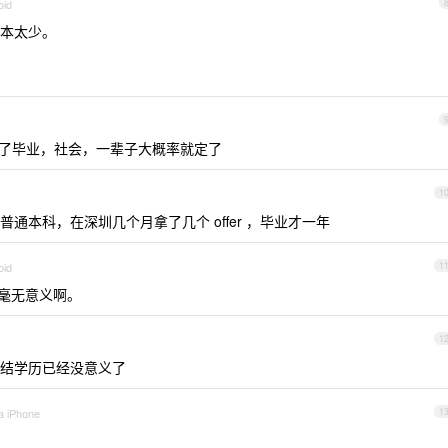
oid
本太少。
到了毕业，社会，一辈子大概率就定了
1
普通本科，在深圳几个月拿了几个 offer ，毕业才一年
oid
1
毫无意义啊。
1
结学历已经没意义了
a iPhone
1