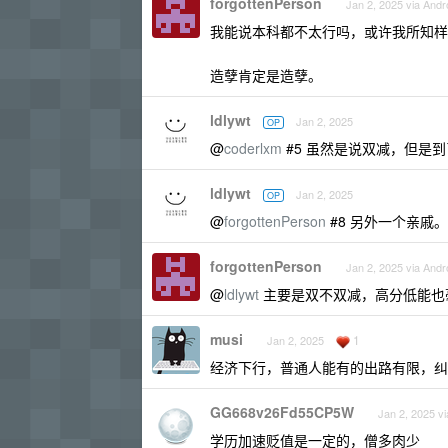
forgottenPerson
Jan 2, 2025 via Andr
我能说本科都不太行吗，或许我所知样
造孽肯定是造孽。
ldlywt
Jan 2, 2025
OP
@
coderlxm
#5 虽然是说双减，但是
ldlywt
Jan 2, 2025
OP
@
forgottenPerson
#8 另外一个亲戚。
forgottenPerson
Jan 2, 2025 via Andr
@
ldlywt
主要是双不双减，高分低能也
musi
1
Jan 2, 2025
经济下行，普通人能有的出路有限，纠
GG668v26Fd55CP5W
Jan 2, 2025 vi
学历加速贬值是一定的，僧多肉少