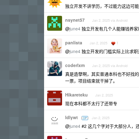
独立开发不讲学历，不过能力这边可能
nsynet57
Jan 2, 2025 via Android
@
june4
独立开发有几个人能赚钱养家
panlista
1
Jan 2, 2025
@
june4
独立开发的门槛实际上比求职
coderlxm
Jan 2, 2025 via Android
真是造孽啊，其实普通本科也不好找的
一票，项目结束就干掉了。
Hikareteku
Jan 2, 2025
现在本科都不太行了还带专
ldlywt
Jan 2, 2025
OP
@
june4
#2 这几个字对于大部分人，