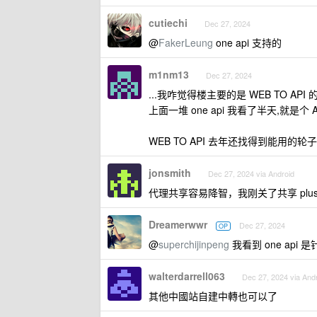
cutiechi
Dec 27, 2024
@
FakerLeung
one api 支持的
m1nm13
Dec 27, 2024
...我咋觉得楼主要的是 WEB TO API
上面一堆 one api 我看了半天,就是
WEB TO API 去年还找得到能用
jonsmith
Dec 27, 2024 via Android
代理共享容易降智，我刚关了共享 plu
Dreamerwwr
Dec 27, 2024
OP
@
superchijinpeng
我看到 one api 
walterdarrell063
Dec 27, 2024 via And
其他中國站自建中轉也可以了