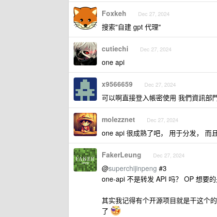
Foxkeh
Dec 27, 2024
搜索"自建 gpt 代理"
cutiechi
Dec 27, 2024
one api
x9566659
Dec 27, 2024
可以啊直接登入帳密使用 我們資訊部門也只
molezznet
Dec 27, 2024
one api 很成熟了吧， 用于分发， 而
FakerLeung
Dec 27, 2024
@
superchijinpeng
#3
one-api 不是转发 API 吗？ OP
其实我记得有个开源项目就是干这个的，可
了