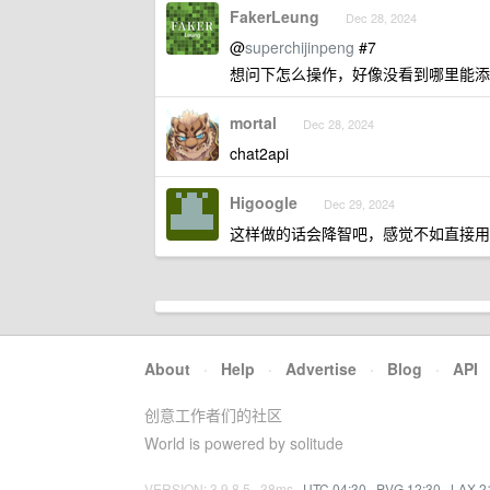
FakerLeung
Dec 28, 2024
@
superchijinpeng
#7
想问下怎么操作，好像没看到哪里能添加
mortal
Dec 28, 2024
chat2api
Higoogle
Dec 29, 2024
这样做的话会降智吧，感觉不如直接用 A
About
·
Help
·
Advertise
·
Blog
·
API
创意工作者们的社区
World is powered by solitude
VERSION: 3.9.8.5 · 38ms ·
UTC 04:30
·
PVG 12:30
·
LAX 2