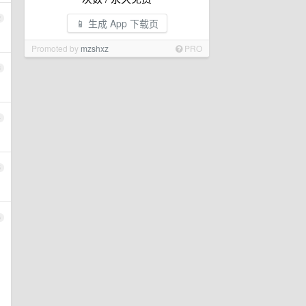
2
📱 生成 App 下载页
Promoted by
mzshxz
PRO
3
4
5
6