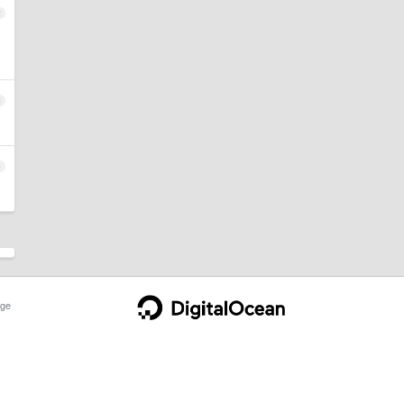
2
3
4
ge