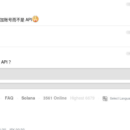
1
账号而不是 API
1
1
PI ？
·
FAQ
·
Solana
·
3561 Online
Highest 6679
·
Select Langua
1:30
·
JFK 00:30