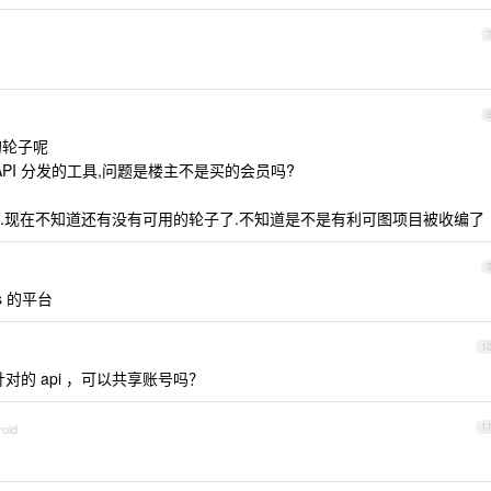
 的轮子呢
个 API 分发的工具,问题是楼主不是买的会员吗?
的轮子.现在不知道还有没有可用的轮子了.不知道是不是有利可图项目被收编了
s 的平台
1
是针对的 api ，可以共享账号吗？
roid
1