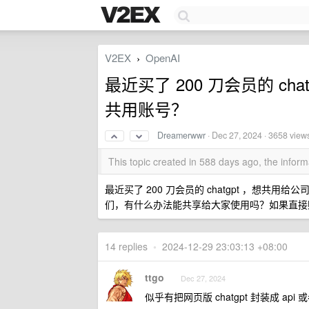
V2EX
OpenAI
›
最近买了 200 刀会员的 c
共用账号？
Dreamerwwr
·
Dec 27, 2024
· 3658 view
This topic created in 588 days ago, the info
最近买了 200 刀会员的 chatgpt ，想
们，有什么办法能共享给大家使用吗？如果直接账
14 replies
•
2024-12-29 23:03:13 +08:00
ttgo
Dec 27, 2024
似乎有把网页版 chatgpt 封装成 ap