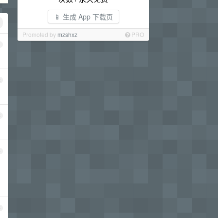
📱 生成 App 下载页
Promoted by
mzshxz
PRO
1
2
3
4
5