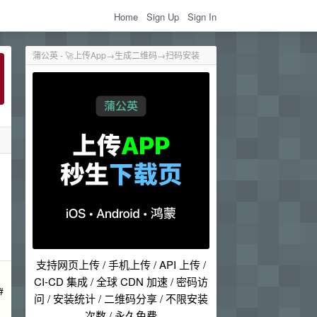
Home
Sign Up
Sign In
蒲公英 - 🚀上传App→生成二维码→扫码安装
支持网页上传 / 手机上传 / API 上传 /
CI-CD 集成 / 全球 CDN 加速 / 密码访
#
问 / 安装统计 / 二维码分享 / 不限安装
次数 / 永久免费