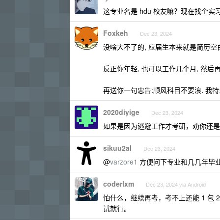
这专业名是 hdu 校友嘛？现在找个
Foxkeh
Dec 23, 2024
没啥大不了的, 应届生本来就是简历空白
反正你年轻, 也可以工作几个月, 然后
再送你一句忠告:顺风科目不要浪. 我特
2020diyige
Dec 23, 2024
如果是因为逃避工作才考研，劝你还是
sikuu2al
Dec 23, 2024
@
varzore1
方便问下专业和几几年毕业
coderlxm
Dec 23, 2024 via Android
怕什么，继续再考，考不上还能 1 包 
试就行。