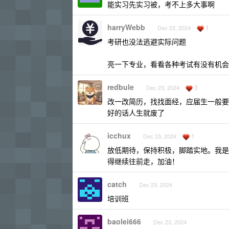
能实习先实习被，考不上多大事啊
harryWebb
1
Dec 23, 2024
考研也没法逃避实际问题
亮一下专业，看看各种考试有没有机会
redbule
3
Dec 23, 2024
改一改简历，找找面经，应届生一般要求
好的话人生就废了
icchux
1
Dec 23, 2024
放低期待，保持积极，脚踏实地。我是
得继续往前走，加油！
catch
Dec 23, 2024
培训班
baolei666
Dec 23, 2024