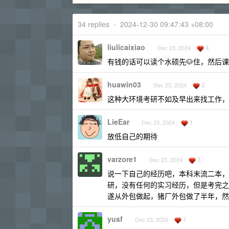
34 replies
•
2024-12-30 09:47:43 +08:00
liulicaixiao
4
Dec 23, 2024
有钱的话可以读个水硕先🐶住，然后
huawin03
3
Dec 23, 2024
这种大环境考研不如及早出来找工作，
LieEar
1
Dec 23, 2024
放低自己的期待
varzore1
3
Dec 23, 2024
说一下自己的经历吧，本科末流二本，
研，没有任何的实习经历，但是考完之
遂从外包做起，猪厂外包做了半年，然
yusf
1
Dec 23, 2024