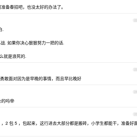
实习准备春招吧，也没太好的办法了。
2
.
再战. 如果你决心狠狠努力一把的话.
么就是浪死的.
2
勇敢面对因为是早晚的事情，而且早比晚好
2
的吗🤓
2
2 ，2 包 5 ，包起来，这行进去大部分都是搬砖，小学生都能干，准备好