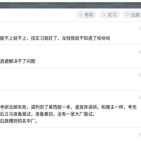
考研
实习
出路
课能不上就不上，找实习就好了，没钱我就不知道了哈哈哈
逃避解决不了问题
考研北邮失败，调剂到了某西部一本，遂放弃读研。和楼主一样，考完
后立马准备面试，准备春招，没有一家大厂面试。
后跳槽到知名中厂。