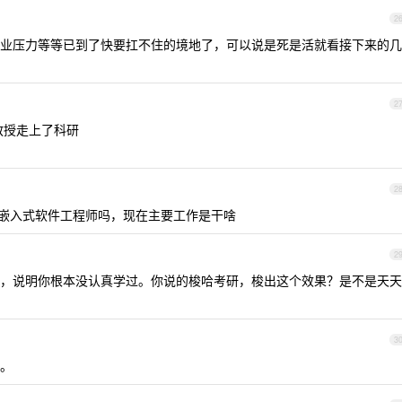
2
业压力等等已到了快要扛不住的境地了，可以说是死是活就看接下来的几
2
教授走上了科研
2
是嵌入式软件工程师吗，现在主要工作是干啥
2
，说明你根本没认真学过。你说的梭哈考研，梭出这个效果？是不是天天
3
。