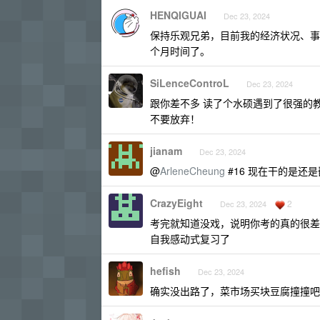
HENQIGUAI
Dec 23, 2024
保持乐观兄弟，目前我的经济状况、事
个月时间了。
SiLenceControL
Dec 23, 2024
跟你差不多 读了个水硕遇到了很强的
不要放弃！
jianam
Dec 23, 2024
@
ArleneCheung
#16 现在干的是还
CrazyEight
2
Dec 23, 2024
考完就知道没戏，说明你考的真的很差
自我感动式复习了
hefish
Dec 23, 2024
确实没出路了，菜市场买块豆腐撞撞吧