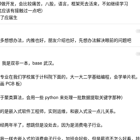
脚做开发，会比较痛苦，八股，语言，框架死去活来，不如继续学习
（这应该有接触过一点吧）
较难了应届生
1
多想想办法，内推也好，朋友介绍也好，先想办法解决眼前的问题吧
1
我是双非一本，base 武汉。
专业在我们学校属于计科院下面的，大一大二学基础编程，会学单片机，
 PCB 板）
聚类算法，会用一些 python 来处理一批数据提取关键字那种）
的是嵌入式软件工程师，实则运维，和嵌入式没一点儿关系。
经两年半了，想跳但是没处去，因为是消费电子行业。
我一样去嵌入式的消费电子行业，加班会好些，但是薪资不怎么好看，技