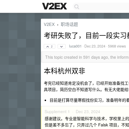
V2EX
职场话题
›
考研失败了，目前一段实习
luca001
·
Dec 23, 2024
· 5968 views
2
This topic created in 591 days ago, the info
本科杭州双非
考完已经知道肯定没机会了，已经开始准备找工作
具项目，简历空白不知道写什么。有无大佬能给
目前是打算尽量寒假找份实习，准备明年的
Supplement 1 ·
Dec 23, 2024
感谢建议。专业是智能科学与技术，学校里上的课都
但是差不多忘了，只弄过几个 Falsk 项目，