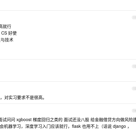
1
分高就行
CS 好使
技与技术
1
1
，对实习要求不是很高。
1
试问问 xgboost 梯度回归之类的 面试还没八股 给金融借贷方向做风险
 会机器学习，深度学习入门应该就行，flask 也用不上（话说 django ，