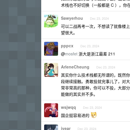
术栈也不好切换（一般都是 C ），
Sawyerhou
Dec 23, 2024
可以二战再考一次，不想读了就像楼上
望很大。
pppcx
Dec 23, 2024
@
mosfet
浙大是浙江最差 211
ArleneCheung
Dec 23, 2024
其实你什么技术栈都无所谓的，既然你熟悉 
段继续接触。勇敢投就完事儿了，对大
常非常高的那种，你可以不投，大部分
能做的其实并不多。
wsjwqq
Dec 23, 2024
国企挺容易进的
iyear
Dec 23, 2024