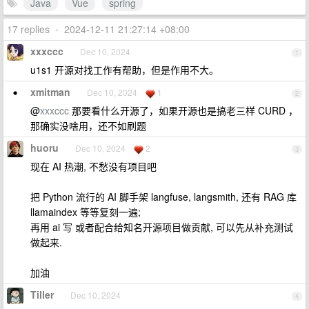
Java
Vue
spring
17 replies
•
2024-12-11 21:27:14 +08:00
xxxccc
Dec 10, 2024
1
u1s1 开源对找工作有帮助，但是作用不大。
xmitman
Dec 10, 2024
1
2
@
xxxccc
那要看什么开源了，如果开源也是搞老三样 CURD ，
那确实没啥用，还不如刷题
huoru
Dec 10, 2024
2
3
现在 AI 热潮, 不愁没有项目吧
把 Python 流行的 AI 脚手架 langfuse, langsmith, 还有 RAG 库
llamaindex 等等复刻一遍;
再用 ai 写 或者配合给知名开源项目做贡献, 可以先从补充测试
做起来.
加油
Tiller
Dec 10, 2024
4