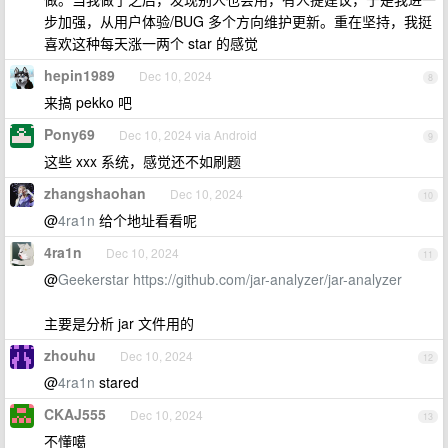
步加强，从用户体验/BUG 多个方向维护更新。重在坚持，我挺
喜欢这种每天涨一两个 star 的感觉
hepin1989
Dec 10, 2024
8
来搞 pekko 吧
Pony69
Dec 10, 2024 via Android
9
这些 xxx 系统，感觉还不如刷题
zhangshaohan
Dec 10, 2024
10
@
4ra1n
给个地址看看呢
4ra1n
Dec 10, 2024
11
@
Geekerstar
https://github.com/jar-analyzer/jar-analyzer
主要是分析 jar 文件用的
zhouhu
Dec 10, 2024
12
@
4ra1n
stared
CKAJ555
Dec 10, 2024
13
不懂噶