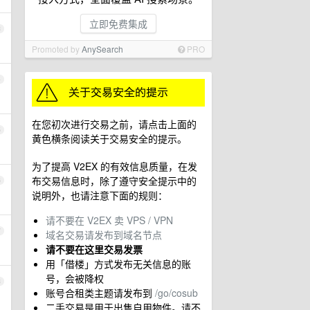
立即免费集成
3
Promoted by
AnySearch
PRO
4
在您初次进行交易之前，请点击上面的
5
黄色横条阅读关于交易安全的提示。
为了提高 V2EX 的有效信息质量，在发
布交易信息时，除了遵守安全提示中的
6
说明外，也请注意下面的规则：
请不要在 V2EX 卖 VPS / VPN
7
域名交易请发布到域名节点
请不要在这里交易发票
用「借楼」方式发布无关信息的账
号，会被降权
8
账号合租类主题请发布到
/go/cosub
二手交易是用于出售自用物件。请不