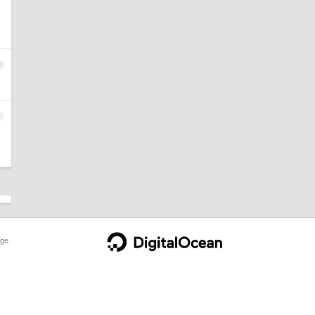
0
1
ge