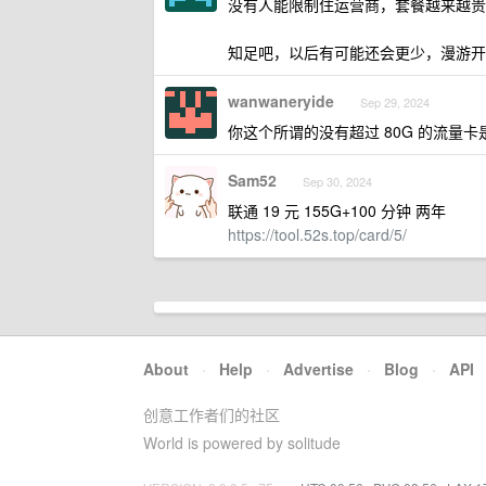
没有人能限制住运营商，套餐越来越贵
知足吧，以后有可能还会更少，漫游开
wanwaneryide
Sep 29, 2024
你这个所谓的没有超过 80G 的流量卡是指
Sam52
Sep 30, 2024
联通 19 元 155G+100 分钟 两年
https://tool.52s.top/card/5/
About
·
Help
·
Advertise
·
Blog
·
API
创意工作者们的社区
World is powered by solitude