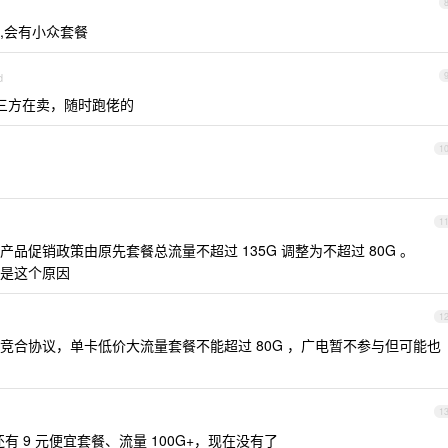
,会有小众套餐
d
三方在卖，随时跑佬的
1
1
品促销政策由原先套餐总流量不超过 135G 调整为不超过 80G 。
是这个原因
1
竞合协议，单卡低价大流量套餐不能超过 80G ，广电暂不参与但可能也
1
有 9 元便宜套餐、流量 100G+，现在没有了