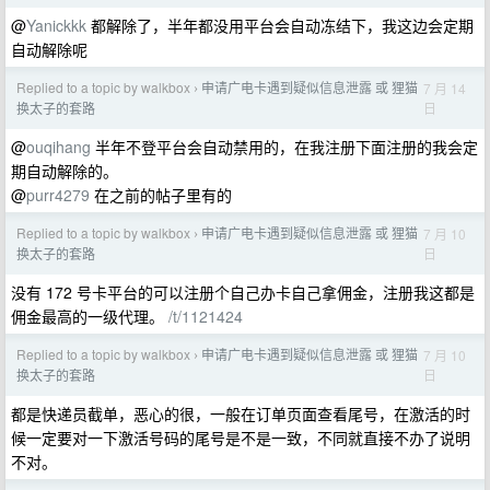
@
Yanickkk
都解除了，半年都没用平台会自动冻结下，我这边会定期
自动解除呢
Replied to a topic by walkbox
申请广电卡遇到疑似信息泄露 或 狸猫
7 月 14
›
日
换太子的套路
@
ouqihang
半年不登平台会自动禁用的，在我注册下面注册的我会定
期自动解除的。
@
purr4279
在之前的帖子里有的
Replied to a topic by walkbox
申请广电卡遇到疑似信息泄露 或 狸猫
7 月 10
›
日
换太子的套路
没有 172 号卡平台的可以注册个自己办卡自己拿佣金，注册我这都是
佣金最高的一级代理。
/t/1121424
Replied to a topic by walkbox
申请广电卡遇到疑似信息泄露 或 狸猫
7 月 10
›
日
换太子的套路
都是快递员截单，恶心的很，一般在订单页面查看尾号，在激活的时
候一定要对一下激活号码的尾号是不是一致，不同就直接不办了说明
不对。