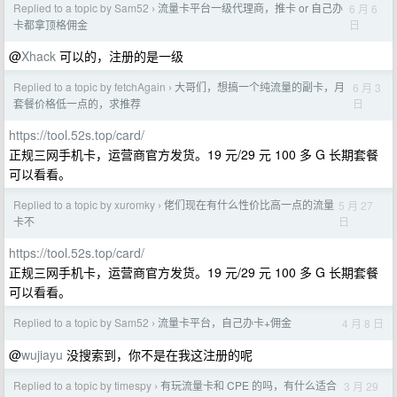
Replied to a topic by Sam52
流量卡平台一级代理商，推卡 or 自己办
6 月 6
›
日
卡都拿顶格佣金
@
Xhack
可以的，注册的是一级
Replied to a topic by fetchAgain
大哥们，想搞一个纯流量的副卡，月
6 月 3
›
日
套餐价格低一点的，求推荐
https://tool.52s.top/card/
正规三网手机卡，运营商官方发货。19 元/29 元 100 多 G 长期套餐
可以看看。
Replied to a topic by xuromky
佬们现在有什么性价比高一点的流量
5 月 27
›
日
卡不
https://tool.52s.top/card/
正规三网手机卡，运营商官方发货。19 元/29 元 100 多 G 长期套餐
可以看看。
Replied to a topic by Sam52
流量卡平台，自己办卡+佣金
4 月 8 日
›
@
wujiayu
没搜索到，你不是在我这注册的呢
Replied to a topic by timespy
有玩流量卡和 CPE 的吗，有什么适合
3 月 29
›