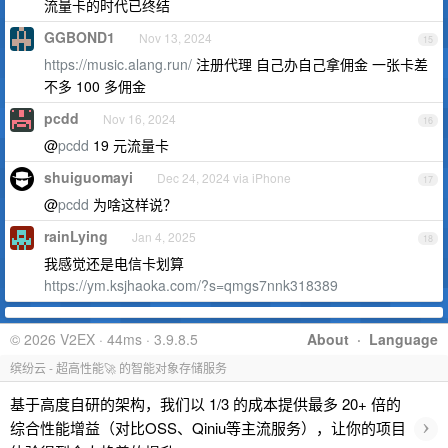
流量卡的时代已终结
GGBOND1
Nov 13, 2024
15
https://music.alang.run/
注册代理 自己办自己拿佣金 一张卡差
不多 100 多佣金
pcdd
Nov 16, 2024
16
@
pcdd
19 元流量卡
shuiguomayi
Dec 24, 2024 via iPhone
17
@
pcdd
为啥这样说？
rainLying
Jan 4, 2025
18
我感觉还是电信卡划算
https://ym.ksjhaoka.com/?s=qmgs7nnk318389
© 2026 V2EX · 44ms · 3.9.8.5
About
·
Language
缤纷云 - 超高性能🚀 的智能对象存储服务
基于高度自研的架构，我们以 1/3 的成本提供最多 20+ 倍的
›
综合性能增益（对比OSS、Qiniu等主流服务），让你的项目