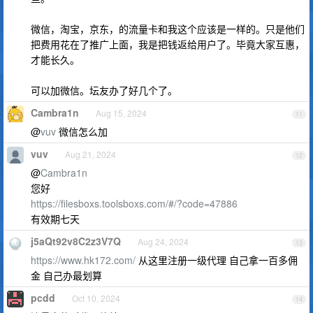
微信，淘宝，京东，的流量卡和我这个应该是一样的。只是他们
把费用花在了推广上面，我是把钱返给用户了。毕竟大家互惠，
才能长久。
可以加微信。坛友办了好几个了。
Cambra1n
Aug 15, 2024
11
@
vuv
微信怎么加
vuv
Aug 21, 2024
12
@
Cambra1n
您好
https://filesboxs.toolsboxs.com/#/?code=47886
有效期七天
j5aQt92v8C2z3V7Q
Aug 24, 2024
13
https://www.hk172.com/
从这里注册一级代理 自己拿一百多佣
金 自己办最划算
pcdd
Oct 10, 2024
14