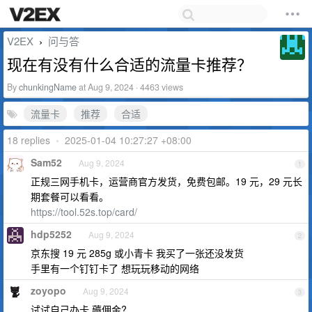
V2EX
问与答
›
现在有没有什么合适的流量卡推荐？
By
chunkingName
at Aug 9, 2024 · 4463 views
流量卡
推荐
合适
18 replies
•
2025-01-04 10:27:27 +08:00
Sam52
Aug 9, 2024
1
正规三网手机卡，运营商官方发货，免费包邮。19 元，29 元长
期套餐可以看看。
https://tool.52s.top/card/
hdp5252
Aug 9, 2024
2
京东搜 19 元 285g 或小青卡 我买了一张还没发货
手里有一个钉钉卡了 想玩玩移动的网络
zoyopo
Aug 9, 2024
3
试试自己办卡 薅佣金?