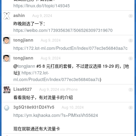
https://linux.do/t/topic/149345
ashin
Aug 9, 2024
4
昨晚刚选了一下：
https://weibo.com/1739356367/5065263097319670
tongjiann
Aug 9, 2024
5
https://172.lot-ml.com/ProductEn/Index/077ec3e56840aa7c
tongjiann
Aug 9, 2024
6
@
tongjiann
#5 8 元打底的套餐，不过建议选择 19-29 的，[地
址](
https://172.lot-
ml.com/ProductEn/Index/077ec3e56840aa7c
)
Lisa9527
Aug 9, 2024 via iPhone
7
看看我帖子，有对流量卡的介绍
3g5Q18e931D24Yv5
Aug 10, 2024
8
https://ym.ksjhaoka.com/?s=PlMfxsVh55624
现在就联通还有大流量卡