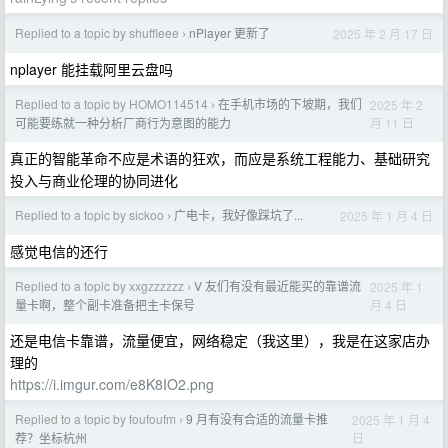
Replied to a topic by shuffleee
nPlayer 更新了
2025 年 2 月 17 日
›
nplayer 能挂载阿里云盘吗
Replied to a topic by HOMO114514
在手机市场的下坡期，我们
2025 年 2
›
月 11 日
可能要练就一种分析厂商行为意图的能力
真正的智能革命不应是术语的狂欢，而应是系统工程能力、基础研究
投入与商业伦理的协同进化
Replied to a topic by sickoo
广电卡，我好像踩坑了...
2025 年 1 月 4 日
›
感觉电信的还行
Replied to a topic by xxgzzzzzz
V 友们有没有最近能买的靠谱流
2025 年 1
›
月 4 日
量卡啊，整个副卡准备把主卡保号
还是电信卡靠谱，流量便宜，网络稳定（我这里），我是在这家店办
理的
https://i.imgur.com/e8K8IO2.png
Replied to a topic by foufoufm
9 月有没有合适的流量卡推
2025 年 1 月 4
›
日
荐？坐标杭州