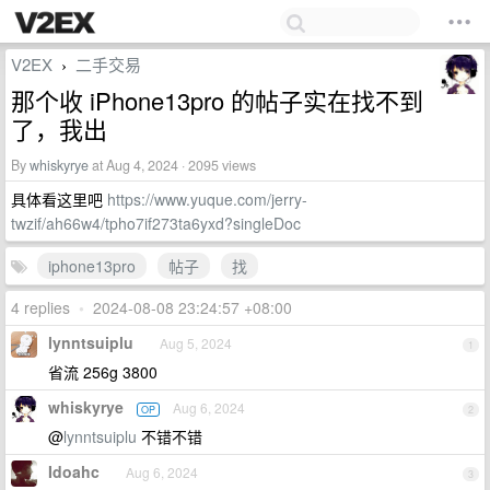
V2EX
二手交易
›
那个收 iPhone13pro 的帖子实在找不到
了，我出
By
whiskyrye
at Aug 4, 2024 · 2095 views
具体看这里吧
https://www.yuque.com/jerry-
twzif/ah66w4/tpho7if273ta6yxd?singleDoc
iphone13pro
帖子
找
4 replies
•
2024-08-08 23:24:57 +08:00
lynntsuiplu
Aug 5, 2024
1
省流 256g 3800
whiskyrye
Aug 6, 2024
OP
2
@
lynntsuiplu
不错不错
Idoahc
Aug 6, 2024
3