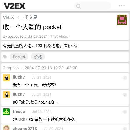
V2EX
二手交易
›
收一个大疆的 pocket
By
boseqc35
at Jul 29, 2024 · 1750 views
有无闲置的大佬，123 代都考虑，看价格。
Pocket
价格
6 replies
•
2024-07-29 18:12:22 +08:00
liuxh7
Jul 29, 2024
1
我有一个 1 代，考虑不？
liuxh7
Jul 29, 2024
2
aGFsbG9feGlhb2hlaQ==
fresco
Jul 29, 2024
3
@
liuxh7
#2 请教一下续航大概多久
zhuang0718
Jul 29, 2024
4