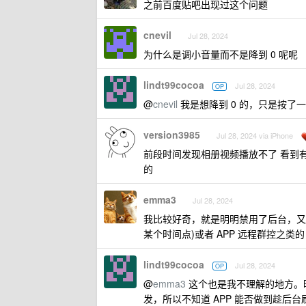
之前百度贴吧出现过这个问题
cnevil
Jul 28, 2024
为什么是调小音量而不是降到 0 呢呢
lindt99cocoa
Jul 28, 2024
OP
@
cnevil
我是想降到 0 的，只是按了
version3985
Jul 28, 2024 via iPhone
前段时间发现相册视频播放不了 看到有
的
emma3
Jul 28, 2024
我比较好奇，就是明明禁用了后台，又在
某个时间点)或者 APP 远程群控之类的
lindt99cocoa
Jul 28, 2024
OP
@
emma3
这个也是我不理解的地方。昨
发，所以不知道 APP 能否做到趁后