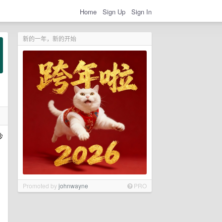
Home
Sign Up
Sign In
新的一年，新的开始
吵
Promoted by
johnwayne
PRO