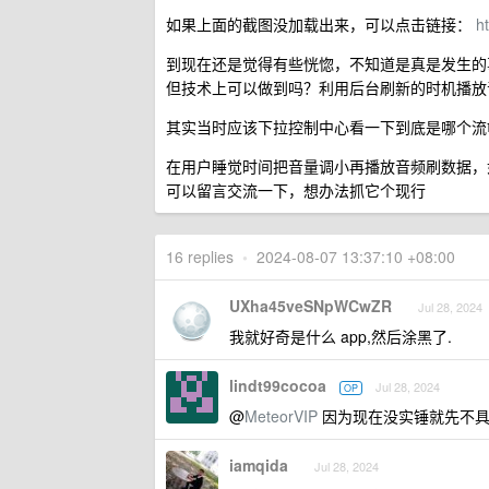
如果上面的截图没加载出来，可以点击链接：
h
到现在还是觉得有些恍惚，不知道是真是发生的事
但技术上可以做到吗？利用后台刷新的时机播放音频
其实当时应该下拉控制中心看一下到底是哪个流氓
在用户睡觉时间把音量调小再播放音频刷数据，
可以留言交流一下，想办法抓它个现行
16 replies
•
2024-08-07 13:37:10 +08:00
UXha45veSNpWCwZR
Jul 28, 2024
我就好奇是什么 app,然后涂黑了.
lindt99cocoa
Jul 28, 2024
OP
@
MeteorVIP
因为现在没实锤就先不具
iamqida
Jul 28, 2024