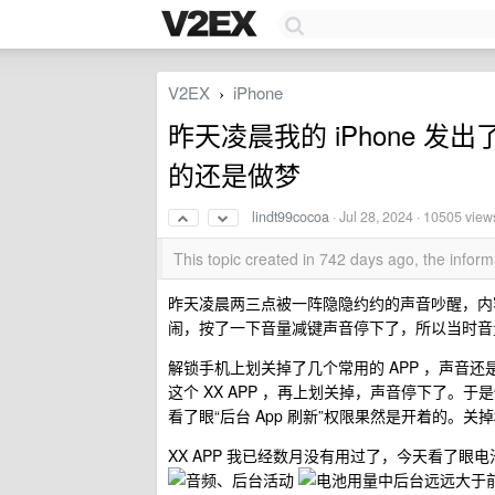
V2EX
iPhone
›
昨天凌晨我的 iPhone 
的还是做梦
lindt99cocoa
·
Jul 28, 2024
· 10505 view
This topic created in 742 days ago, the info
昨天凌晨两三点被一阵隐隐约约的声音吵醒，内容
闹，按了一下音量减键声音停下了，所以当时音
解锁手机上划关掉了几个常用的 APP ，声音还是
这个 XX APP ，再上划关掉，声音停下了。于是
看了眼“后台 App 刷新”权限果然是开着的。关
XX APP 我已经数月没有用过了，今天看了眼电池