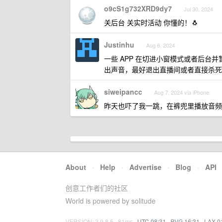
o9cS1g732XRD9dy7
Jul 30, 2024
关后台 关实时活动 你懂的！🐧
Justinhu
Aug 6, 2024
一些 APP 在切进小窗模式或者后台并
出声音，最好退出直播间或者直接杀死 A
siweipancc
Aug 7, 2024 via iPhone
昨天也吓了我一跳，在裤兜里播放音频
About
·
Help
·
Advertise
·
Blog
·
API
创意工作者们的社区
World is powered by solitude
VERSION: 3.9.8.5 · 81ms ·
UTC 08:31
·
PVG 16:31
·
LAX 0