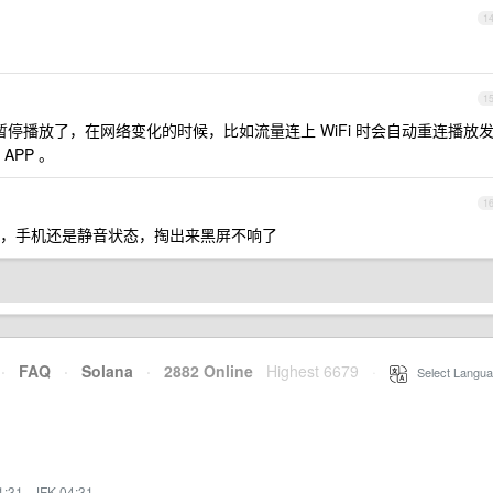
1
1
暂停播放了，在网络变化的时候，比如流量连上 WiFi 时会自动重连播放
PP 。
1
，手机还是静音状态，掏出来黑屏不响了
·
FAQ
·
Solana
·
2882 Online
Highest 6679
·
Select Langua
1:31
·
JFK 04:31