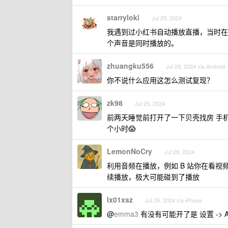
starryloki
Jul 29, 2024
我遇到过小红书自动播放直播，当时在
个声音是同时播放的。
zhuangku556
Jul 29, 2024 via Android
你不说什么应用这怎么测试复现？
zk98
Jul 29, 2024
前两天睡觉前打开了一下贝壳找房 手机还
个小时😱
LemonNoCry
Jul 29, 2024
利用音频在播放，例如 B 站你在看
续播放，极大可能碰到了播放
lx01xsz
Jul 29, 2024 via iPhone
@
emma3
有没有可能开了是 设置 -> App