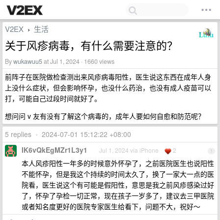
V2EX
生活
›
关于风疹病毒，有什么需要注意的？
By
wukawuu5
at Jul 1, 2024 · 1660 views
前阵子在医院做检查测出来风疹病毒阳性，医生说这东西在成年人身
上没什么症状，但会影响怀孕，也没什么药治，也没有成人疫苗可以
打，可能自己过段时间就好了。
想问问 v 友有没有了解这个病毒的，成年人要如何自愈和防范呢？
5 replies
•
2024-07-01 15:12:22 +08:00
IK6vQkEgMZr1L3y1
Jul 1, 2024 via iPhone
2
1
本人风疹阳性一年多的时候意外怀孕了，之前医院医生也说阳性
不能怀孕，但是我这个持续的时间太久了，换了一家大一点的医
院看，医生说这个有可能是假阳性，意思是我之前风疹感染过好
了，怀孕了孕检一切正常，现在孩子一岁多了，建议去三甲医院
或者知名度更好的医院专家医生给看下，问题不大，祝好～