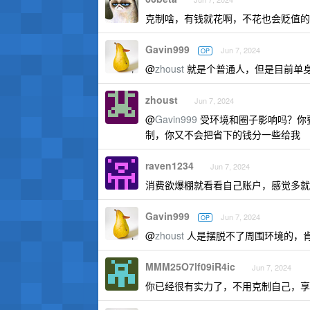
克制啥，有钱就花啊，不花也会贬值的
Gavin999
Jun 7, 2024
OP
@
zhoust
就是个普通人，但是目前单
zhoust
Jun 7, 2024
@
Gavin999
受环境和圈子影响吗？你
制，你又不会把省下的钱分一些给我
raven1234
Jun 7, 2024
消费欲爆棚就看看自己账户，感觉多就
Gavin999
Jun 7, 2024
OP
@
zhoust
人是摆脱不了周围环境的，
MMM25O7lf09iR4ic
Jun 7, 2024
你已经很有实力了，不用克制自己，享受