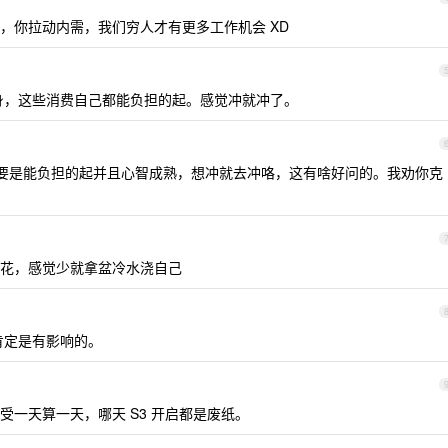
，你拉动内需，我们穷人才有更多工作机会 XD
身，这些消费自己都能负担的起。感觉冲就冲了。
要是能负担的起并且心智成熟，想冲就去冲咯，这有啥好问的。我劝你克
花，感觉少就拿盆冷水浇自己
肯定是有影响的。
一天算一天，哪天 S3 开启都是废纸。