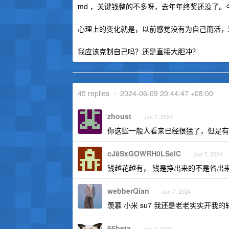
md ，关键钱整的不多呀，去年年终奖还没了。
心理上的变化就是，以前感觉没有为自己而活，
我应该克制自己吗？还是直接大胆冲？
45 replies
•
2024-06-09 20:44:47 +08:00
zhoust
Jun 7, 2024
你这些一般人看来已经很猛了，但是有
cJ8SxGOWRH0LSelC
Jun 7, 2024
钱越花越有， 钱是挣出来的不是省出
webberQian
Jun 7, 2024
羡慕 小米 su7 我还是老老实实开我的
66beta
Jun 7, 2024