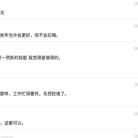
2
次
2
些年也许会更好，但不会后悔。
2
握一项新的技能 我觉得是值得的，
2
那样，工作忙得要死，东西贬值了。
2
，这都可以。
a Android
2