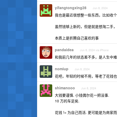
yifangtongxing28
Jun 8, 2024
我也是最近很想整一些东西，比如收个
虽然钱够上新的，但是就是想淘二手，
本质上是折腾自己喜欢的事
pandaidea
Jun 8, 2024 via iPhone
和我前几年的状态差不多，是人生中难
nomiup
Jun 8, 2024
花吧，年轻的时候不用，等老了花钱也
shimanooo
Jun 8, 2024
大钱要谨慎. 小钱偶尔花一把没事.
10 万的车足矣.
花钱 != 为自己而活. 更可能是为商家而