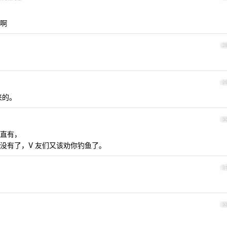
啊
2
2
来的。
3
直有，
没有了，V 友们又该劝你钓鱼了。
3
3