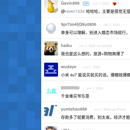
Gavin999
1
Jun 7, 2024
OP
@
raven1234
哈哈哈，主要是感觉无望
9pr7im4IjQ9u0806
Jun 7, 2024
单身可以理解，别进入婚恋市场就行，
haiku
Jun 7, 2024 via Android
我也是这么想的，旅游+购物爽爆了
wudaye
Jun 7, 2024
小米 su7 能说买就买的话，爆棚就爆
llllllllllllllii
Jun 7, 2024
千金难买爷乐意
yumizhao888
Jun 7, 2024 via iPhone
存款多了就要消费，别太省。经济才能