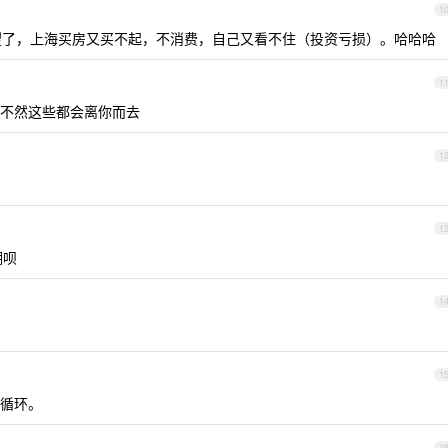
1
了，上海买房又买不起，不消费，自己又看不住（投资亏损）。哈哈哈
1
不然这些都会离你而去
1
1
棚呗
1
1
循环。
1