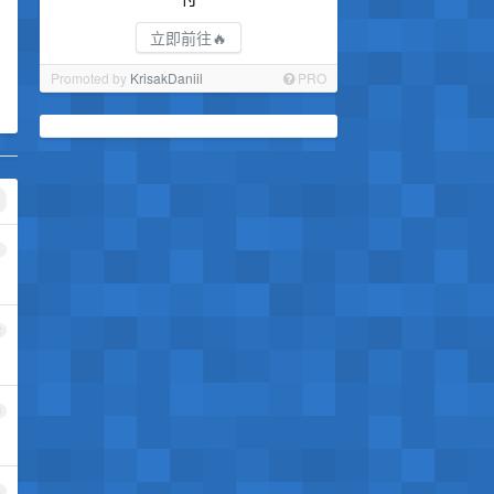
立即前往🔥
Promoted by
KrisakDaniil
PRO
1
2
3
4