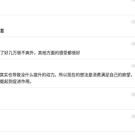
1
蓄
1
了好几万很不爽外，其他方面的感受都很好
1
其实也导致没什么提升的动力。所以现在的想法是消费满足自己的欲望，
能起到促进作用。
2
2