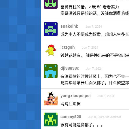
富哥有钱的话，v 我 50 看看实力
富哥没钱只是想的话，没钱你消费毛线
snakelhb
Jun 7, 2024
成为主人不要成为奴隶，想想人生多长
lctzgsh
Jun 7, 2024
钱越花越有， 钱是挣出来的不是省出
dji38838c
Jun 7, 2024
有消费欲的时候赶紧上，因为也不会一
随着年龄增长后面又佛了，什么欲望都
yangxiaopeipei
Jun 8, 2024
网购后退货
sammy520
Jun 8, 2024 via Android
很有可能是抑郁了。。。