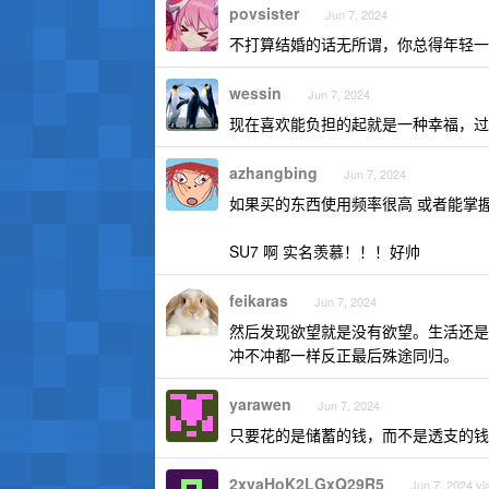
povsister
Jun 7, 2024
不打算结婚的话无所谓，你总得年轻一
wessin
Jun 7, 2024
现在喜欢能负担的起就是一种幸福，过
azhangbing
Jun 7, 2024
如果买的东西使用频率很高 或者能掌
SU7 啊 实名羡慕！！！好帅
feikaras
Jun 7, 2024
然后发现欲望就是没有欲望。生活还是
冲不冲都一样反正最后殊途同归。
yarawen
Jun 7, 2024
只要花的是储蓄的钱，而不是透支的钱
2xvaHoK2LGxQ29R5
Jun 7, 2024 vi