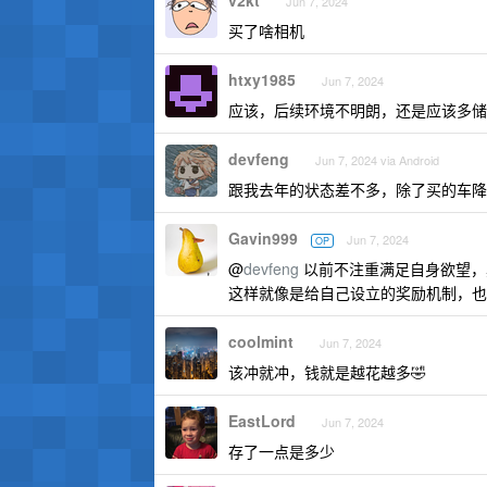
v2kt
Jun 7, 2024
买了啥相机
htxy1985
Jun 7, 2024
应该，后续环境不明朗，还是应该多储
devfeng
Jun 7, 2024 via Android
跟我去年的状态差不多，除了买的车降
Gavin999
Jun 7, 2024
OP
@
devfeng
以前不注重满足自身欲望，
这样就像是给自己设立的奖励机制，也
coolmint
Jun 7, 2024
该冲就冲，钱就是越花越多🤣
EastLord
Jun 7, 2024
存了一点是多少