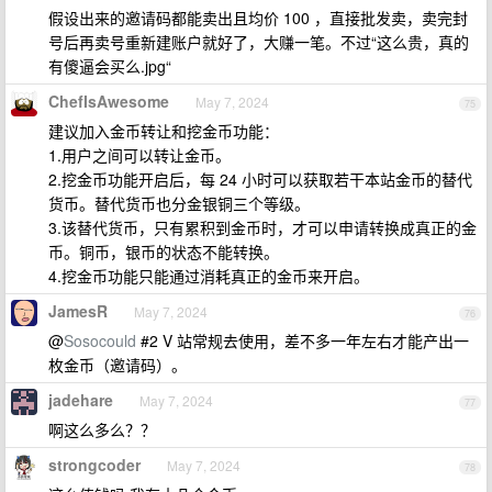
假设出来的邀请码都能卖出且均价 100 ，直接批发卖，卖完封
号后再卖号重新建账户就好了，大赚一笔。不过“这么贵，真的
有傻逼会买么.jpg“
ChefIsAwesome
May 7, 2024
75
建议加入金币转让和挖金币功能：
1.用户之间可以转让金币。
2.挖金币功能开启后，每 24 小时可以获取若干本站金币的替代
货币。替代货币也分金银铜三个等级。
3.该替代货币，只有累积到金币时，才可以申请转换成真正的金
币。铜币，银币的状态不能转换。
4.挖金币功能只能通过消耗真正的金币来开启。
JamesR
May 7, 2024
76
@
Sosocould
#2 V 站常规去使用，差不多一年左右才能产出一
枚金币（邀请码）。
jadehare
May 7, 2024
77
啊这么多么？？
strongcoder
May 7, 2024
78