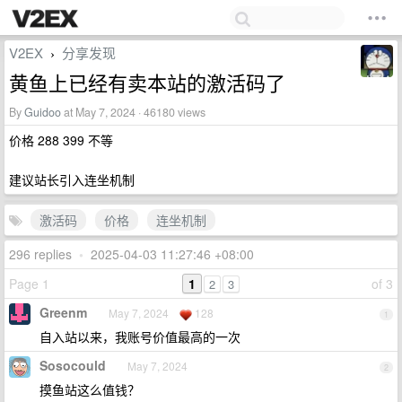
V2EX
分享发现
›
黄鱼上已经有卖本站的激活码了
By
Guidoo
at May 7, 2024 · 46180 views
价格 288 399 不等
建议站长引入连坐机制
激活码
价格
连坐机制
296 replies
•
2025-04-03 11:27:46 +08:00
Page 1
1
of 3
2
3
Greenm
May 7, 2024
128
1
自入站以来，我账号价值最高的一次
Sosocould
May 7, 2024
2
摸鱼站这么值钱？