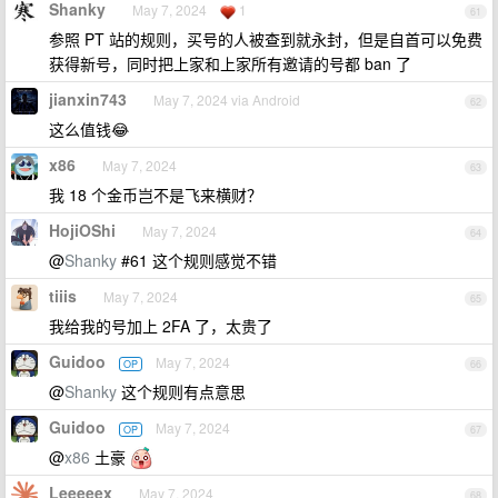
Shanky
May 7, 2024
1
61
参照 PT 站的规则，买号的人被查到就永封，但是自首可以免费
获得新号，同时把上家和上家所有邀请的号都 ban 了
jianxin743
May 7, 2024 via Android
62
这么值钱😂
x86
May 7, 2024
63
我 18 个金币岂不是飞来横财？
HojiOShi
May 7, 2024
64
@
Shanky
#61 这个规则感觉不错
tiiis
May 7, 2024
65
我给我的号加上 2FA 了，太贵了
Guidoo
May 7, 2024
OP
66
@
Shanky
这个规则有点意思
Guidoo
May 7, 2024
OP
67
@
x86
土豪
Leeeeex
May 7, 2024
68