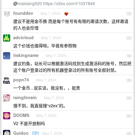
@
maixiang520
https://v2ex.com/t/1037849
founddev
May 7, 2024
1
16
建议不是用金币换 而是每个账号有有限的邀请次数，这样邀请
的人也会珍惜
adcicloud
May 7, 2024
17
这个价钱也值得呀。毕竟有参照物
itskingname
May 7, 2024
18
建议钓鱼，站长可以根据激活码找到生成激活码的账号，然后把
这个账户登录过的所有机器登录过的所有账号全部封禁。
popn74
May 7, 2024
19
一个金币...说实话，我没有，，挺贵
tsinglinrain
May 7, 2024
20
搜不到，我直接搜“v2ex”的。
DOOMS
May 7, 2024
21
V2 不是开放制吗
Guidoo
May 7, 2024
OP
22