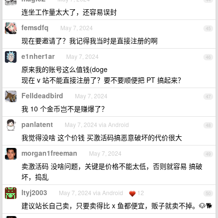
连坐工作量太大了，还容易误封
femsdfq
May 7, 2024
45
现在要邀请了？我记得我当时是直接注册的啊
e1nher1ar
May 7, 2024
46
原来我的账号这么值钱(doge
现在 v 站不能直接注册了？要不要顺便把 PT 搞起来？
Felldeadbird
May 7, 2024
47
我 10 个金币岂不是赚爆了？
panlatent
May 7, 2024 via Android
48
我觉得没啥 这个价钱 买激活码搞恶意破坏的代价很大
morgan1freeman
May 7, 2024
49
卖激活码 没啥问题，关键是价格不能太低，否则就容易 搞破
坏，捣乱
ltyj2003
May 7, 2024 via Android
12
50
建议站长自己卖，只要卖得比 x 鱼都便宜，贩子就卖不掉。🐶🐕