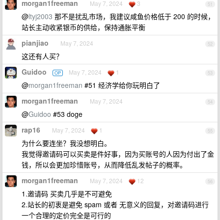
morgan1freeman
May 7, 2024
3
51
@
ltyj2003
那不是扰乱市场，我建议咸鱼价格低于 200 的时候，
站长主动收紧银币的供给，保持通胀平衡
pianjiao
May 7, 2024
52
这还有人买？
Guidoo
May 7, 2024
1
OP
53
@
morgan1freeman
#51 经济学给你玩明白了
morgan1freeman
May 7, 2024
54
@
Guidoo
#53 doge
rap16
May 7, 2024
1
55
为什么要连坐？我没想明白。
我觉得邀请码可以买卖是件好事，因为买账号的人因为付出了金
钱，所以会更加珍惜账号，从而降低乱发帖子的概率。
morgan1freeman
May 7, 2024
12
56
1.邀请码 买卖几乎是不可避免
2.站长的初衷是避免 spam 或者 无意义的回复，对邀请码进行
一个合理的定价完全是可行的