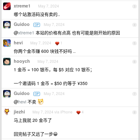
xtreme1
May 7, 2024
3
哪个站激活码没有卖的..
Guidoo
May 7, 2024
OP
4
@
xtreme1
本站的价格有点高 也有可能是刚开始的原因
hevi
May 7, 2024
1
5
你两个金币赚 600 块钱不好吗 ..
hooych
May 7, 2024
6
1 金币 = 100 银币，每 $5 对应 10 银币；
一个邀请码 1 金币 = $50 约等于 ¥350
Guidoo
May 7, 2024
OP
7
@
hevi
不卖
jiezhi
May 7, 2024 via iPhone
4
8
马上我就 20 金币了
回完帖子又远了一步😀