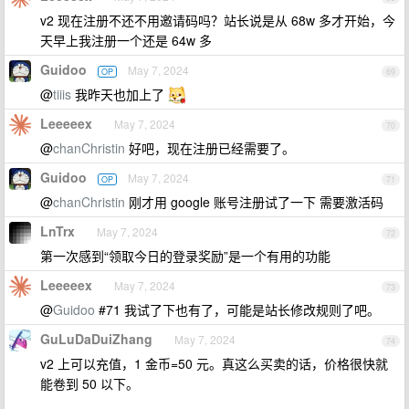
v2 现在注册不还不用邀请码吗？站长说是从 68w 多才开始，今
天早上我注册一个还是 64w 多
Guidoo
May 7, 2024
OP
69
@
tiiis
我昨天也加上了
Leeeeex
May 7, 2024
70
@
chanChristin
好吧，现在注册已经需要了。
Guidoo
May 7, 2024
OP
71
@
chanChristin
刚才用 google 账号注册试了一下 需要激活码
LnTrx
May 7, 2024
72
第一次感到“领取今日的登录奖励”是一个有用的功能
Leeeeex
May 7, 2024
73
@
Guidoo
#71 我试了下也有了，可能是站长修改规则了吧。
GuLuDaDuiZhang
May 7, 2024
74
v2 上可以充值，1 金币=50 元。真这么买卖的话，价格很快就
能卷到 50 以下。