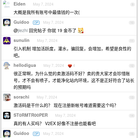
Eiden
May 7, 2024
9
大概是我所有账号中最值钱的一次(
Guidoo
May 7, 2024
OP
10
@
jiezhi
回完帖子 你就 19 金币了
sunulin
May 7, 2024
11
引入机制 增加活跃度，灌水，骗回复，会增加，希望是良性的
吧。
hellodigua
May 7, 2024
4
12
很正常啊，为什么觉的卖激活码不好？卖的贵大家才会珍惜账
号，才不会有喷子，才能净化站内环境，这不是正好符合了站长
的预期吗
sorachi
May 7, 2024
13
激活码是干什么的？ 现在注册新帐号难道需要这个吗？
ST0RMTR00PER
May 7, 2024
14
真的有人买吗？ V2EX 好像不注册也能看吧
Guidoo
May 7, 2024
OP
15