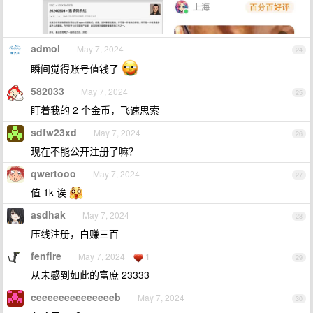
admol
May 7, 2024
24
瞬间觉得账号值钱了
582033
May 7, 2024
25
盯着我的 2 个金币，飞速思索
sdfw23xd
May 7, 2024
26
现在不能公开注册了嘛？
qwertooo
May 7, 2024
27
值 1k 诶
asdhak
May 7, 2024
28
压线注册，白赚三百
fenfire
May 7, 2024
1
29
从未感到如此的富庶 23333
ceeeeeeeeeeeeeeb
May 7, 2024
30