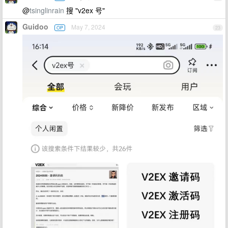
@
tsinglinrain
搜 "v2ex 号"
Guidoo
May 7, 2024
OP
23