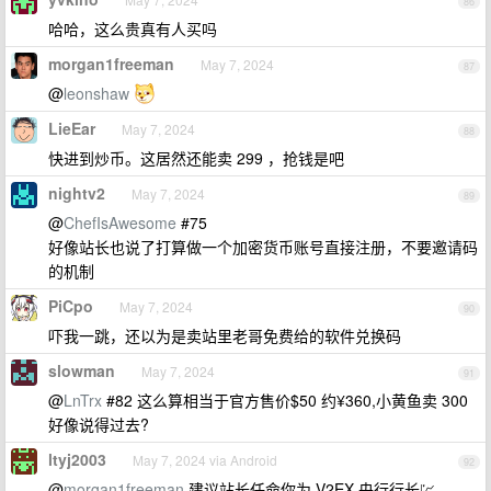
86
哈哈，这么贵真有人买吗
morgan1freeman
May 7, 2024
87
@
leonshaw
LieEar
May 7, 2024
88
快进到炒币。这居然还能卖 299 ，抢钱是吧
nightv2
May 7, 2024
89
@
ChefIsAwesome
#75
好像站长也说了打算做一个加密货币账号直接注册，不要邀请码
的机制
PiCpo
May 7, 2024
90
吓我一跳，还以为是卖站里老哥免费给的软件兑换码
slowman
May 7, 2024
91
@
LnTrx
#82 这么算相当于官方售价$50 约¥360,小黄鱼卖 300
好像说得过去?
ltyj2003
May 7, 2024 via Android
92
@
morgan1freeman
建议站长任命你为 V2EX 央行行长💹