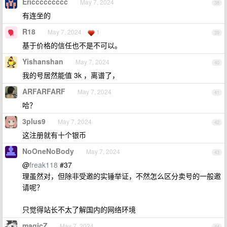
Ericcccccccc
May 7, 2024
38
有连坐的
R18
May 7, 2024
1
39
基于价格的信任也不是不可以。
Yishanshan
May 7, 2024
40
我的号居然能值 3k ，离谱了，
ARFARFARF
May 7, 2024
41
哈？
3plus9
May 7, 2024
42
这注册就有十个银币
NoOneNoBody
May 7, 2024
43
@
freak118
#37
理虽然对，但除非受邀的实锤举证，不然怎么区分卖号的一般邀
请呢？
只觉得站长不太了解国内的网络环境
magicZ
May 7, 2024
44