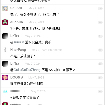
这么值钱吗 我有十几个金币
ShundL
May 7, 2024
79
完了，好久不签到了，感觉亏麻了
duohub
May 7, 2024
80
?不是开放注册了吗。我也是刚注册
LnTrx
May 7, 2024
81
@
sunulin
灌水只会减少货币
HiterPang
May 7, 2024 via Android
82
不是开放注册了？
LnTrx
May 7, 2024
83
@
GuLuDaDuiZhang
不是 $5 对应 10 银币么
DOOMS
May 7, 2024
84
确实应该改为连坐制度
llllllllllllllii
May 7, 2024
85
v 站知名度又提高了
yvkino
May 7, 2024