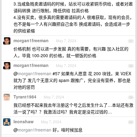
3.当咸鱼贱卖邀请码的时候，站长可以收紧铜币供给，或者对邀
请码转换 进行限制，降低供给 拉高价格
4.没有买卖，很多真的需要邀请码的人 很难获取，现有的会员，
也不是每一个人有兴趣把自己金币 换成邀请码，会造成进一步
的供给紧缩
morgan1freeman
May 7, 2024
57
价格机制 也可以进一步发掘 真的有需要，有兴趣 加入社区的
人，毕竟 100-200 的价格，就一顿饭的价格
morgan1freeman
May 7, 2024
58
@
morgan1freeman
#57 如果有人愿意 花 200 块钱，来 V2EX
就为了 发几个无意义的 spam 跟推广，完全没有营养，那也是
对他的惩罚
Tyrant1984
May 7, 2024
59
我已经想不起来我去年注册这个号之后发生什么了…本站还有激
活一说了吗？？我激活过吗？我肯定是没花过钱的…
leonshaw
May 7, 2024
60
@
morgan1freeman
好，啥时候加息