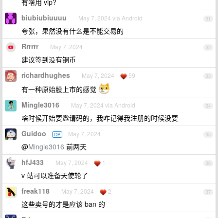
有啥用 vip?
biubiubiuuuu
May 7, 2024 via Android
31
夸张，果然没有什么是不能交易的
Rrrrrr
May 7, 2024
32
建议签到没有铜币
richardhughes
May 7, 2024
59
33
有一种原始股上市的感觉
Mingle3016
May 7, 2024 via Android
34
啥时候开始要邀请码的，我咋记得我注册的时候没要
Guidoo
May 7, 2024
OP
35
@
Mingle3016
前两天
hfJ433
May 7, 2024
1
36
v 站可以准备天使轮了
freak118
May 7, 2024
2
37
这些卖号的才是应该 ban 的