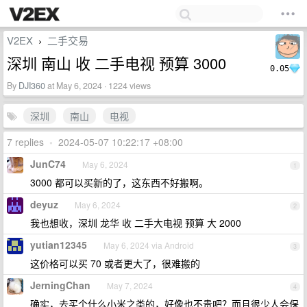
V2EX
二手交易
›
深圳 南山 收 二手电视 预算 3000
0.05
By
DJI360
at May 6, 2024 · 1224 views
深圳
南山
电视
7 replies
•
2024-05-07 10:22:17 +08:00
JunC74
May 6, 2024
1
3000 都可以买新的了，这东西不好搬啊。
deyuz
May 6, 2024
2
我也想收，深圳 龙华 收 二手大电视 预算 大 2000
yutian12345
May 6, 2024 via Android
3
这价格可以买 70 或者更大了，很难搬的
JerningChan
May 7, 2024
4
确实，去买个什么小米之类的，好像也不贵吧？而且很少人会保