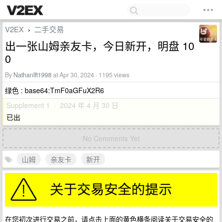
V2EX
二手交易
›
出一张山姆亲友卡，今日新开，明盘 10
0
By
NathanIft1998
at Apr 30, 2024 · 1195 views
绿色 : base64:TmF0aGFuX2R6
Supplement 1 · 2024 年 4 月 30 日
已出
No Comments Yet
山姆
亲友卡
新开
在您初次进行交易之前，请点击上面的黄色横条阅读关于交易安全的