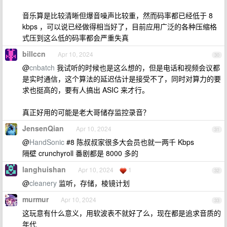
音乐算是比较清晰但爆音噪声比较重，然而码率都已经低于 8
kbps ，可以说已经做得相当好了，目前应用广泛的各种压缩格
式压到这么低的码率都会严重失真
billccn
Apr 10, 2024
30
@
cnbatch
我试听的时候也是这么想的，但是电话和视频会议都
是实时通信，这个算法的延迟估计是接受不了，同时对算力的要
求也挺高的，要有人搞出 ASIC 来才行。
真正好用的可能是老大哥储存监控录音？
JensenQian
Apr 10, 2024
31
@
HandSonic
#8 陈叔叔家很多大会员也就一两千 Kbps
隔壁 crunchyroll 番剧都是 8000 多的
langhuishan
Apr 10, 2024
1
32
@
cleanery
监听，存储，棱镜计划
murmur
Apr 10, 2024
33
这玩意有什么意义，用软波表不就好了么，现在都是追求音质的
年代