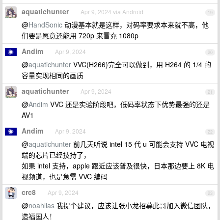
aquatichunter
Apr 9, 2024 via Android
19
@
HandSonic
动漫基本就是这样，对码率要求本来就不高，他
们要是愿意还能用 720p 来冒充 1080p
Andim
Apr 9, 2024
20
@
aquatichunter
VVC(H266)完全可以做到，用 H264 的 1/4 的
容量实现相同的画质
aquatichunter
Apr 9, 2024
21
@
Andim
VVC 还是实验阶段吧，低码率状态下优势最强的还是
AV1
Andim
Apr 9, 2024
22
@
aquatichunter
前几天听说 intel 15 代 u 可能会支持 VVC 电视
端的芯片已经技持了，
如果 intel 支持，apple 跟近应该普及很快，日本那边要上 8K 电
视频道，也是急需 VVC 编码
crc8
Apr 9, 2024
23
@
noahlias
我提个建议，应该让张小龙招募此哥加入微信团队，
造福国人！