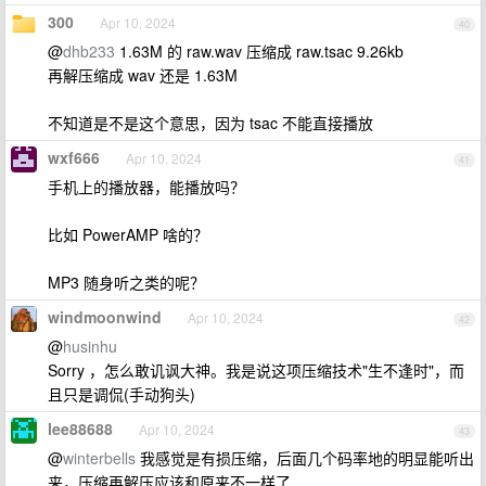
300
Apr 10, 2024
40
@
dhb233
1.63M 的 raw.wav 压缩成 raw.tsac 9.26kb
再解压缩成 wav 还是 1.63M
不知道是不是这个意思，因为 tsac 不能直接播放
wxf666
Apr 10, 2024
41
手机上的播放器，能播放吗？
比如 PowerAMP 啥的？
MP3 随身听之类的呢？
windmoonwind
Apr 10, 2024
42
@
husinhu
Sorry ，怎么敢讥讽大神。我是说这项压缩技术"生不逢时"，而
且只是调侃(手动狗头)
lee88688
Apr 10, 2024
43
@
winterbells
我感觉是有损压缩，后面几个码率地的明显能听出
来，压缩再解压应该和原来不一样了