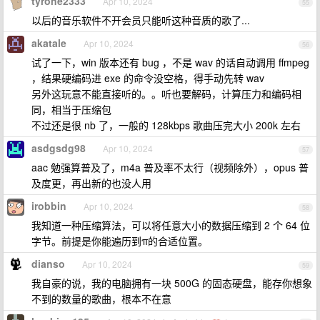
tyrone2333
Apr 10, 2024
55
以后的音乐软件不开会员只能听这种音质的歌了...
akatale
Apr 10, 2024
56
试了一下，win 版本还有 bug ，不是 wav 的话自动调用 ffmpeg
，结果硬编码进 exe 的命令没空格，得手动先转 wav
另外这玩意不能直接听的。。听也要解码，计算压力和编码相
同，相当于压缩包
不过还是很 nb 了，一般的 128kbps 歌曲压完大小 200k 左右
asdgsdg98
Apr 10, 2024
57
aac 勉强算普及了，m4a 普及率不太行（视频除外），opus 普
及度更，再出新的也没人用
irobbin
Apr 10, 2024
58
我知道一种压缩算法，可以将任意大小的数据压缩到 2 个 64 位
字节。前提是你能遍历到π的合适位置。
dianso
Apr 10, 2024
59
我自豪的说，我的电脑拥有一块 500G 的固态硬盘，能存你想象
不到的数量的歌曲，根本不在意