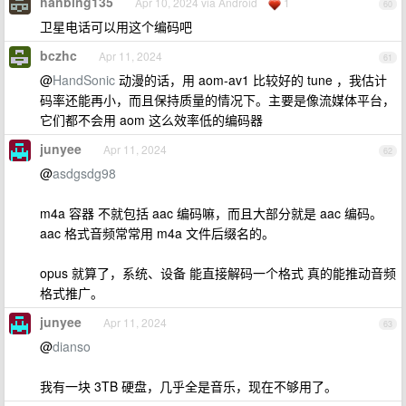
hanbing135
Apr 10, 2024 via Android
1
60
卫星电话可以用这个编码吧
bczhc
Apr 11, 2024
61
@
HandSonic
动漫的话，用 aom-av1 比较好的 tune ，我估计
码率还能再小，而且保持质量的情况下。主要是像流媒体平台，
它们都不会用 aom 这么效率低的编码器
junyee
Apr 11, 2024
62
@
asdgsdg98
m4a 容器 不就包括 aac 编码嘛，而且大部分就是 aac 编码。
aac 格式音频常常用 m4a 文件后缀名的。
opus 就算了，系统、设备 能直接解码一个格式 真的能推动音频
格式推广。
junyee
Apr 11, 2024
63
@
dianso
我有一块 3TB 硬盘，几乎全是音乐，现在不够用了。