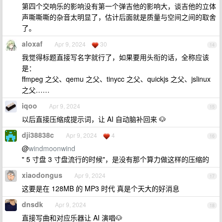
第四个交响乐的影响没有第一个弹吉他的影响大，谈吉他的立体
声嘶嘶嘶的杂音太明显了，估计后面就是质量与空间之间的取舍
了。
aloxaf
Apr 9, 2024
30
14
我觉得标题直接写名字就行了，如果要用头衔的话，全称应该
是：
ffmpeg 之父、qemu 之父、tinycc 之父、quickjs 之父、jslinux
之父……
iqoo
Apr 9, 2024
15
以后直接压缩成提示词，让 AI 自动脑补回来 🐶
dji38838c
Apr 9, 2024
4
16
@
windmoonwind
" 5 寸盘 3 寸盘流行的时候"，是没有那个算力做这样的压缩的
xiaodongus
Apr 9, 2024
17
这要是在 128MB 的 MP3 时代 真是个天大的好消息
dnsdk
Apr 9, 2024
18
直接写曲和对应乐器让 AI 演唱🐶