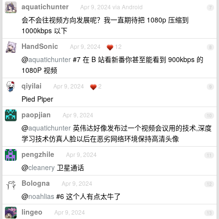
aquatichunter
Apr 9, 2024 via Android
7
会不会往视频方向发展呢？我一直期待把 1080p 压缩到
1000kbps 以下
HandSonic
Apr 9, 2024
12
8
@
aquatichunter
#7 在 B 站看新番你甚至能看到 900kbps 的
1080P 视频
qiyilai
Apr 9, 2024
2
9
Pied Piper
paopjian
Apr 9, 2024
10
@
aquatichunter
英伟达好像发布过一个视频会议用的技术,深度
学习技术仿真人脸以后在恶劣网络环境保持高清头像
pengzhile
Apr 9, 2024
11
@
cleanery
卫星通话
Bologna
Apr 9, 2024
12
@
noahlias
#6 这个人有点太牛了
lingeo
Apr 9, 2024
13