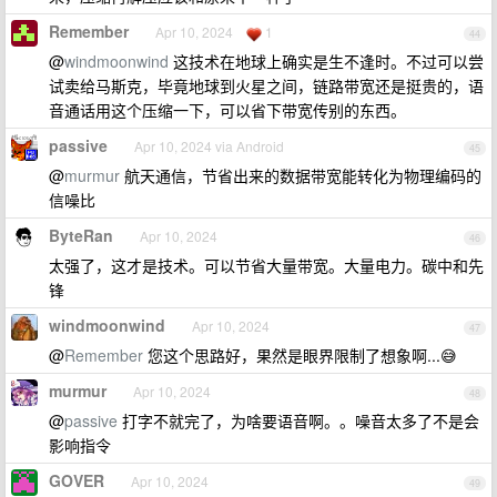
Remember
Apr 10, 2024
1
44
@
windmoonwind
这技术在地球上确实是生不逢时。不过可以尝
试卖给马斯克，毕竟地球到火星之间，链路带宽还是挺贵的，语
音通话用这个压缩一下，可以省下带宽传别的东西。
passive
Apr 10, 2024 via Android
45
@
murmur
航天通信，节省出来的数据带宽能转化为物理编码的
信噪比
ByteRan
Apr 10, 2024
46
太强了，这才是技术。可以节省大量带宽。大量电力。碳中和先
锋
windmoonwind
Apr 10, 2024
47
@
Remember
您这个思路好，果然是眼界限制了想象啊...😅
murmur
Apr 10, 2024
48
@
passive
打字不就完了，为啥要语音啊。。噪音太多了不是会
影响指令
GOVER
Apr 10, 2024
49