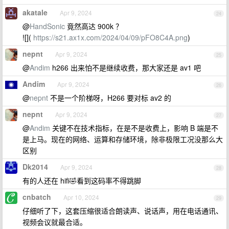
akatale
Apr 9, 2024
24
@
HandSonic
竟然高达 900k ？
![](
https://s21.ax1x.com/2024/04/09/pFO8C4A.png
)
nepnt
Apr 9, 2024
25
@
Andim
h266 出来怕不是继续收费，那大家还是 av1 吧
Andim
Apr 9, 2024
26
@
nepnt
不是一个阶梯呀，H266 要对标 av2 的
nepnt
Apr 9, 2024
27
@
Andim
关键不在技术指标，在是不是收费上，影响 B 端是不
是上马。现在的网络、运算和存储环境，除非极限工况没那么大
区别
Dk2014
Apr 9, 2024
28
有的人还在 hifi🤣看到这码率不得跳脚
cnbatch
Apr 10, 2024
29
仔细听了下，这套压缩很适合朗读声、说话声，用在电话通讯、
视频会议就最合适。