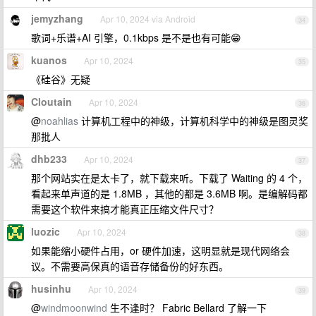
jemyzhang
Apr 10, 2024 via Android
34
歌词+乐谱+AI 引擎，0.1kbps 是不是也有可能😁
kuanos
Apr 10, 2024
35
《硅谷》无疑
Cloutain
Apr 10, 2024
36
@
noahlias
计算机工程中的神级，计算机科学中的神级是图灵奖
那批人
dhb233
Apr 10, 2024
37
那个网站实在是太卡了，就下载来听。下载了 Waiting 的 4 个，
看起来单声道的是 1.8MB ，其他的都是 3.6MB 啊。是编解码都
需要这个软件来搞才能真正压缩文件尺寸？
luozic
Apr 10, 2024
38
如果能缩小硬件占用，or 硬件加速，这明显就是现代网络会
议。不需要高保真的语音存储备份的好东西。
husinhu
Apr 10, 2024
39
@
windmoonwind
生不逢时？ Fabric Bellard 了解一下