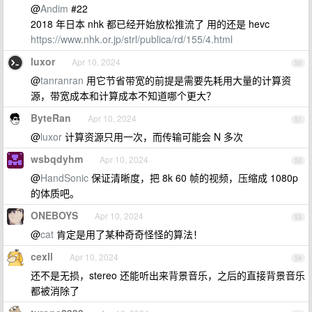
@
Andim
#22
2018 年日本 nhk 都已经开始放松推流了 用的还是 hevc
https://www.nhk.or.jp/strl/publica/rd/155/4.html
luxor
Apr 10, 2024
50
@
tanranran
用它节省带宽的前提是需要先耗用大量的计算资
源，带宽成本和计算成本不知道哪个更大？
ByteRan
Apr 10, 2024
51
@
luxor
计算资源只用一次，而传输可能会 N 多次
wsbqdyhm
Apr 10, 2024
52
@
HandSonic
保证清晰度，把 8k 60 帧的视频，压缩成 1080p
的体质吧。
ONEBOYS
Apr 10, 2024
53
@
cat
肯定是用了某种奇奇怪怪的算法！
cexll
Apr 10, 2024
54
还不是无损，stereo 还能听出来背景音乐，之后的直接背景音乐
都被消除了