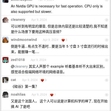
An Nvidia GPU is necessary for fast operation. CPU only is
also supported but slower.
cleanery
Apr 9, 2024
2
可以听到有明显的爆音, 但是总体内容还是比较清楚的,我不知道
是什么场景下要用这种高压音频?
windmoonwind
Apr 9, 2024
6
3
倒是牛逼...有点生不逢时...要是当年 5 寸盘 3 寸盘流行的时候出
来，能狠赚一笔....
zed1018
Apr 9, 2024
4
@
cleanery
其实人声那个 example 听着基本听不大出来区别，
感觉适合极端网络环境的网络语音。
cat
Apr 9, 2024
9
5
《硅谷》第一集？
noahlias
Apr 9, 2024
1
6
又是这个法国人， 这个人可以说是计算机科学的神了, 现在开始
搞 AI 了是吧