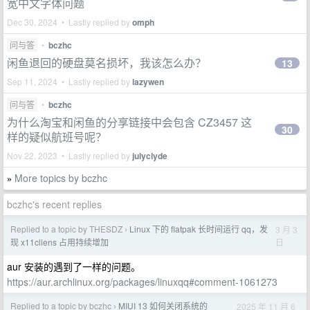
宽中文字体问题
Dec 30, 2024 • Lastly replied by
omph
问与答
•
bczhc
闲鱼退回的硬盘莫名损坏，我该怎么办？
13
Sep 11, 2024 • Lastly replied by
lazywen
问与答
•
bczhc
为什么淘宝和闲鱼的分享链接中会包含 CZ3457 这
30
样的疑似航班号呢？
Nov 22, 2023 • Lastly replied by
julyclyde
More topics by bczhc
»
bczhc's recent replies
Replied to a topic by THESDZ
Linux 下的 flatpak 长时间运行 qq，发
3 月 3
›
日
现 x11cliens 占用持续增加
aur 安装的遇到了一样的问题。
https://aur.archlinux.org/packages/linuxqq#comment-1061273
Replied to a topic by bczhc
MIUI 13 如何关闭系统的
2025 年 11 月 6
›