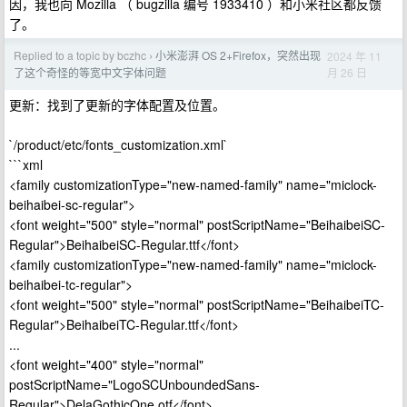
因，我也向 Mozilla （ bugzilla 编号 1933410 ）和小米社区都反馈
了。
Replied to a topic by bczhc
小米澎湃 OS 2+Firefox，突然出现
2024 年 11
›
月 26 日
了这个奇怪的等宽中文字体问题
更新：找到了更新的字体配置及位置。
`/product/etc/fonts_customization.xml`
```xml
<family customizationType="new-named-family" name="miclock-
beihaibei-sc-regular">
<font weight="500" style="normal" postScriptName="BeihaibeiSC-
Regular">BeihaibeiSC-Regular.ttf</font>
<family customizationType="new-named-family" name="miclock-
beihaibei-tc-regular">
<font weight="500" style="normal" postScriptName="BeihaibeiTC-
Regular">BeihaibeiTC-Regular.ttf</font>
...
<font weight="400" style="normal"
postScriptName="LogoSCUnboundedSans-
Regular">DelaGothicOne.otf</font>