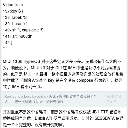
Virtual.kcm
137:key S {
138- label: 'S'
139- base: 's'
140- shift, capslock: 'S'
141- alt: '\u00df'
142-}
```
MIUI 13 和 HyperOS 对于这些定义大差不差。没看出有什么大的不
妥。顺便说下，MIUI 13 对于 Ctrl 在 IME 中也是获取不到后续按键
的。似乎是 MIUI 13 直接一整个把至少这俩修饰键的处理全放在系统
中拦截了（哪怕 Alt+某个 key 是完全没有 compose 行为的），就导
致了 IME 看不到一点。
Replied to a topic by bczhc
火狐字段中的省略号给我踩了个
2025 年 6
›
月 4 日
坑……记一次访问 B 站 API 的神奇操作
其实重点不是这个省略号，而是这个省略号仅仅被 JB HTTP 错误地
替换成问号之后，Bilibili API 反而调用成功。此时的 SESSDATA 依然
是一个不完整的、没有展开完的值。