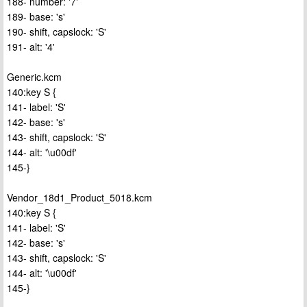
188- number: '7'
189- base: 's'
190- shift, capslock: 'S'
191- alt: '4'
Generic.kcm
140:key S {
141- label: 'S'
142- base: 's'
143- shift, capslock: 'S'
144- alt: '\u00df'
145-}
Vendor_18d1_Product_5018.kcm
140:key S {
141- label: 'S'
142- base: 's'
143- shift, capslock: 'S'
144- alt: '\u00df'
145-}