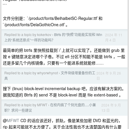
```
文件分别是：`/product/fonts/BeihaibeiSC-Regular.ttf`和
`/product/fonts/DelaGothicOne.otf`。
Replied to a topic by kokerkov
Btrfs 的“快照”功能能实现和 Win
2024 年 11
›
月 4 日
上的“系统还原点”一样的功能吗？
最简单的把 btrfs 里快照挂载到`/`上就可以实现了。还能做到 grub 里
按 e 键随意决定进哪个子卷。不过 efi 分区不知能不能是 btrfs ，一般
还是多留几个内核镜像，只要有一个能进系统就能修……
Replied to a topic by whyorwhynot
文件块级增量备份的工
2024 年 9 月 26
›
日
具
搜下 (linux) block-level incremental backup 吧，应该有解决方案的。
据我知道的 Btrfs 的 send 不是 block-level 而是 file extent-based 。
Replied to a topic by MFWT
在校内搞了个刻光盘的.....小兼
2024 年 9 月
›
13 日
职？求问一些建议
@
MFWT
CD 的话应该还好，抓轨，像是某些加密 DVD 和蓝光的，
rip 起来可能就不太方便了。关于合法性我也不太清楚国内有什么要