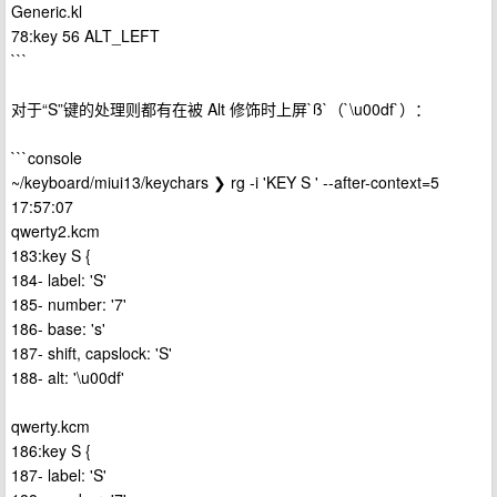
Generic.kl
78:key 56 ALT_LEFT
```
对于“S”键的处理则都有在被 Alt 修饰时上屏`ß`（`\u00df`）：
```console
~/keyboard/miui13/keychars ❯ rg -i 'KEY S ' --after-context=5
17:57:07
qwerty2.kcm
183:key S {
184- label: 'S'
185- number: '7'
186- base: 's'
187- shift, capslock: 'S'
188- alt: '\u00df'
qwerty.kcm
186:key S {
187- label: 'S'