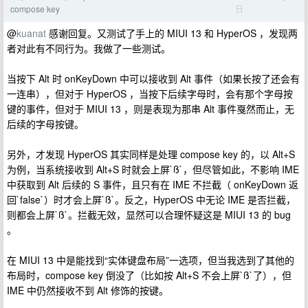
日
compose key
@
kuanat
感谢回复。又测试了手上的 MIUI 13 和 HyperOS ，发现两
者对此有不同行为。我做了一些测试。
当按下 Alt 时 onKeyDown 中可以接收到 Alt 事件（如果长按了还会有
一连串），但对于 HyperOS ，当按下后续字母时，会有那个字母按
键的事件，但对于 MIUI 13 ，则是表现为那串 Alt 事件戛然而止，无
后续的字母按键。
另外，才发现 HyperOS 其实同样是处理 compose key 的，以 Alt+S
为例，当系统接收到 Alt+S 时就会上屏`ß`，但尽管如此，不影响 IME
中获取到 Alt 后续的 S 事件，且只有在 IME 不拦截（ onKeyDown 返
回`false`）时才会上屏`ß`。反之，HyperOS 中无论 IME 是否拦截，
则都会上屏`ß`。拦截无效，显然可以合理怀疑这是 MIUI 13 的 bug
。
在 MIUI 13 中是能找到“实体键盘布局”一选项，但当我选到了其他的
布局时，compose key 倒没了（比如按 Alt+S 不会上屏`ß`了），但
IME 中仍然接收不到 Alt 修饰的按键。