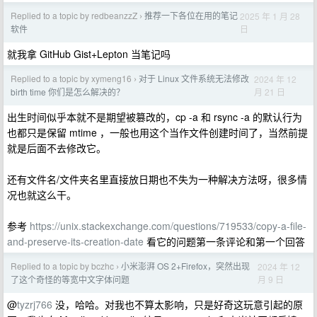
Replied to a topic by redbeanzzZ
推荐一下各位在用的笔记
2025 年 1 月 28
›
日
软件
就我拿 GitHub Gist+Lepton 当笔记吗
Replied to a topic by xymeng16
对于 Linux 文件系统无法修改
2024 年 12
›
月 21 日
birth time 你们是怎么解决的？
出生时间似乎本就不是期望被篡改的，cp -a 和 rsync -a 的默认行为
也都只是保留 mtime ，一般也用这个当作文件创建时间了，当然前提
就是后面不去修改它。
还有文件名/文件夹名里直接放日期也不失为一种解决方法呀，很多情
况也就这么干。
参考
https://unix.stackexchange.com/questions/719533/copy-a-file-
and-preserve-its-creation-date
看它的问题第一条评论和第一个回答
Replied to a topic by bczhc
小米澎湃 OS 2+Firefox，突然出现
2024 年 12
›
月 9 日
了这个奇怪的等宽中文字体问题
@
tyzrj766
没，哈哈。对我也不算太影响，只是好奇这玩意引起的原