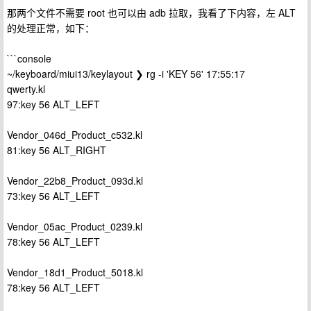
那两个文件不需要 root 也可以由 adb 拉取，我看了下内容，左 ALT
的处理正常，如下：
```console
~/keyboard/miui13/keylayout ❯ rg -i 'KEY 56' 17:55:17
qwerty.kl
97:key 56 ALT_LEFT
Vendor_046d_Product_c532.kl
81:key 56 ALT_RIGHT
Vendor_22b8_Product_093d.kl
73:key 56 ALT_LEFT
Vendor_05ac_Product_0239.kl
78:key 56 ALT_LEFT
Vendor_18d1_Product_5018.kl
78:key 56 ALT_LEFT