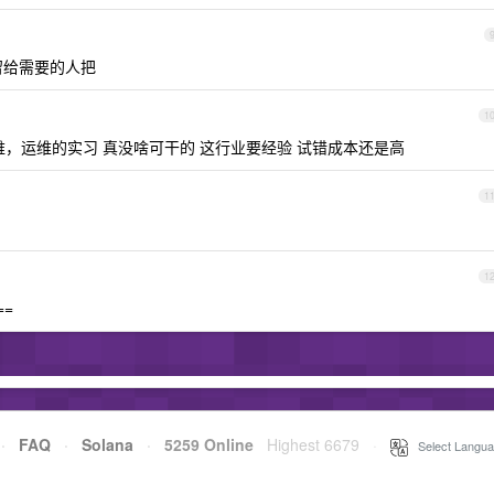
留给需要的人把
1
，运维的实习 真没啥可干的 这行业要经验 试错成本还是高
1
1
==
·
FAQ
·
Solana
·
5259 Online
Highest 6679
·
Select Langua