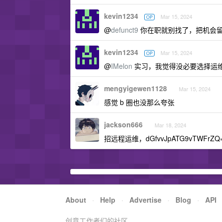
kevin1234
Mar 15, 2024
OP
@
defunct9
你在职就别找了，把机会
kevin1234
Mar 15, 2024
OP
@
IMelon
实习，我觉得没必要选择运维
mengyigewen1128
Mar 15, 2024
感觉 b 圈也没那么夸张
jackson666
Mar 18, 2024
招远程运维，dGfvvJpATG9vTWFrZQ
About
·
Help
·
Advertise
·
Blog
·
API
创意工作者们的社区