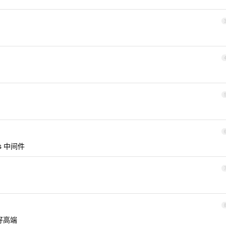
s 中间件
好高端