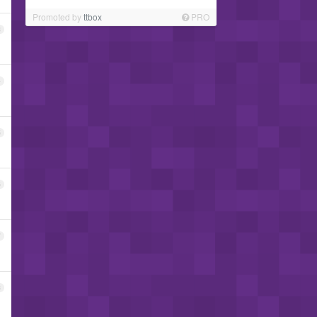
Promoted by
ttbox
PRO
3
4
5
6
7
8