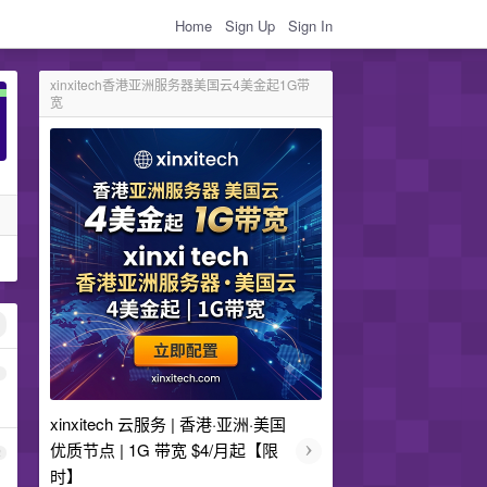
Home
Sign Up
Sign In
xinxitech香港亚洲服务器美国云4美金起1G带
宽
1
xinxitech 云服务 | 香港·亚洲·美国
›
优质节点 | 1G 带宽 $4/月起【限
2
时】