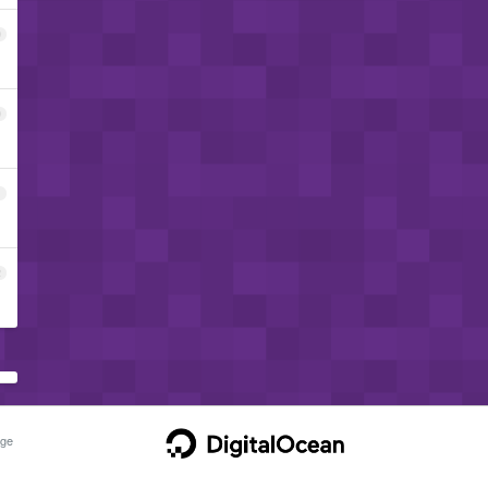
9
0
1
2
ge