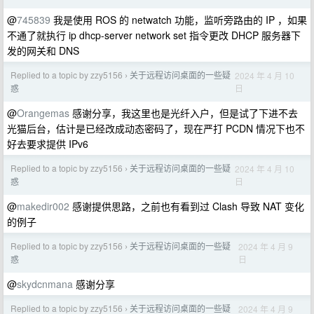
@
745839
我是使用 ROS 的 netwatch 功能，监听旁路由的 IP ，如果
不通了就执行 ip dhcp-server network set 指令更改 DHCP 服务器下
发的网关和 DNS
Replied to a topic by zzy5156
关于远程访问桌面的一些疑
2024 年 4 月 10
›
日
惑
@
Orangemas
感谢分享，我这里也是光纤入户，但是试了下进不去
光猫后台，估计是已经改成动态密码了，现在严打 PCDN 情况下也不
好去要求提供 IPv6
Replied to a topic by zzy5156
关于远程访问桌面的一些疑
2024 年 4 月 10
›
日
惑
@
makedir002
感谢提供思路，之前也有看到过 Clash 导致 NAT 变化
的例子
Replied to a topic by zzy5156
关于远程访问桌面的一些疑
2024 年 4 月 9
›
日
惑
@
skydcnmana
感谢分享
Replied to a topic by zzy5156
关于远程访问桌面的一些疑
2024 年 4 月 9
›