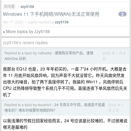
问与答
•
zzy5156
Windows 11 下手机网络(WWAN)无法正常使用
2
Apr 17, 2023 • Lastly replied by
zzy5156
More topics by zzy5156
»
zzy5156's recent replies
Replied to a topic by nathadai
谨慎购买零刻产品，谨慎
2025 年 1 月 8
›
日
AllInOne 玩机
我那台 EQ12 也是，23 年年初买的，一直 7*24 小时开机。大概是去
年 11 月底开始风扇异响，因为声音不大就没管它。昨天风扇突然发
出很大的噪音，拍了两下直接停转了。我装的 Win11 ，风扇停转后
CPU 过热降频导致整个系统几乎不可用。直接连夜下单风扇然后先关
机了
Replied to a topic by doushini
24 号周五中午回，高速是不是最
2025 年 1
›
月 3 日
堵车的？堵车时候要听地图的吗？
以我浅薄的节假日回家经验而言，24 号应该是比较堵的，不过很难说
哪天是最堵的