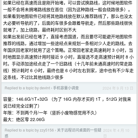
如果已经在高速而且是刚开始堵，可以尝试换路线，这时候地图软件
一般不会将未拥堵路线放在首位（因为这种路线一般会绕路很多）。
如果看到地图软件已经将其他路线放在默认推荐路线了，那么也没太
大必要听导航的了，后面的车很多会跟着导航走，然后那些路线很快
就堵了，加上绕路，最终耗时区别不大
如果出发前已经在堵了，直接考虑国道，而且要尽可能避开地图软件
推荐的线路，通过增加一些途经点来规划一条相对少人走的路线。去
年国庆回老家时就用了这个策略。正常回老家走高速耗时 3 小时，当
时地图显示高速预计用时接近 9 小时，直接选不走高速预计耗时 8 小
时。手动添加途经点走了一个旧路线（十几年前未通高速时的常走路
线）预计耗时 6 小时，最终也是 6 小时左右到家，途中也有不少车走
这条线，不过比其他线路少很多
Replied to a topic by devlnt
手机容量小调查
2024 年 9 月 13 日
›
容量：146.6G/1T+32G （为了 16G 内存才买的 1T ，512G 对我来
说已经完全过剩了）
年限：不到两个月/一年（竖折小废物感觉用不久）
最大：绝区零 22.06G
Replied to a topic by zzy5156
关于远程访问桌面的一些疑
2024 年 4 月 10
›
日
惑