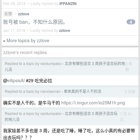
Feb 28, 2018 • Lastly replied by
IPPANZIN
反馈
•
zzlove
账号被 ban，不知什么原因。
4
Jan 17, 2018 • Lastly replied by
zzlove
More topics by zzlove
»
zzlove's recent replies
Replied to a topic by vardumpabc
北京有哪些适合 3 周孩子适合玩的地
2 天
›
前
儿没
@
ellipsisAI
#29 吃完必拉
Replied to a topic by nanxiaonan
单休真的不是人干的活
5 天前
›
确实不是人干的，是牛马干的
https://i.imgur.com/io2SM1h.png
Replied to a topic by vardumpabc
北京有哪些适合 3 周孩子适合玩
7 月 31
›
日
的地儿没
我家娃差不多也是 3 周，还是吃了睡，睡了吃，这么小真的有必要带
出去玩吗？？？