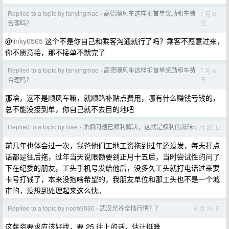
Replied to a topic by fanyingmao
高德顺风车这样扣首单奖励和车费
7 月 8
›
日
合理吗？
@
linky6565
这个不是你自己和乘客沟通就行了吗？乘客不愿意过来，
你不愿意接，那不接单不就完了
Replied to a topic by fanyingmao
高德顺风车这样扣首单奖励和车费
7 月 6
›
日
合理吗？
那啥，这不是顺风车嘛，就顺路补贴点费用，哪有什么赚钱亏钱的，
总不能没接到单，你自己就不去目的地吧
Replied to a topic by ivae
油烟问题已顺利解决，这就是权利的滋味
6 月 26 日
›
前几年也体会过一次，我爸他们工地工资拖到过年还没发，每天打点
话都是往后拖，过年当天说限额要到正月十五后，当时尝试性的问了
下在纪委的朋友，工头手机号发给他后，没多久工头就打电话过来要
卡号打钱了，本来没抱啥希望的，我朋友单位和那工头也不是一个城
市的，没想到处理起来这么快。
Replied to a topic by noob9030
武汉光谷全栈行情？？
6 月 26 日
›
这薪资要求应该好找，要 25 往上的话，估计挺难