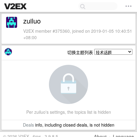
zuiluo
V2EX member #375360, joined on 2019-01-05 10:40:51
+08:00
切换主题列表
Per zuiluo's settings, the topics list is hidden
Deals
info, including closed deals, is not hidden
© 2026 V2EX · 6ms · 3.9.8.5
About
·
Language