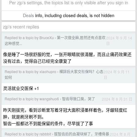
Per zjp's settings, the topics list is only visible after you sign in
Deals
info, including closed deals, is not hidden
zjp's recent replies
Replied to a topic by BruceXu
第一次做全麻,居然还有点喜欢
2024 年 9 月 14
›
日
这种感觉...
像是睡了一场很舒服的觉，一张开眼睛就很清醒，而且止痛药效果还
没有过去，觉得自己已经完全康复了
Replied to a topic by xiaohupro
裸辞后大家交社保吗？心态
2024 年 9 月 11
›
日
如何
灵活就业交医保 +1
Replied to a topic by wangshuo6
智齿导致口臭，哭了
2024 年 8 月 31 日
›
昨天刚拔完，看到诊断里写着牙冠大面积浸墨样着色，牙龈轻度红
肿，就是刷牙刷不到。
智齿一般都达不到能保留的条件，尽早拔了了事
Replied to a topic by rabbbit
拔智齿后的血凝块掉了，牙槽骨暴
2024 年 8 月
›