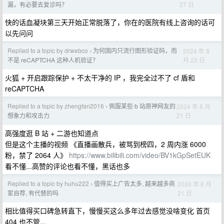
27 日
漏，有必要去复诊吗？
快的话血凝块第三天开始正常脱落了，你在的医院有线上咨询的话可
以先问问
Replied to a topic by drwebco
为何国内只流行图形验证码，而
2024 年 8
›
月 23 日
不是 reCAPTCHA 这种人机验证？
火狐 + 开启跟踪保护 + 不太干净的 IP ，我完全过不了 cf 盾和
reCAPTCHA
Replied to a topic by zhengfan2016
佩服某些 b 站原神网友的
2024 年 8 月
›
21 日
想象力和攻击力
高强度逛 B 站 + 二游也知道点
但是这个主播的视频 《直播画散兵，被骂到榜四，2 周内涨 6000
粉，禁了 2064 人》
https://www.bilibili.com/video/BV1kGpSetEUK
看不懂...高赞的评论也看不懂，黑话也多
Replied to a topic by huhu222
值得买上广告太多, 越来越多商
2024 年 8 月
›
21 日
家自荐, 有代替的吗
相比值得买口碑急转直下，慢慢买这么多年过去感觉没啥变化 首页
404 也不管...