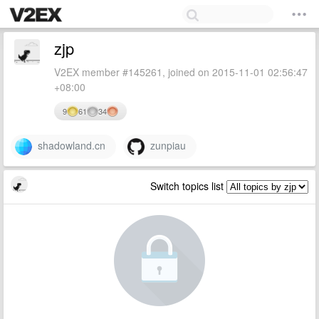
zjp
V2EX member #145261, joined on 2015-11-01 02:56:47
+08:00
9
61
34
shadowland.cn
zunpiau
Switch topics list