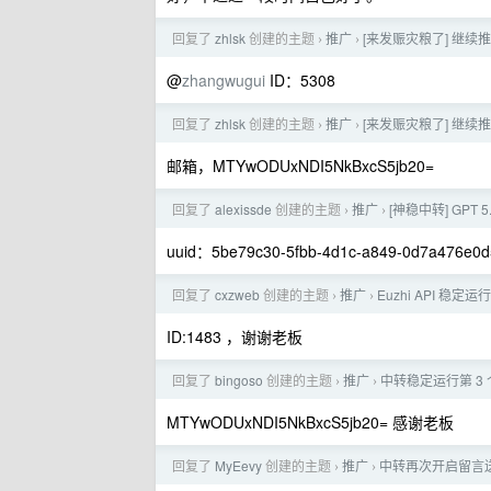
回复了
zhlsk
创建的主题
推广
[来发赈灾粮了] 继续推
›
›
@
zhangwugui
ID：5308
回复了
zhlsk
创建的主题
推广
[来发赈灾粮了] 继续推
›
›
邮箱，MTYwODUxNDI5NkBxcS5jb20=
回复了
alexissde
创建的主题
推广
[神稳中转] GPT 
›
›
uuid：5be79c30-5fbb-4d1c-a849-0d7a476
回复了
cxzweb
创建的主题
推广
Euzhi API 稳定
›
›
ID:1483 ，谢谢老板
回复了
bingoso
创建的主题
推广
中转稳定运行第 3 个月
›
›
MTYwODUxNDI5NkBxcS5jb20= 感谢老板
回复了
MyEevy
创建的主题
推广
中转再次开启留言送
›
›