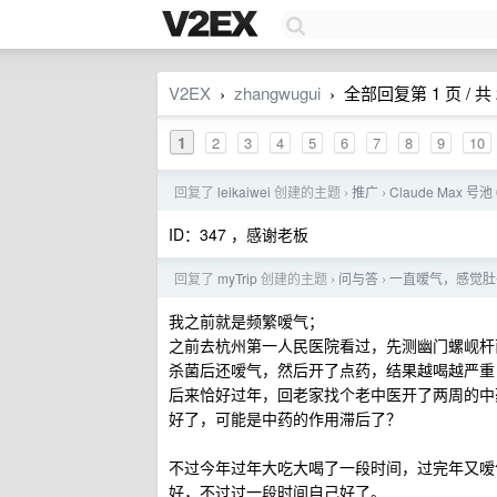
V2EX
zhangwugui
全部回复第 1 页 / 共 
›
›
1
2
3
4
5
6
7
8
9
10
回复了
leikaiwei
创建的主题
推广
Claude Max 号池 
›
›
ID：347 ，感谢老板
回复了
myTrip
创建的主题
问与答
一直嗳气，感觉肚
›
›
我之前就是频繁嗳气；
之前去杭州第一人民医院看过，先测幽门螺岘杆
杀菌后还嗳气，然后开了点药，结果越喝越严重
后来恰好过年，回老家找个老中医开了两周的中药
好了，可能是中药的作用滞后了？
不过今年过年大吃大喝了一段时间，过完年又嗳
好，不过过一段时间自己好了。