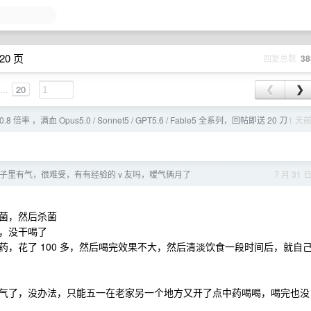
20 页
回复总数
38
...
20
❮
❯
0.8 倍率 ，满血 Opus5.0 / Sonnet5 / GPT5.6 / Fable5 全系列，回帖即送 20 刀
1 天
子里有气，很难受，有有经验的 v 友吗，嗳气俩月了
7 月 31 
菌，然后杀菌
，没干喝了
，花了 100 多，然后喝完效果不大，然后清淡饮食一段时间后，就自
气了，没办法，只能五一在老家另一个地方又开了点中药喝喝，喝完也没