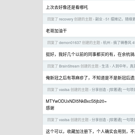
上次去好像还是看哪吒
回复了
recovery
创建的主题
副业
51 摆摊记，随缘
›
›
老哥加油干
回复了
demon01637
创建的主题
杭州
搞了辆春风 
›
›
挺好，我好几个以前的同事都买的有，在余杭骑。
回复了
BrainStream
创建的主题
生活
人到中年，真
›
›
俺新冠之后有荨麻疹了，不知道是不是新冠后遗
回复了
vastsa
创建的主题
分享创造
[软著通] 一
›
›
MTYwODUxNDI5NkBxcS5jb20=
感谢
回复了
vastsa
创建的主题
分享创造
[软著通] 一
›
›
这个可以，收藏加注册下，个人确实会用到，不