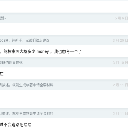
更新~
5 月 6 
450SR，纯新手，兄弟们给点建议
3 月 20 
驾校拿照大概多少 money ，我也想考一个了
是既怕疼又怕死
3 月 10 
症
句项目描述，就能生成软著申请全套材料
2 月 11 
句项目描述，就能生成软著申请全套材料
2 月 11 
过不会跑路吧哈哈