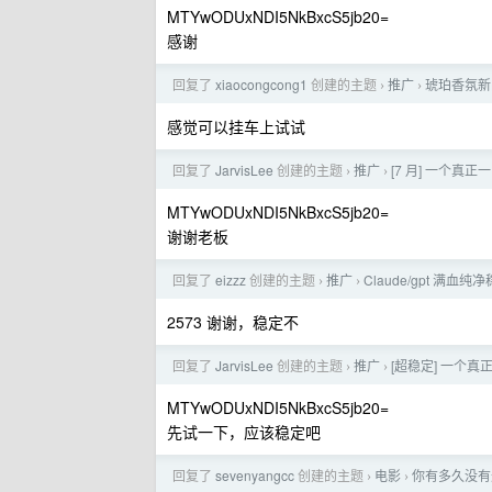
MTYwODUxNDI5NkBxcS5jb20=
感谢
回复了
xiaocongcong1
创建的主题
推广
琥珀香氛新
›
›
感觉可以挂车上试试
回复了
JarvisLee
创建的主题
推广
[7 月] 一个真正
›
›
MTYwODUxNDI5NkBxcS5jb20=
谢谢老板
回复了
eizzz
创建的主题
推广
Claude/gpt 满血纯
›
›
2573 谢谢，稳定不
回复了
JarvisLee
创建的主题
推广
[超稳定] 一个真
›
›
MTYwODUxNDI5NkBxcS5jb20=
先试一下，应该稳定吧
回复了
sevenyangcc
创建的主题
电影
你有多久没有
›
›