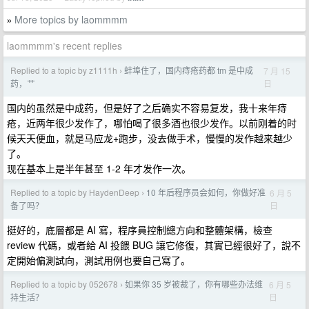
More topics by laommmm
»
laommmm's recent replies
Replied to a topic by z1111h
蚌埠住了，国内痔疮药都 tm 是中成
7 月 15
›
日
药，艹
国内的虽然是中成药，但是好了之后确实不容易复发，我十来年痔
疮，近两年很少发作了，哪怕喝了很多酒也很少发作。以前刚着的时
候天天便血，就是马应龙+跑步，没去做手术，慢慢的发作越来越少
了。
现在基本上是半年甚至 1-2 年才发作一次。
Replied to a topic by HaydenDeep
10 年后程序员会如何，你做好准
6 月 5
›
日
备了吗？
挺好的，底層都是 AI 寫，程序員控制總方向和整體架構，檢查
review 代碼，或者給 AI 投餵 BUG 讓它修復，其實已經很好了，說不
定開始偏測試向，測試用例也要自己寫了。
Replied to a topic by 052678
如果你 35 岁被裁了，你有哪些办法维
6 月 5
›
日
持生活？