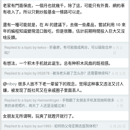
老家有門面保底，一個月也就幾千，除了這，可能只有外賣、網約車
有收入了。所以只剩炒股基金一條路可以走。
還有一種可能就是，在 AI 的建議下，去做一些產品，嘗試利用 10 來
年的編程知識變現混口飯吃，但是很難，估計前期時間投入巨大又沒
啥反饋。
Replied to a topic by kekxv
折叠屏，有可能做成两台，可以磁吸合并
6 月 3
›
日
吗？
有想法，一个积木手机就此诞生。总有种积木风扇的既视感。
Replied to a topic by 052678
被当老头崩了怎么办？还需要继续吗？
6 月 3 日
›
@
niboy
很多人放不下老一辈留下的观念，觉得这种事又违法又讨人
嫌，被发现了既社死又在亲戚圈子里面丢人。
Replied to a topic by Heimerdinger
手贱翻了女朋友手机发现她和很多
6 月
›
1 日
男的亲密照片，两天了 人还是没缓过来！
女朋友无所谓啊，玩爽了就蹬开就行了。
Replied to a topic by sun1993
如何劝父母定期去医院体检？
5 月 26 日
›