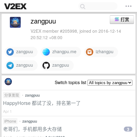
zangpuu
打赏
V2EX member #205998, joined on 2016-12-14
20:52:12 +08:00
zangpuu
zhangpu.me
izhangpu
zangpuu
zangpuu
Switch topics list
分享发现
•
zangpuu
HappyHorse 都试了没，排名第一了
Apr 1
iPhone
•
zangpuu
老哥们，手机都用多大存储
3