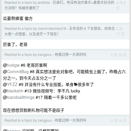
Replied to a topic by jeddida
兄弟们，有没有治疗鼻炎+鼻窦炎好点的
4 月 8
›
日
方法呀？快被折磨死了
瓜蒌熬蜂蜜 偏方
Replied to a topic by marvinxtechbot18
五年谈的 4 个女朋友，给各位
3 月
›
17 日
大佬一点借鉴，以及迷茫一下现在！
厉害了，老哥
Replied to a topic by zangpuu
有做过榜一大哥的吗
3 月 16 日
›
@
fxxkgw
#6 老哥厉害啊
@
CommitBug
#8 真实想法是处对象吧，可能精虫上脑了，昨晚占六
分之一，到今天占五分之一了
@
YFZZ
#9 并没有什么专业技能，单身🐕很多年了
@
blackshh
#13 微信视频号：李不凡 lucky
@
icandoallthings
#17 隔着一千多公里呢
现在想想贷款刷礼物可能不是段子
Replied to a topic by zangpuu
有做过榜一大哥的吗
3 月 16 日
›
@
horizon
没加呀，没想到要加