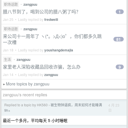
职场话题
•
zangpuu
腊八节到了，喝到公司的腊八粥了吗？
1
Jan 25 • Lastly replied by
fredweili
职场话题
•
zangpuu
来公司十一周年了 ヽ(*。>Д<)o゜，你们都多久跳
81
一次槽
Jan 18 • Lastly replied by
youshangdemajia
生活
•
zangpuu
家里老人深陷收藏品回收诈骗，怎么办
9
Jan 14 • Lastly replied by
zangpuu
More topics by zangpuu
»
zangpuu's recent replies
Replied to a topic by HK560
被生物钟逼疯，周末如何才能睡满
4 月 23
›
日
9h+
最近一个多月，平均每天 5 小时睡眠