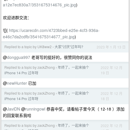
a12e7ec830a7/3531675314676_pic.jpg
)
欢迎进群交流：
![](
https://ucarecdn.com/4723bbed-e25e-4cf3-936a-
e46c7da2cdfb/3541675314677_pic.jpg
)
Replied to a topic by UK8ww2
大家"讨厌"过年吗?
2023 年 1 月 13 日
›
@
donggua997
老哥写的挺好的，很赞同你的说法
Replied to a topic by zackZhong
年终了，一起来抽个
2022 年 12 月
›
19 日
iPhone 14 Pro 过年呀
@
newHunter
已加
Replied to a topic by zackZhong
年终了，一起来抽个
2022 年 12 月
›
18 日
iPhone 14 Pro 过年呀
@
JaviDN
@
runningowl
恭喜中奖，请看帖子里今天（ 12-18 ）添加
的回复联系我哈
Replied to a topic by zackZhong
年终了，一起来抽个
2022 年 12 月
›