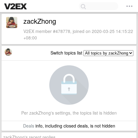
zackZhong
V2EX member #478778, joined on 2020-03-25 14:15:22
+08:00
Switch topics list
Per zackZhong's settings, the topics list is hidden
Deals
info, including closed deals, is not hidden
zackZhong's recent replies