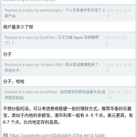
Replied to a topic by woshipanghu
个人开发者半年开发了 2
2023 年 6 月 8
›
日
款产品
用户量多少了呀
Replied to a topic by EyreFree
又又又被 Apple 官网推荐
2023 年 6 月 1
›
日
了！？
分子
Replied to a topic by Fantasia1993
给大家送鹰嘴桃来了，
2023 年 5 月 18
›
日
欢迎分子。
分子，哈哈
Replied to a topic by GunsRose
如何做到存款利益最大化(追
2023 年 2 月 2
›
日
求稳定收益)
不想炒股的话，可以考虑券商稳健一些的理财方式，推荐华泰的乐赢
宝，类似于内地的余额宝，港币利率一般有 4- 5 个点，美元更高，有
6-7 个点，比内地定存利息高。
![](
https://ucarecdn.com/02462d49-37b4-4e12-bc54-