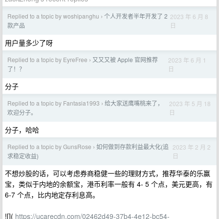
Replied to a topic by woshipanghu
个人开发者半年开发了 2
2023 年 6 月 8
›
日
款产品
用户量多少了呀
Replied to a topic by EyreFree
又又又被 Apple 官网推荐
2023 年 6 月 1
›
日
了！？
分子
Replied to a topic by Fantasia1993
给大家送鹰嘴桃来了，
2023 年 5 月 18
›
日
欢迎分子。
分子，哈哈
Replied to a topic by GunsRose
如何做到存款利益最大化(追
2023 年 2 月 2
›
日
求稳定收益)
不想炒股的话，可以考虑券商稳健一些的理财方式，推荐华泰的乐赢
宝，类似于内地的余额宝，港币利率一般有 4- 5 个点，美元更高，有
6-7 个点，比内地定存利息高。
![](
https://ucarecdn.com/02462d49-37b4-4e12-bc54-