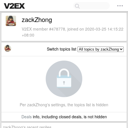
zackZhong
V2EX member #478778, joined on 2020-03-25 14:15:22
+08:00
Switch topics list
Per zackZhong's settings, the topics list is hidden
Deals
info, including closed deals, is not hidden
zackZhong's recent replies