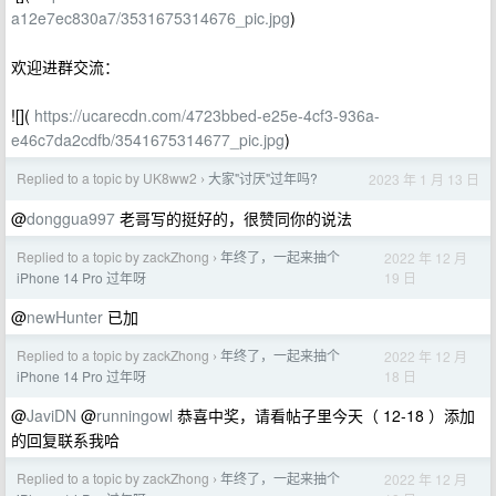
a12e7ec830a7/3531675314676_pic.jpg
)
欢迎进群交流：
![](
https://ucarecdn.com/4723bbed-e25e-4cf3-936a-
e46c7da2cdfb/3541675314677_pic.jpg
)
Replied to a topic by UK8ww2
大家"讨厌"过年吗?
2023 年 1 月 13 日
›
@
donggua997
老哥写的挺好的，很赞同你的说法
Replied to a topic by zackZhong
年终了，一起来抽个
2022 年 12 月
›
19 日
iPhone 14 Pro 过年呀
@
newHunter
已加
Replied to a topic by zackZhong
年终了，一起来抽个
2022 年 12 月
›
18 日
iPhone 14 Pro 过年呀
@
JaviDN
@
runningowl
恭喜中奖，请看帖子里今天（ 12-18 ）添加
的回复联系我哈
Replied to a topic by zackZhong
年终了，一起来抽个
2022 年 12 月
›