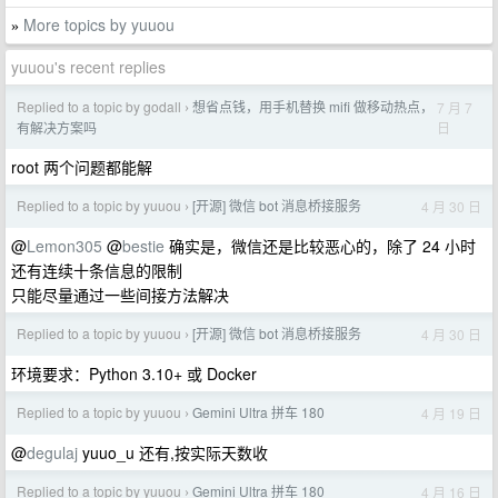
More topics by yuuou
»
yuuou's recent replies
Replied to a topic by godall
想省点钱，用手机替换 mifi 做移动热点，
7 月 7
›
日
有解决方案吗
root 两个问题都能解
Replied to a topic by yuuou
[开源] 微信 bot 消息桥接服务
4 月 30 日
›
@
Lemon305
@
bestie
确实是，微信还是比较恶心的，除了 24 小时
还有连续十条信息的限制
只能尽量通过一些间接方法解决
Replied to a topic by yuuou
[开源] 微信 bot 消息桥接服务
4 月 30 日
›
环境要求：Python 3.10+ 或 Docker
Replied to a topic by yuuou
Gemini Ultra 拼车 180
4 月 19 日
›
@
degulaj
yuuo_u 还有,按实际天数收
Replied to a topic by yuuou
Gemini Ultra 拼车 180
4 月 16 日
›