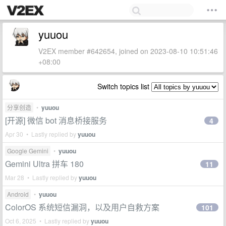
yuuou
V2EX member #642654, joined on 2023-08-10 10:51:46
+08:00
Switch topics list
分享创造
•
yuuou
[开源] 微信 bot 消息桥接服务
4
Apr 30 • Lastly replied by
yuuou
Google Gemini
•
yuuou
Gemini Ultra 拼车 180
11
Mar 28 • Lastly replied by
yuuou
Android
•
yuuou
ColorOS 系统短信漏洞，以及用户自救方案
101
Oct 6, 2025 • Lastly replied by
yuuou