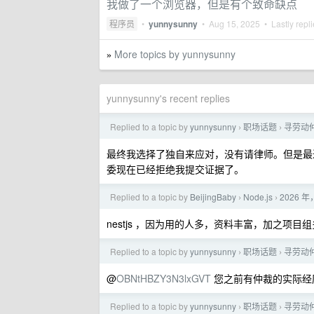
我做了一个浏览器，但是有个致命缺点
程序员
•
yunnysunny
•
Aug 15, 2025
• Lastly repl
More topics by yunnysunny
»
yunnysunny's recent replies
Replied to a topic by
yunnysunny
职场话题
寻劳动
›
›
最终我选择了独自来应对，没有请律师。但是最
委现在已经拒绝我提交证据了。
Replied to a topic by
BeijingBaby
Node.js
2026 年，
›
›
nestjs ，因为用的人多，资料丰富，加之项目组
Replied to a topic by
yunnysunny
职场话题
寻劳动
›
›
@
OBNtHBZY3N3lxGVT
您之前有仲裁的实际经
Replied to a topic by
yunnysunny
职场话题
寻劳动
›
›