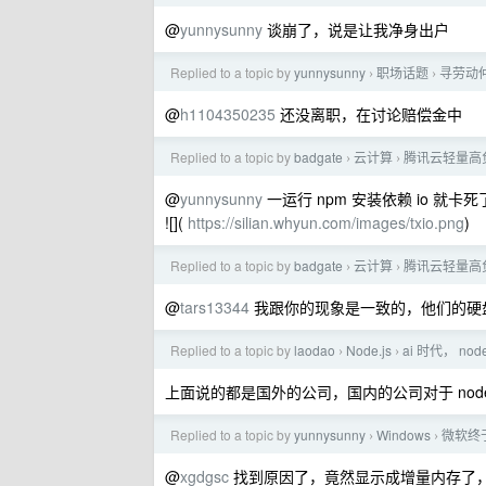
@
yunnysunny
谈崩了，说是让我净身出户
Replied to a topic by
yunnysunny
职场话题
寻劳动
›
›
@
h1104350235
还没离职，在讨论赔偿金中
Replied to a topic by
badgate
云计算
腾讯云轻量高
›
›
@
yunnysunny
一运行 npm 安装依赖 io 就卡死
![](
https://silian.whyun.com/images/txio.png
)
Replied to a topic by
badgate
云计算
腾讯云轻量高
›
›
@
tars13344
我跟你的现象是一致的，他们的硬
Replied to a topic by
laodao
Node.js
ai 时代， no
›
›
上面说的都是国外的公司，国内的公司对于 nod
Replied to a topic by
yunnysunny
Windows
微软终
›
›
@
xgdgsc
找到原因了，竟然显示成增量内存了