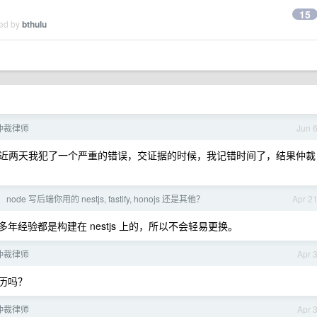
15
ied by
bthulu
仲裁律师
Jun 
近两天我犯了一个严重的错误，交证据的时候，我记错时间了，结果仲裁
 node 写后端你用的 nestjs, fastify, honojs 还是其他？
Apr 2
多年经验都是构建在 nestjs 上的，所以不会轻易更换。
仲裁律师
Apr 
历吗？
仲裁律师
Apr 