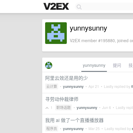
yunnysunny
V2EX member #195880, joined on
yunnysunny
提问
技
阿里云效还是用的少
云计算
•
yunnysunny
•
Apr 21
• Lastly replied by
f
寻劳动仲裁律师
1
职场话题
•
yunnysunny
•
Jun 6
• Lastly repl
我用 ai 做了一个直播播放器
程序员
•
yunnysunny
•
Mar 25
• Lastly replied by