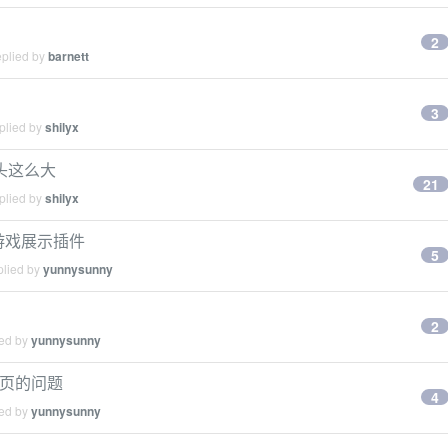
2
eplied by
barnett
3
plied by
shilyx
头这么大
21
plied by
shilyx
个游戏展示插件
5
plied by
yunnysunny
2
ied by
yunnysunny
登陆页的问题
4
ied by
yunnysunny