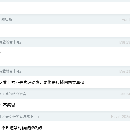
仲裁律师
Apr 
负载就会卡死？
Mar 2
了
负载就会卡死？
Mar 2
盘看上去不是物理硬盘，更像是局域网内共享盘
de.js 成为核心语言
Jan 2
e 不感冒
于还是对任务管理器下手了
Nov 5, 202
，不知道啥时候被修改的