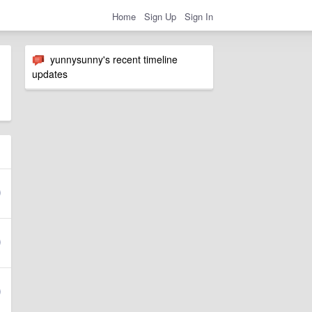
Home
Sign Up
Sign In
yunnysunny's recent timeline
updates