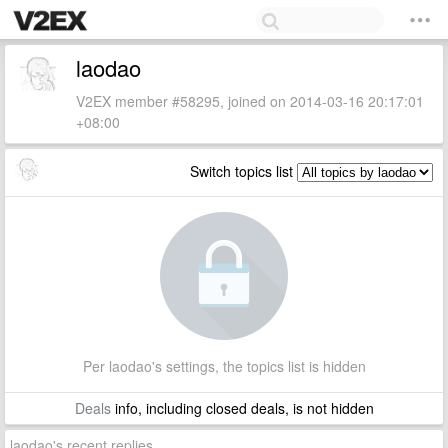
laodao
V2EX member #58295, joined on 2014-03-16 20:17:01
+08:00
Switch topics list
Per laodao's settings, the topics list is hidden
Deals
info, including closed deals, is not hidden
laodao's recent replies