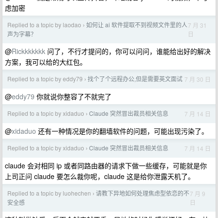
虑加密
Replied to a topic by laodao
如何让 ai 软件提取不到视频文件里的人
7 月 31
›
日
声为字幕？
@
Rickkkkkkk
问了，不行才提问的，你可以问问，谁能给出好的解决
方案，我可以给的大红包。
Replied to a topic by eddy79
找个了个远程办公,但是需要英文面试
7 月 30 日
›
@
eddy79
你就说你整容了不就完了
Replied to a topic by xidaduo
Claude 突然冒出裁员相关信息
7 月 14 日
›
@
xidaduo
还有一种情况是你的翻墙软件的问题，可能出现污染了。
Replied to a topic by xidaduo
Claude 突然冒出裁员相关信息
7 月 14 日
›
claude 会对相同 ip 或者同路由器的请求下做一些缓存，可能就是你
上司正问 claude 要怎么裁你呢，claude 这是给你泄露天机了。
Replied to a topic by luohechen
请教下异地如何处理焦虑型依恋的不
7 月 9
›
日
安全感